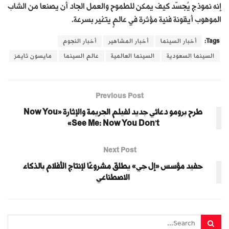
إنه نموذج يُجسّد كيف يمكن للطموح والعمل الجاد أن يصنعا من الشاب
الموهوب أيقونة فنية مؤثرة في عالمٍ يتغير بسرعة.
Tags:
أخبار السينما
أخبار المشاهير
أخبار النجوم
السينما السعودية
السينما العالمية
عالم السينما
مايسون ثايمز
Previous Post
طرح برومو دعائي جديد لفيلم الجريمة والإثارة «Now You
See Me: Now You Don’t»
Next Post
حفيد مؤسس «إل جي» يطلق مشروعًا لإنتاج الأفلام بالذكاء
الاصطناعي