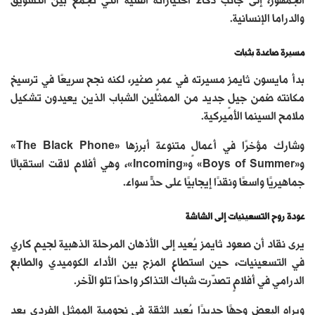
الجمهور، إلى جانب ذكاء اختياراته الفنية التي تجمع بين التشويق
والدراما الإنسانية.
مسيرة صاعدة بثبات
بدأ مايسون ثايمز مسيرته في عمرٍ صغير، لكنه نجح سريعًا في ترسيخ
مكانته ضمن جيلٍ جديد من الممثلين الشباب الذين يعيدون تشكيل
ملامح السينما الأميركية.
وشارك مؤخرًا في أعمالٍ متنوعة أبرزها «The Black Phone»
و«Boys of Summer» و«Incoming»، وهي أفلام لاقت استقبالًا
جماهيريًا واسعًا ونقدًا إيجابيًا على حدٍّ سواء.
عودة روح التسعينيات إلى الشاشة
يرى نقاد أن صعود ثايمز يُعيد إلى الأذهان المرحلة الذهبية لجيم كاري
في التسعينيات، حين استطاع المزج بين الأداء الكوميدي والطابع
الدرامي في أفلامٍ تصدّرت شباك التذاكر واحدًا تلو الآخر.
ويراه البعض وجهًا جديدًا يُعيد الثقة في نجومية الممثل الفردي بعد