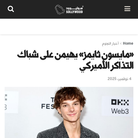
من نحن
سياسة المحتوى
شروط الاستخدام
تواصل معنا
Home
أخبار النجوم
«مايسون ثايمز» يهيمن على شباك
التذاكر الأميركي
4 نوفمبر، 2025