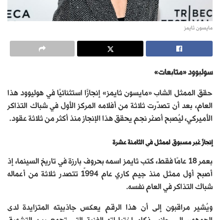
مايسون ثايمز
سوليوود «متابعات»
حقق الممثل الشاب «مايسون ثايمز» إنجازًا استثنائيًا في هوليوود هذا
العام، بعد أن تصدّرت ثلاثة من أفلامه المركز الأول في شباك التذاكر
الأميركي، ليُصبح أصغر نجم يحقق هذا الإنجاز منذ أكثر من ثلاثة عقود.
إنجازٌ غير مسبوق لممثل في الثامنة عشرة
بعمر 18 عامًا فقط، كتب ثايمز اسمه بحروفٍ بارزة في تاريخ السينما، إذ
أصبح أول ممثل منذ جيم كاري عام 1994 تتصدر ثلاثة من أعماله
شباك التذاكر في العام نفسه.
ويُشير مراقبون إلى أن هذا الرقم يعكس جاذبيته المتزايدة لدى