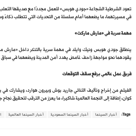
تعود الشرطية الشجاعة «جودي هوبس» للعمل مجددًا مع صديقها الثعلب ا
في مسيرتهما، ما يضعهما أمام سلسلة من التحديات التي تتطلب ذكاءً 
مهمة سرية في «مارش ماركت»
ينطلق جودي هوبس ونيك وايلد في مهمة سرية بالتنكر داخل «مارش ما
يقودهما نحو مواجهة زاحف غامض يهدد أمن المدينة ويضعهما في سباق م
فريق عمل عالمي يرفع سقف التوقعات
الفيلم من إخراج وتأليف الثنائي جاريد بوش وبيرون هوارد، ويشارك في
كوان، إضافة إلى النجمة العالمية شاكيرا، ما يعزز من الترقب لتحقيق نجاح
Tags:
أخبار السينما
أخبار السينما السعودية
أخبار السينما العالمية
ا