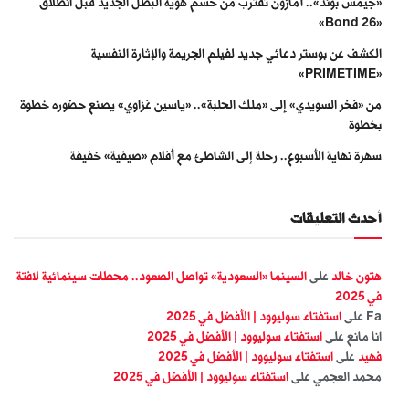
«جيمس بوند».. أمازون تقترب من حسم هوية البطل الجديد قبل انطلاق
«Bond 26»
الكشف عن بوستر دعائي جديد لفيلم الجريمة والإثارة النفسية
«PRIMETIME»
من «فخر السويدي» إلى «ملك الحلبة».. «ياسين غزاوي» يصنع حضوره خطوة
بخطوة
سهرة نهاية الأسبوع.. رحلة إلى الشاطئ مع أفلام «صيفية» خفيفة
أحدث التعليقات
هتون خالد
على
السينما «السعودية» تواصل الصعود.. محطات سينمائية لافتة
في 2025
Fa
على
استفتاء سوليوود | الأفضل في 2025
انا مانع
على
استفتاء سوليوود | الأفضل في 2025
فهيد
على
استفتاء سوليوود | الأفضل في 2025
محمد العجمي
على
استفتاء سوليوود | الأفضل في 2025