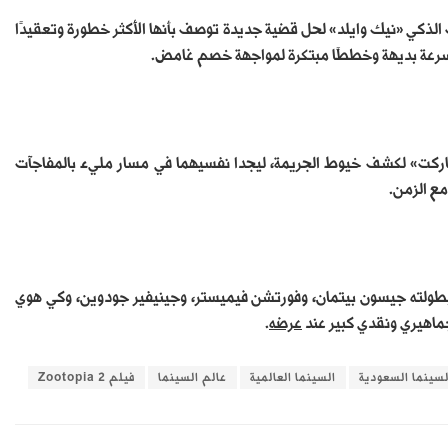
لذكي «نيك وايلد» لحل قضية جديدة توصف بأنها الأكثر خطورة وتعقيدًا
وسرعة بديهة وخططًا مبتكرة لمواجهة خصم غامض.
ركت» لكشف خيوط الجريمة، ليجدا نفسيهما في مسار مليء بالمفاجآت
ع الزمن.
 بطولته جيسون بيتمان، وفورتشن فيميستر، وجينيفير جودوين، وكي هوي
 جماهيري ونقدي كبير عند
عرضه
.
لسينما السعودية
السينما العالمية
عالم السينما
فيلم Zootopia 2