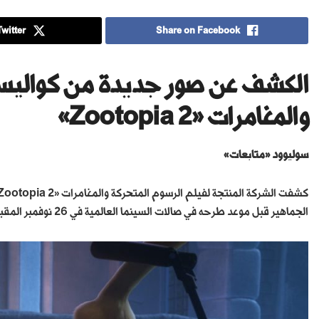
witter
Share on Facebook
الكشف عن صور جديدة من كواليس 
والمغامرات «Zootopia 2»
سوليوود «متابعات»
الجماهير قبل موعد طرحه في صالات السينما العالمية في 26 نوفمبر المقبل، حيث يعود الفيلم بجزء ثانٍ يحمل جرعة أكبر من التشويق والمغامرة.