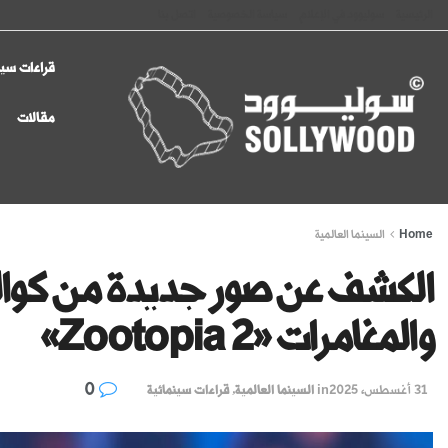
الرئيسية
سوليوود في الإعلام
سياسة الخصوصية
اتصل بنا
قراءات سين
مقالات
Home
السينما العالمية
الكشف عن صور جديدة من كوال
والمغامرات «Zootopia 2»
0
31 أغسطس، 2025
in
السينما العالمية
,
قراءات سينمائية