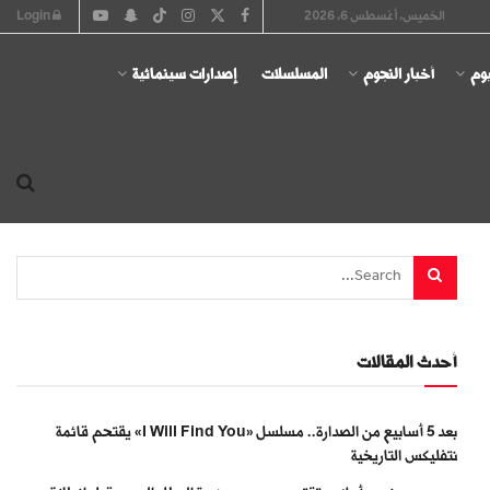
الخميس, أغسطس 6, 2026
Login
يوم
أخبار النجوم
المسلسلات
إصدارات سينمائية
أحدث المقالات
بعد 5 أسابيع من الصدارة.. مسلسل «I Will Find You» يقتحم قائمة
نتفليكس التاريخية