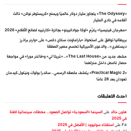
«The Odyssey» يتجاوز مليار دولار عالميًا ويمنح «كريستوفر نولان» ثالث
أفلامه في نادي المليار
«مهرجان فينيسيا» يكرّم «لوكا جوادانيينو» بجائزة «كارتييه لصانع الأفلام» 2026
بريطانيا توافق على استحواذ «باراماونت سكاي دانس» على «وارنر براذرز
ديسكفري».. والدعوى الأميركية تحسم مصير الصفقة
مشهد جديد من «The Last House».. «غريتا لي» و«فاغنر مورا» في مواجهة
حصار غامض داخل منزلهما
«Practical Magic 2» يكشف ملصقه الرسمي.. ساندرا بولوك ونيكول كيدمان
تعودان بعد 28 عامًا
أحدث التعليقات
هتون خالد
على
السينما «السعودية» تواصل الصعود.. محطات سينمائية لافتة
في 2025
Fa
على
استفتاء سوليوود | الأفضل في 2025