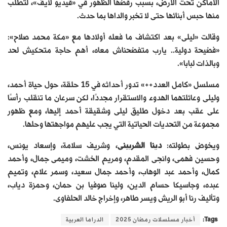
الأماكن تحت الأرض، بسبب رفضها الظهور في «فيديو لايف»، لتطلب
منها حبس أبنائها حتى لا تخبر والداها بما حدث.
وقالت «ليلى» بعد اكتشاف ما فعله أولادها مع «مكة محمد صلاح»:
«فضيحة دولية.. يارب متفضحناش معاه، أهم حاجة متحكيش لحد
وبالذات لبابا».
مسلسل «كامل العدد++‏» تدور أحداثه في 15 حلقة، حول حياة أحمد،
وليلى وعائلتهما الهدوء والاستقرار مجددًا، لكن سرعان ما تنقلب رأسًا
على عقب بعد دخول طليق ليلى وشقيقة أحمد إليها، ومع ظهور
مجموعة من التحديات الحياتية التي يجب عليهم مواجهتها وحلها.
ويخوض بطولته:
دينا الشربينى
، وشريف سلامة، وإسعاد يونس،
وحسين فهمى، وانجى المقدم، ومريم الخشت، وميمى جمال، وأحمد
كمال، وأحمد عبد الوهاب، وأحمد جمال سعيد، وسمر علام، وتميم
عبده، وجاسيكا حسام الدين، ولينا صوفيا بن حمان، وحمزة دياب،
وتأليف رنا أبو الريش ويسر طاهر، وإخراج خالد الحلفاوى.
Tags:
أخبار مسلسلات رمضان 2025
الدراما العربية