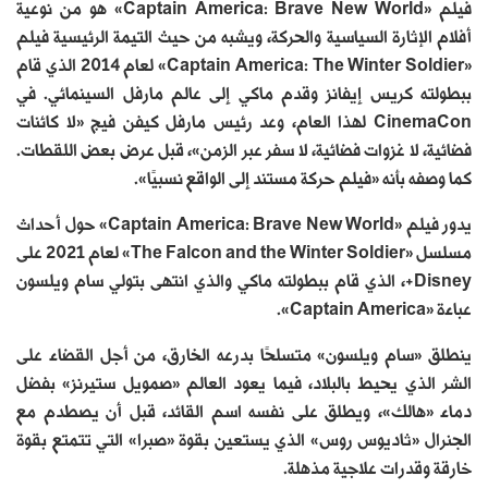
فيلم «Captain America: Brave New World» هو من نوعية
أفلام الإثارة السياسية والحركة، ويشبه من حيث التيمة الرئيسية فيلم
«Captain America: The Winter Soldier» لعام 2014 الذي قام
ببطولته كريس إيفانز وقدم ماكي إلى عالم مارفل السينمائي. في
CinemaCon لهذا العام، وعد رئيس مارفل كيفن فيج «لا كائنات
فضائية، لا غزوات فضائية، لا سفر عبر الزمن»، قبل عرض بعض اللقطات.
كما وصفه بأنه «فيلم حركة مستند إلى الواقع نسبيًا».
يدور فيلم «Captain America: Brave New World» حول أحداث
مسلسل «The Falcon and the Winter Soldier» لعام 2021 على
Disney+، الذي قام ببطولته ماكي والذي انتهى بتولي سام ويلسون
عباءة «Captain America».
ينطلق «سام ويلسون» متسلحًا بدرعه الخارق، من أجل القضاء على
الشر الذي يحيط بالبلاد، فيما يعود العالم «صمويل ستيرنز» بفضل
دماء «هالك»، ويطلق على نفسه اسم القائد، قبل أن يصطدم مع
الجنرال «ثاديوس روس» الذي يستعين بقوة «صبرا» التي تتمتع بقوة
خارقة وقدرات علاجية مذهلة.