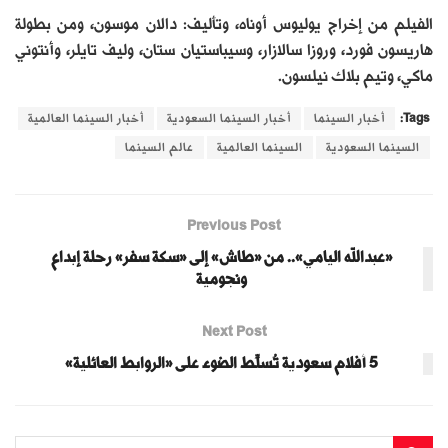
الفيلم من ﺇﺧﺮاﺝ يوليوس أوناه، وﺗﺄﻟﻴﻒ: دالان موسون، ومن بطولة
هاريسون فورد، وروزا سالازار، وسيباستيان ستان، وليف تايلر، وأنتوني
ماكي، وتيم بلاك نيلسون.
Tags:
أخبار السينما
أخبار السينما السعودية
أخبار السينما العالمية
السينما السعودية
السينما العالمية
عالم السينما
Previous Post
«عبدالله اليامي».. من «طاش» إلى «سكة سفر» رحلة إبداع
ونجومية
Next Post
5 أفلام سعودية تُسلِّط الضوء على «الروابط العائلية»