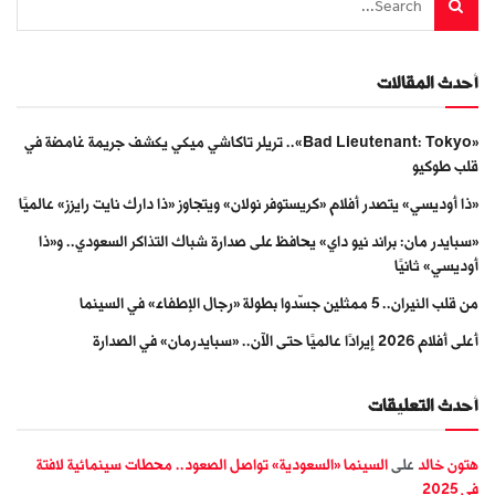
أحدث المقالات
«Bad Lieutenant: Tokyo».. تريلر تاكاشي ميكي يكشف جريمة غامضة في
قلب طوكيو
«ذا أوديسي» يتصدر أفلام «كريستوفر نولان» ويتجاوز «ذا دارك نايت رايزز» عالميًا
«سبايدر مان: براند نيو داي» يحافظ على صدارة شباك التذاكر السعودي.. و«ذا
أوديسي» ثانيًا
من قلب النيران.. 5 ممثلين جسّدوا بطولة «رجال الإطفاء» في السينما
أعلى أفلام 2026 إيرادًا عالميًا حتى الآن.. «سبايدرمان» في الصدارة
أحدث التعليقات
هتون خالد
على
السينما «السعودية» تواصل الصعود.. محطات سينمائية لافتة
في 2025