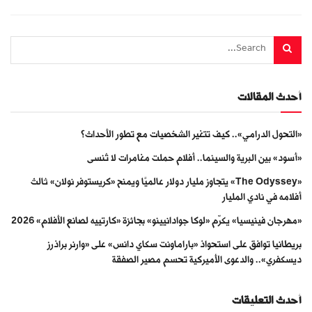
أحدث المقالات
«التحول الدرامي».. كيف تتغير الشخصيات مع تطور الأحداث؟
«أسود» بين البرية والسينما.. أفلام حملت مغامرات لا تُنسى
«The Odyssey» يتجاوز مليار دولار عالميًا ويمنح «كريستوفر نولان» ثالث
أفلامه في نادي المليار
«مهرجان فينيسيا» يكرّم «لوكا جوادانيينو» بجائزة «كارتييه لصانع الأفلام» 2026
بريطانيا توافق على استحواذ «باراماونت سكاي دانس» على «وارنر براذرز
ديسكفري».. والدعوى الأميركية تحسم مصير الصفقة
أحدث التعليقات