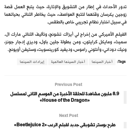
تدور الأحداث في إطار من التشويق والإثارة، حيث يتبع العمل قصة
زوجين يكرسان وقتهما لتتبع العواصف، حيث يخاطر الثنائي بحياتهما
في سبيل اختبار نظام تجريبي خاص بالطقس.
الفيلم الأميركي من ﺇﺧﺮاﺝ لي أيزاك تشونج، وﺗﺄﻟﻴﻒ الثنائي مارك ال.
سميث، ومايكل كرايتون، ومن بطولة جلين باول، وديزي إدجار جونز،
ونيك دوداني، وأنتوني راموس، وديفيد كورينسويت، وستيفن أويونج.
Tags:
أخبار السينما
أخبار السينما العالمية
إيرادات السينما
Previous Post
8.9 مليون مشاهدة للحلقة الأخيرة من الموسم الثاني لمسلسل
«House of the Dragon»
Next Post
طرح بوستر تشويقي جديد لفيلم الرعب «Beetlejuice 2»