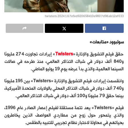
twisters 2024 1 67efed920658410e9807d96ab12af033
سوليوود «متابعات»
حقق فيلم التشويق والإثارة «
Twisters
» إيرادات تجاوزت 274 مليونًا
و840 ألف دولار في شباك التذاكر العالمي، منذ طرحه في صالات
السينما العالمية، والذي بدأ عرضه يوم 19 يوليو الماضي.
وانقسمت إيرادات فيلم التشويق والإثارة «Twisters» بين 195 مليونًا
و740 ألف دولار في شباك التذاكر المحلي بالولايات المتحدة الأميركية،
بينما حقق 79 مليونًا و100 ألف دولار في شباك التذاكر العالمي.
فيلم «Twisters» يعد تتمة مستقلة لفيلم إعصار الصادر عام 1996،
والذي يتمحور حول زوج من مطاردي العواصف الذين يخاطرون
بحياتهم في محاولة لاختبار نظام تجريبي للتنبيه بالطقس.