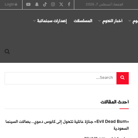
الجمعة, أغسطس 7, 2026
Login
يوم
أخبار النجوم
المسلسلات
إصدارات سينمائية
أحدث المقالات
«Evil Dead Burn» جنازة عائلية تتحول إلى كابوس دموي.. بصالات السينما
السعودية