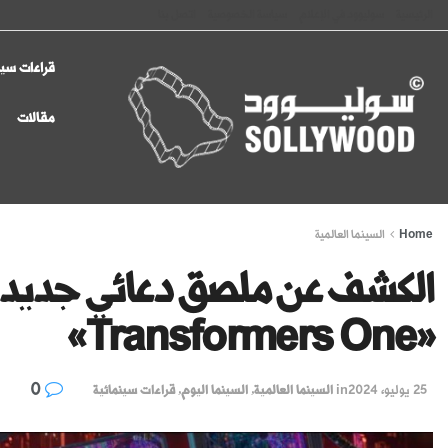
الرئيسية
سوليوود في الإعلام
سياسة الخصوصية
اتصل بنا
قراءات سين
مقالات
Home
السينما العالمية
الكشف عن ملصق دعائي جديد لف
«Transformers One»
0
25 يوليو، 2024
in
السينما العالمية
,
السينما اليوم
,
قراءات سينمائية