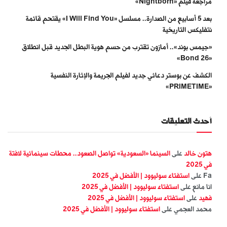
مراجعة فيلم «Nightborn»
بعد 5 أسابيع من الصدارة.. مسلسل «I Will Find You» يقتحم قائمة
نتفليكس التاريخية
«جيمس بوند».. أمازون تقترب من حسم هوية البطل الجديد قبل انطلاق
«Bond 26»
الكشف عن بوستر دعائي جديد لفيلم الجريمة والإثارة النفسية
«PRIMETIME»
أحدث التعليقات
هتون خالد
على
السينما «السعودية» تواصل الصعود.. محطات سينمائية لافتة
في 2025
Fa
على
استفتاء سوليوود | الأفضل في 2025
انا مانع
على
استفتاء سوليوود | الأفضل في 2025
فهيد
على
استفتاء سوليوود | الأفضل في 2025
محمد العجمي
على
استفتاء سوليوود | الأفضل في 2025