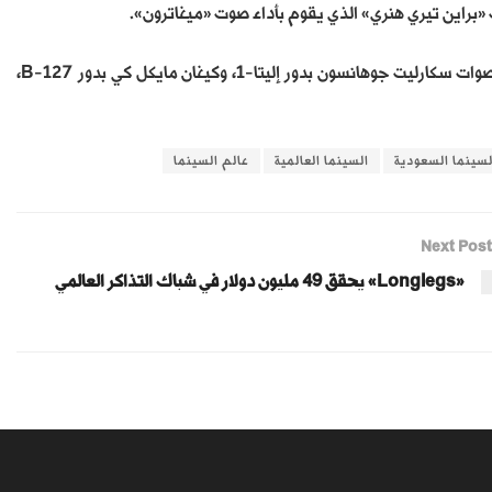
براين تيري هنري» الذي يقوم بأداء صوت «ميغاترون».
الفيلم من إخراج الفائز بجائزة الأوسكار جوش كولي، ويضم الفيلم أيضًا أصوات سكارليت جوهانسون بدور إليتا-1، وكيغان مايكل كي بدور B-127،
لسينما السعودية
السينما العالمية
عالم السينما
Next Post
«Longlegs» يحقق 49 مليون دولار في شباك التذاكر العالمي