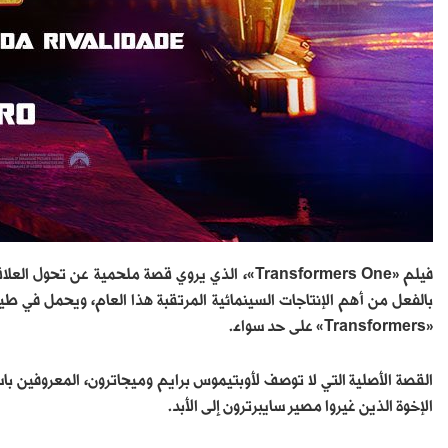
فيلم «Transformers One»، الذي يروي قصة ملحمية 
بالفعل من أهم الإنتاجات السينمائية المرتقبة هذا العام، ويحمل في ط
«Transformers» على حد سواء.
القصة الأصلية التي لا توصف لأوبتيموس برايم وميجاترون، المعروفين با
الإخوة الذين غيروا مصير سايبرترون إلى الأبد.