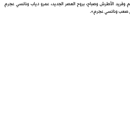
يم وفريد الأطرش وصباح، بروح العصر الجديد، عمرو دياب ونانسي عجرم
لي صعب ونانسي عجرم».