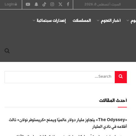
السبت, أغسطس 8, 2026
Login
يوم
أخبار النجوم
المسلسلات
إصدارات سينمائية
أحدث المقالات
«The Odyssey» يتجاوز مليار دولار عالميًا ويمنح «كريستوفر نولان» ثالث
أفلامه في نادي المليار