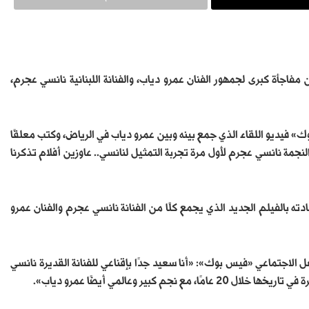
ن مفاجأة كبرى لجمهور الفنان عمرو دياب، والفنانة اللبنانية نانسي عجرم،
» فيديو اللقاء الذي جمع بينه وبين عمرو دياب في الرياض، وكتب معلقًا
لنجمة نانسي عجرم لأول مرة تجربة التمثيل لنانسي.. عاوزين أفلام تذكرنا
دته بالفيلم الجديد الذي يجمع كلًا من الفنانة نانسي عجرم والفنان عمرو
الاجتماعي «فيس بوك»: «أنا سعيد جدًا بإقناعي للفنانة القديرة نانسي
بير وعالمي أيضًا عمرو دياب».