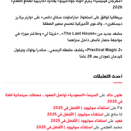
«مهرجان فينيسيا» يكرّم «لوكا جوادانيينو» بجائزة «كارتييه لصانع الأفلام»
2026
بريطانيا توافق على استحواذ «باراماونت سكاي دانس» على «وارنر براذرز
ديسكفري».. والدعوى الأميركية تحسم مصير الصفقة
مشهد جديد من «The Last House».. «غريتا لي» و«فاغنر مورا» في
مواجهة حصار غامض داخل منزلهما
«Practical Magic 2» يكشف ملصقه الرسمي.. ساندرا بولوك ونيكول
كيدمان تعودان بعد 28 عامًا
أحدث التعليقات
هتون خالد
على
السينما «السعودية» تواصل الصعود.. محطات سينمائية لافتة
في 2025
Fa
على
استفتاء سوليوود | الأفضل في 2025
انا مانع
على
استفتاء سوليوود | الأفضل في 2025
فهيد
على
استفتاء سوليوود | الأفضل في 2025
محمد العجمي
على
استفتاء سوليوود | الأفضل في 2025