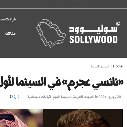
الرئيسية
سوليوود في الإعلام
سياسة الخصوصية
اتصل بنا
قراءات سين
مقالات
Home
السينما العربية
«نانسي عجرم» في السينما لأول
0
20 يونيو، 2024
in
السينما العربية
,
السينما اليوم
,
قراءات سينمائية