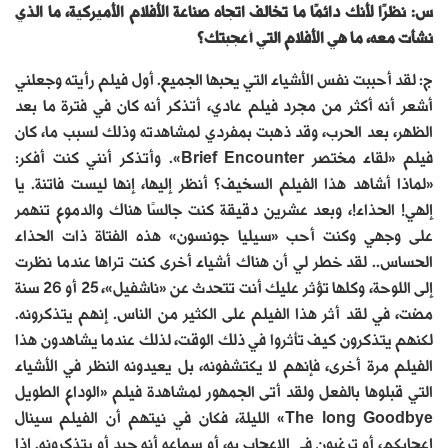
س: نظرًا لأنك دائمًا ما تخالف اتجاه صناعة الأفلام الأميركية، ما الذي
نشأت معه، ما هي الأفلام التي أعجبتك؟
ج: لقد أحببت نفس الأشياء التي يحبها الجميع. أول فيلم رأيته وجعلني
أشعر أنه أكثر من مجرد فيلم عادي، أتذكر أنه كان في فترة ما بعد
الظهر، بعد الحرب، وقد ذهبت بمفردي لمشاهدته وذلك لسبب ما، كان
فيلم «لقاء مختصر Brief Encounter». وأتذكر أنني كنت أفكر:
«لماذا أشاهد هذا الفيلم السخيف؟ أنظر إليها، إنها ليست فاتنة. يا
إلهي! الحذاء!، وبعد عشرين دقيقة كنت جالسًا هناك والدموع تنهمر
على وجهي وكنت أحب «سيليا جونسون» هذه الفتاة ذات الحذاء
الحساس.. لقد خطر لي أن هناك أشياء أخرى كنت تراها عندما نظرت
إلى اللوحة، وكلها تؤثر عليك أنت تتحدث عن «ناشفيل»، 25 أو 26 سنة
مضت، في لقد أثر هذا الفيلم على الكثير من الناس. إنهم يتذكرونه.
لكنهم يتذكرون كيف تأثروا في ذلك الوقت، لذلك عندما يشاهدون هذا
الفيلم مرة أخرى، فإنهم لا يكتشفونه، بل يعيدونه النظر في الأشياء
التي قبلوها بالفعل ولقد أتى الجمهور لمشاهدة فيلم «الوداع الطويل
The long Goodbye» الليلة، فكان في نيتهم أن الفيلم سينال
إعجابكم، أو ترغبون في الإعجاب به، أو سماعه أنه جيد أو يتذكرونه. إذا