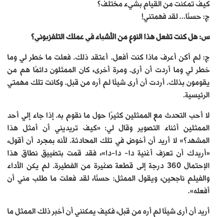
كيف تمكنت من القيام بشيء مختلف؟
ج: حسنًا… لقد فهمتني!
س: هل كنت تفعل هذا النوع من الأشياء في عملك التلفزيوني؟
ج: لم أكن أعرف ماذا كنت أفعل. أعتقد ذلك. فعلت ما خطر لي وما
خطر لي وما أردت أن أرى. ومرة أخرى، كان الممثلون دائمًا هم من
يقومون بذلك. أردت أن أرى شيئًا لم أره من قبل. وكانت تلك مهمتي
الرئيسية.
لا أحب التحدث مع الممثلين كثيرًا حول ما نقوم به. إذا جاء إلي أحد
الممثلين أثناء التصوير وقال لي: «كيف تريديني أن أمثل هذا
المشهد؟» لا أريد أن أخوض في تلك المحادثة. لأنه بمجرد أن أقول،
«أريدك أن تعزف أغنية دا- دا-دا»، فقد قمت بتضييق نطاق هذا
الإحتمال 360 درجة إلى قطعة صغيرة من الفطيرة. لم يكن الأداء
والفيلم ناجحين، ويقول الممثل: حسنًا، لقد فعلت ما طلب مني أن
أفعله».
أريد أن أرى شيئًا لم أره من قبل، فكيف يمكنني أن أخبر ذلك الممثل ما