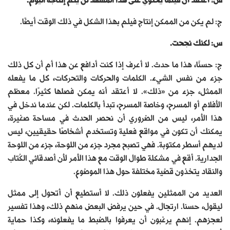
س: أعتقد أن فيلمًا يحتوي على هذا المشهد لن يتم إنتاجه اليوم.
ج: لم يكن من الممكن إنتاج فيلم بهذا الشكل في ذلك الوقت أيضًا.
س: لكنك نجحت.
ج: حسنًا، هذا ما حدث. لا أعرف إذا كنت أدافع عن هذا أم أن كل ذلك
جزء من نفس الشيء. الكلمات والحركات والتحركات، كل ما يفعله
الممثل، جزء من «ذلك». لا أعتقد أنه يمكن فصلها كثيرًا. معظم
الأفلام أو المسرح، وخاصة المسرح، تبدأ بالكلمات. لكن عندما ندخل في
هذا الأمر، ليس من الضروري أن نحصر الحدث في مساحة صغيرة،
يمكنك أن تكون في مواقع فعلية وتستخدم أشخاصًا حقيقيين، ليس
لديهم أسطر مكتوبة. فهي تصبح مجرد جزء من اللوحة، جزء من اللوحة
الجدارية. أقع في مشكلة طوال الوقت مع هذا الأمر لأن أصدقائي الكُتاب
والنقاد يتخذون قضية مختلفة حول هذا الموضوع.
العديد من الممثلين يفعلون ذلك. لا أستطيع أن أتحول إلى ممثل
ليقول، حسنا. ارتجال. في حين يرفض البعض منهم ذلك، وهذا تفسير
لعجزهم. إنهم يرغبون أن يعرفوا بالضبط ما يفعلونه، وكذا حماية