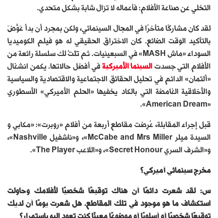
التخلي عن صناعة الأفلام: فأعماله لا تزال شابة بشكل متحدي.
لقد كان مشاركًا متأخرًا في المجال السينمائي، ولكن بمجرد أن بدأ عَوَّضَ
بالتأكيد الوقت الضائع. كان الاختراق الحقيقي له هو فيلم الكوميديا
السوداء «ماش MASH» في السبعينيات. ثم تَلَتْ لك سلسلة رائعة من
الأفلام التي جسدت
السينما الأميركية
في أفضل حالاتها. يكمن انشغال
«ألتمان» الدائم في تحليل الحقائق الاجتماعية والاقتصادية والسياسية
والأخلاقية الغامضة التي بالكاد يخفيها «الحلم الأميركي» الأسطوري
«American Dream».
قبل إجراء المقابلة، عُرِضت مقاطع أربعة من أفلام «روبرت»: «مكابي و
السيدة ميلر McCabe and Mrs Miller»، و«ناشفيل Nashville»،
و«الشرف السري Secret Honour»، و«اللاعب The Player».
مخرج سينمائي أميركي؟
س: لقد شعرت دائمًا أن هناك توقيعًا شخصيًا لأفلامك وحاولت
استكشاف ما هو موجود في تلك المقاطع. هل شعرت يومًا أن لديك
توقيعًا شخصيًا أو أسلوبًا أو موضوعًا معينًا كنت تعود إليه باستمرار؟