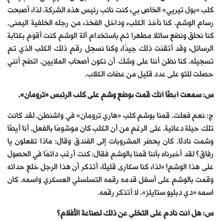
كلب «بول تيريي» الخاص بي، كنت نائب رئيس هذه الشركة. لذا، أصبحت
رسام الوشم. كنا نأخذ الكلب، وداخل الفخذ، من رجله الخلفية اليمنى.
كنا نحلق ونضع سائلا مطهرا ثم باستخدام آلة الوشم كنت أقوم بكتابة
الرسائل، وقد أتقنت ذلك جيدًا، وكنا نسجل رقم ذلك الكلب الذي تم
تسجيله. كنا نظن أننا على وشك أن نكون أصحاب الملايين. اتضح أنني
حصلت للتو على عدد قليل من عضات الكلاب.
س: سمعت أيضًا أنك قمت بوضع وشم على كلب الرئيس «ترومان».
ج: نعم فعلت. قمنا بوشم كلب «هاري ترومان» في واشنطن. لقد كانت
تلك حيلة دعائية. على الرغم من أن الكلب كان موشومًا بالفعل. أنا أيضًا
وشمت نادلًا. كان يحضر المشروبات إلى الفندق وقال: ماذا تفعلون يا
رفاق؟ لقد أخبرناه بأننا قمنا بالوشم فقال: كنت أرغب دائمًا في الحصول
على هذا الوشم! «لذا، كنا سكارى قليلًا، أتذكر أن هذا الرجل خلع حدائه
وقمت بالوشم على أسفل قدمه رقمه التسلسلي العسكري واسمه. كان
اسمه «دي دبليو ستايلز». لا أتذكر رقمه.
س: هل أنت نادم على التخلي عن ذلك لصناعة الأفلام؟