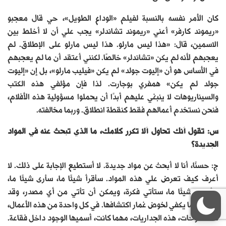
كان الأمر نفسه بالنسبة لفيلم «الوداع الطويل»، حي قال معجبو
«ريموند كارفر» أعني «ريموند تشاندلر» يجب علي أن لا أخلط بين
الاسمين، قال: «هذا ليس مارلو. هذا ليس مارلو على الإطلاق. لم
يعجبهم لأنه لم يكن «تشاندلر» خالصًا. لكنني أعتقد أن ما لم يعجبهم
في الأساس هو أن «إليوت جولد» لم يكن «فيليب مارلو»، بل إن «إليوت
جولد لم يكن» همفري بوجارت. لذا فإن مؤلفي هذه الكتب
والسيناريوهات لا ينبغي عليهم أبدًا أن يحملوا مسؤولية هذه الأفلام،
فنحن نستخدم أعمالهم فقط كنقطة انطلاق. وربما مخالفته.
س: تقول أنك تحاول ألا تكرر كلامك، ما الذي تبحث عنه في المواد
الجديدة؟
ج: حسنًا، أنا لا أبحث عن مواد جديدة. لا أستطيع الإجابة على ذلك. لا
أعرف كيف تعرض علي هذه المواد. سأقرأ شيئًا ما، سأرى شيئًا ما،
سأسمع شيئًا ما، ستأتي فكرة، ويمكن أن تأتي من أي مصدر، وقد
أغرتني بما يكفي لخوض غمار اكتشافها. في كل واحدة من هذه الأعمال،
هذه اللوحات، هذه الجداريات، مهما كانت، أسميها الوجود داخل فقاعة.