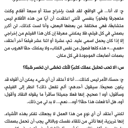
ج: لا، أنا… في الواقع، لقد قمت بإخراج ستة أو سبعة أفلام وكنت
متعجرفًا وفخورًا بنفسي لأنني اعتقدت أن أيًا من هذه الأفلام ليس
متشابهًا، فهي مختلفة عن بعضها البعض، وأنا لست كذلك. لن أكرر
بصمتي في كل فيلم، فلا يمكنني معرفة إن كان هذا الفيلم من إخراجي
إلا إذا كان يحمل اسمي عليه. ثم، عشرة أو اثنا عشر فيلمًا آخر أعتقد،
«همم…» هذه كلها فصول من نفس الكتاب، ولا يمكنك حقًا الهروب من
بصمات أصابعك الموجودة في كل مكان.
س: ألا تحب تحليل عملك كثيرًا لأنك تخشى أن تخسر شيئًا؟
ج: حسنًا، الأمر ليس كذلك… أنا لا أعتقد أن أي شيء يمكن أن أقوله قد
يكون صحيحًا. سيقول أحدهم: ألم تفعل ذلك؟ انظر إلى الفيلم،
وسأقول: أوه ! صحيح. إنها فعلا جميلة! سأقرأ ما يقوله النقاد وأقول:
أوه. هل أنا فعلت هذا حقًا؟ أوه… نعم… لا بد لي من ذلك.
لكنني أعتقد أن أي نوع من هذا العمل لا يجعلك تفكر بهذه الأشياء.
إنها غريزية، إنها تأتي من تلقاء نفسك وبالتالي يجب أن تحمل بصمتك