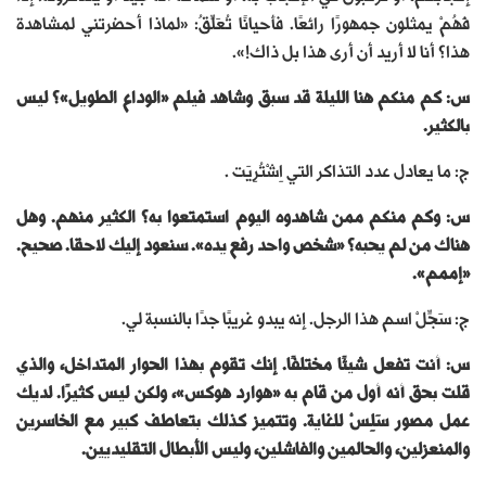
فَهُمْ يمثلون جمهورًا رائعًا. فأحيانًا تُعَلِّقُ: «لماذا أحضرتني لمشاهدة
هذا؟ أنا لا أريد أن أرى هذا بل ذاك!».
س: كم منكم هنا الليلة قد سبق وشاهد فيلم «الوداع الطويل»؟ ليس
بالكثير.
ج: ما يعادل عدد التذاكر التي اِشْتُرِيَت .
س: وكم منكم ممن شاهدوه اليوم استمتعوا به؟ الكثير منهم. وهل
هناك من لم يحبه؟ «شخص واحد رفع يده». سنعود إليك لاحقا. صحيح.
«إممم».
ج: سَجِّلْ اسم هذا الرجل. إنه يبدو غريبًا جدًا بالنسبة لي.
س: أنت تفعل شيئًا مختلفًا. إنك تقوم بهذا الحوار المتداخل، والذي
قلت بحق أنه أول من قام به «هوارد هوكس»، ولكن ليس كثيرًا. لديك
عمل مصور سَلِسْ للغاية. وتتميز كذلك بتعاطف كبير مع الخاسرين
والمنعزلين، والحالمين والفاشلين، وليس الأبطال التقليديين.