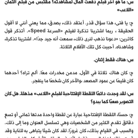
س: ما هو آخر فيلم دفعت المال لمشاهدته؟ مقتبس من فيلم ألتمان
«اللاعب»
ج: يا فتى، هذا سؤال قذر. أعتقد ذلك، بصدق، مما يعني أنني لا أقول
الحقيقة ، ربما اشترينا تذكرة لفيلم «السرعة Speed». أتذكر قول
كاثرين: «دعونا نذهب لنرى ذلك، سمعت أنه جيد جدًا». اشترينا تذكرة،
وشاهدناه. أحببت كل تلك الأفلام الثلاثة.
س: هناك فقط إثنان.
ج: كان هناك ثلاثة في الأول. مدمن مخدرات معًا. ألم تراه؟ أحدهما
كان فليمًا عن عمود المصعد ،والآخر كان شخصًا ما ينفجر.
س: لقد وجدت دائمًا اللقطة الإفتتاحية لفيلم «اللاعب» مذهلة. هل كان
التصوير صعبًا كما يبدو؟
ج: حسنًا، اللقطة الإفتتاحية عبارة عن لقطة واحدة مدتها ثماني أو تسع
دقائق تقدم الكثير من الشخصيات وهي تسلسل العنوان وما إلى ذلك.
والسبب في القيام بذلك، كان غرورًا. لقد كان شيئًا يتباهى به للغاية وقد