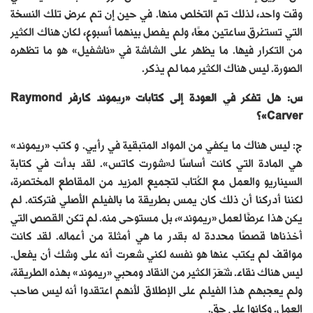
وقت واحد، لذلك تم التخلص منها. في حين إن تم عرض تلك النسخة
التي تستغرق ساعتين معًا، ولم يفصل بينهما أسبوع، لكان هناك الكثير
من التكرار فيها. ما يظهر على الشاشة في «ناشفيل» هو ما تظهره
الصورة. ليس هناك الكثير مما لم يذكر.
س: هل تفكر في العودة إلى كتابات «ريموند كارفر Raymond
Carver»؟
ج: ليس هناك ما يكفي من المواد المتبقية في رأيي. و كتب «ريموند»
هي المادة التي كانت أساسًا لـ«شورت كاتس». لقد بدأت في كتابة
السيناريو والعمل مع الكُتاب لتجميع المزيد من المقاطع المختصرة،
لكننا أدركنا أن ذلك كان يمس بطريقة ما بالفيلم الأصلي فتركته. لم
يكن هذا عرضًا لعمل «ريموند»، بل مستوحى منه. لم تكن القصص التي
أخذناها قصصًا محددة له بقدر ما هي أمثلة من أعماله. لقد كانت
مواقف لم يكتب عنها هو نفسه لكني شعرت أنه على وشك أن يفعل.
ليس هناك نقاء. شَعَرَ الكثير من النقاد ومحبي «ريموند» بهذه الطريقة،
ولم يعجبهم هذا الفيلم على الإطلاق لأنهم اعتقدوا أنه ليس صاحب
العمل. وكانوا على حق.