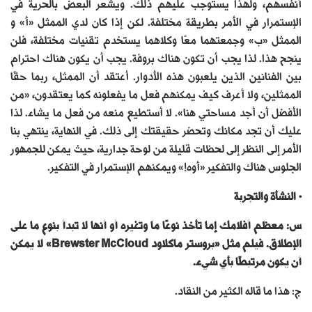
أنفسهم، ولهذا يستوجب عليهم ذلك. ويشعر البعض بالحرية في
الإستمرار في الأمر بطريقة مختلفة. لكن إذا كان لدي الممثل «أ» و
الممثل «ب» وجمعتهما معًا وكلاهما يستخدم تقنيات مختلفة، فلن
ينجح هذا. لذا يجب أن تكون هناك بروفة. يجب أن يكون هناك احترام
بين الفنانين الذين يلعبون هذه الأدوار. أعتقد أن الممثل، ربما حقًا
الممثلين، ولا أعرف كيف يمكنهم فعل ما يفعلونه كما يعتقدون، «من
الأفضل أن أجد مساحتي هنا». لا أستطيع منعه من فعل ما يشاء. لذا
عليك أن تجد مكانك وتحضر حقيقتك إلى ذلك. في النهاية، ينتهي بنا
الأمر إلى النظر إلى لحظات قليلة من لوحة جدارية، حيث يمكن للجمهور
الجلوس هناك والتفكير «أوه!» ويمكنهم الإستمرار في التفكير.
• النشأة والتجربة
س: معظم أفلامك إما تأخذ نوعًا ما وتغيره أو أنها لا تبدأ بنوع ما على
الإطلاق. فيلم مثل «بروستر ماكلاود Brewster McCloud» لا يمكن
أن يكون مرتبطًا بأي شيء.
ج: هذا ما قاله الكثير من النقاد.