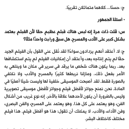
ج: حسنًا… كلاهما متماثلان تقريبًا.
• أسئلة الجمهور
س: قلت ذات مرة إنه ليس هناك فيلم عظيم حقا لأن الفيلم يعتمد
بشكل كبير على الأدب والمسرح. هل سبق ورأيت واحدًا مثلًا؟
ج: لا. أعتقد أنهم يزدادون سواءًا! لقد نُقل عني القول بأن الفيلم الجيد
حقًا لم يتم إنتاجه بعد، وأعتقد أن إمكانيات الفيلم لم يتم استكشافها
بعد. ربما يكون هناك شخص ما يرقد في سرير في مكان ما وينتهي به
الأمر بفعل ذلك. ومازلنا نربطها كثيرًا بالمسرح والأدب ولا نكتفي
بالصورة فقط. لقد أصبحت الموسيقى خلفية لها وليست شيئًا أصليًا في
المادة. نحن نمنح جوائز لأفضل فيلم وجوائز لأفضل موسيقى تصويرية
وليس بالضرورة أن يكون لأحدهما علاقة بالآخر. إنه نوع غريب من أشكال
الفن، وهو يعتمد على كل هذا. وهو يعتمد على المسرح، والفن البصري،
وفن الأداء، والأدب. لا يمكنك أن تقول: هذا هو أفضل فيلم. هذا فيلم
مختلف كاختلاف البشر.