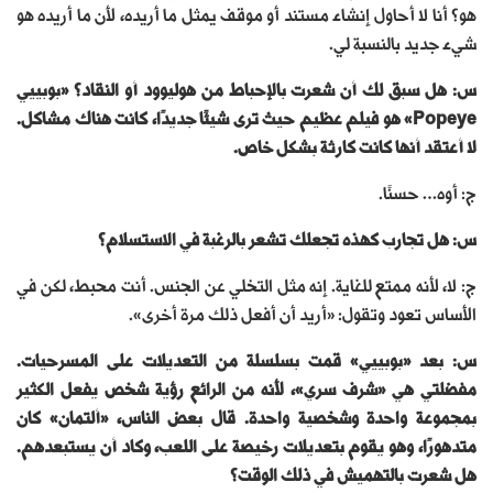
هو؟ أنا لا أحاول إنشاء مستند أو موقف يمثل ما أريده، لأن ما أريده هو
شيء جديد بالنسبة لي.
س: هل سبق لك أن شعرت بالإحباط من هوليوود أو النقاد؟ «بوبييي
Popeye» هو فيلم عظيم حيث ترى شيئًا جديدًا، كانت هناك مشاكل.
لا أعتقد أنها كانت كارثة بشكل خاص.
ج: أوه… حسنًا.
س: هل تجارب كهذه تجعلك تشعر بالرغبة في الاستسلام؟
ج: لا، لأنه ممتع للغاية. إنه مثل التخلي عن الجنس. أنت محبط، لكن في
الأساس تعود وتقول: «أريد أن أفعل ذلك مرة أخرى».
س: بعد «بوبييي» قمت بسلسلة من التعديلات على المسرحيات.
مفضلتي هي «شرف سري»، لأنه من الرائع رؤية شخص يفعل الكثير
بمجموعة واحدة وشخصية واحدة. قال بعض الناس، «ألتمان» كان
متدهورًا، وهو يقوم بتعديلات رخيصة على اللعب، وكاد أن يستبعدهم.
هل شعرت بالتهميش في ذلك الوقت؟