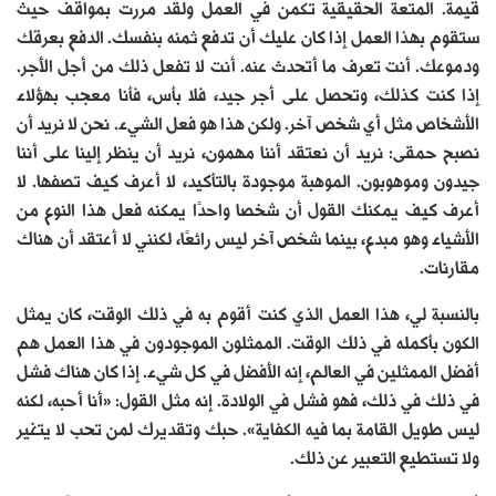
قيمة. المتعة الحقيقية تكمن في العمل ولقد مررت بمواقف حيث
ستقوم بهذا العمل إذا كان عليك أن تدفع ثمنه بنفسك. الدفع بعرقك
ودموعك. أنت تعرف ما أتحدث عنه. أنت لا تفعل ذلك من أجل الأجر.
إذا كنت كذلك، وتحصل على أجر جيد، فلا بأس، فأنا معجب بهؤلاء
الأشخاص مثل أي شخص آخر. ولكن هذا هو فعل الشيء. نحن لا نريد أن
نصبح حمقى: نريد أن نعتقد أننا مهمون، نريد أن ينظر إلينا على أننا
جيدون وموهوبون. الموهبة موجودة بالتأكيد، لا أعرف كيف تصفها. لا
أعرف كيف يمكنك القول أن شخصا واحدًا يمكنه فعل هذا النوع من
الأشياء وهو مبدع، بينما شخص آخر ليس رائعًا، لكنني لا أعتقد أن هناك
مقارنات.
بالنسبة لي، هذا العمل الذي كنت أقوم به في ذلك الوقت، كان يمثل
الكون بأكمله في ذلك الوقت. الممثلون الموجودون في هذا العمل هم
أفضل الممثلين في العالم، إنه الأفضل في كل شيء. إذا كان هناك فشل
في ذلك في ذلك، فهو فشل في الولادة. إنه مثل القول: «أنا أحبه، لكنه
ليس طويل القامة بما فيه الكفاية». حبك وتقديرك لمن تحب لا يتغير
ولا تستطيع التعبير عن ذلك.