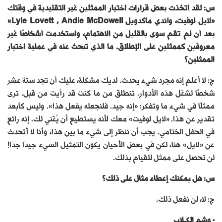
س: لقد اتخذت بعض قرارات اختيار الممثلين غير التقليدية في وقتك
«لايل لوفيت، وآندي ماكدويل Lyle Lovett , Andie McDowell»
بعد أن لم تقم سوى بالقليل من الاهتمام، واستخدمت أشخاصًا غير
معروفين كممثلين على الإطلاق. ما الذي تبحث عنه في عملية اختيار
الممثلين؟
ج: لا أعلم إنه مجرد شيء يحدث. لديك مشكلة، عليك أن تجد ستة عشر
شخصًا لشغل هذه الأدوار. تنطلق من ما كنت قد رأيت من قبل. ترى
ممثلًا في شيء ما وتفكر: «إنه جيد. فلنجعله يفعل هذا». وليس كأبعد
تقدير عن هذا. «لايل لوفيت» معك لأنه يستطيع أن يُغَني لك. إنه رائع
في الحفل الختامي. يجب أن ننظر إلى شيء ما بين هذا، وأنا لا أتحدث
عن «لايل» هنا، لكن في بعض الأحيان يكون التمثيل السيء جيدًا جدًا!
لن تحصل على ممثل للقيام بذلك.
س: هل يمكنك إعطاء مثال على ذلك؟
ج: لا، لن نفعل ذلك.
• وشم الكــلاب