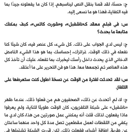
ج: حسنًا، لقد قمنا بنقل النص ليناسبهم. إذا كان ما يفعلونه جيدًا بما
فيه الكفاية، فهذا هو ما نسعى إليه.
س: في فيلم معقد كـ«ناشفيل»، و«شورت كاتس»، كيف يمكنك
متابعة ما يحدث؟
ج: ليس لدي الجواب على ذلك. كل شيء، كل عنصر فيه، كان شيئًا كنا
نفعله في ذلك الوقت. غرائزك، إحساسك بما هو هذا الشيء الغامض
الدخاني الذي يحدث داخل رأسك ليخبرك بما تفعله. عليك أن تأخذ كل
هذه العناصر ثم تجمعها معا. هذا هو فن التحرير على ما أعتقد.
س: لقد تحدثت لفترة من الوقت عن نسخة أطول كنت ستعرضها على
التلفاز.
ج: لا، لم أتحدث عن ذلك، الصحفيون هم من فعلوا ذلك. عندما ظهر
«ناشفيل» على شبكة التلفزيون، كان الوقت طويلًا للغاية، ولم يعرفوا
ماذا يفعلون. لذلك قلت أنه يمكنني عمل صورتين من هذا، كان لدي ما
يكفي من اللقطات لعمل مقطعين تصل مدة كل واحد منهما ساعتان
عن طريق إضافة أشياء، ففعلت ذلك. لكن قررت الشبكة تشغيلها في