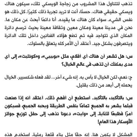
تذهب لتتناول هذا المشروب من زجاجة الويسكي تلك، سيكون هناك
ويسكي حقيقي هناك. حسنًا، أنت لا تريد تجربة ذلك كثيرًا. كل ذلك هو
نفس الشيء. سواء كان هناك ما يقيده. أنا دائمًا أبحث عن مكان ما.
نحن في مدينة معينة ومكان معين وثقافة معينة بحيث ترسم دائرة
المكان الذي تتواجد فيه ثم تضع هؤلاء الفنانين داخل تلك الدائرة
ويتصرفون بشكل جيد. أعتقد أن الأمر كله يتعلق بالسلوك.
س: هل تشعر أن هناك أي أفلام، مثل «بوبييي»، و«كونتيت»، إلى أي
مدى يمكنك أن تذهب في عالم الخيال؟
ج: نعم، لكن الخيال لا بأس به. إنه شيء آخر… لقد فعله شكسبير. الخيال
يحمله إلى أبعد من ذلك بقليل.
س: بالتأكيد، بالتأكيد. أستطيع أن أفهم ذلك. أعتقد أنه إذا صنعت
فيلما يشعر به الجميع تمامًا بنفس الطريقة ويحبه الجميع، فسيكون
أمرًا فظيعًا للغاية. إلى «وايت»، دعونا نذهب إلى حفل توزيع جوائز
الأوسكار هذا العام!
المشكل لا يكمن هنا. إنه حقًا مثل بناء قلعة رملية. استخدم هذه