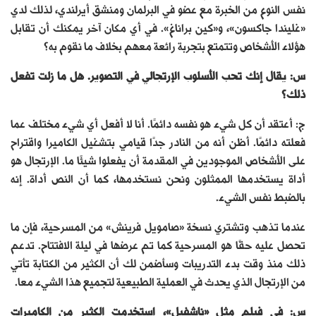
نفس النوع من الخبرة مع عضو في البرلمان ومنشق أيرلندي، لذلك لدي
«غليندا جاكسون»، و«كين براناغ». في أي مكان آخر يمكنك أن تقابل
هؤلاء الأشخاص وتتمتع بتجربة رائعة معهم بخلاف ما نقوم به؟
س: يقال إنك تحب الأسلوب الإرتجالي في التصوير. هل ما زلت تفعل
ذلك؟
ج: أعتقد أن كل شيء هو نفسه دائمًا. أنا لا أفعل أي شيء مختلف عما
فعلته دائمًا. أظن أنه من النادر جدًا قيامي بتشغيل الكاميرا واقتراح
على الأشخاص الموجودين في المقدمة أن يفعلوا شيئًا ما. الإرتجال هو
أداة يستخدمها الممثلون ونحن نستخدمها، كما أن النص أداة. إنه
بالضبط نفس الشيء.
عندما تذهب وتشتري نسخة «صامويل فرينش» من المسرحية، فإن ما
تحصل عليه حقًا هو المسرحية كما تم عرضها في ليلة الافتتاح. تدعم
ذلك منذ وقت بدء التدريبات وسأضمن لك أن الكثير من الكتابة تأتي
من الإرتجال الذي يحدث في العملية الطبيعية لتجميع هذا الشيء معا.
س: في فيلم مثل «ناشفيل»، استخدمت الكثير من الكاميرات