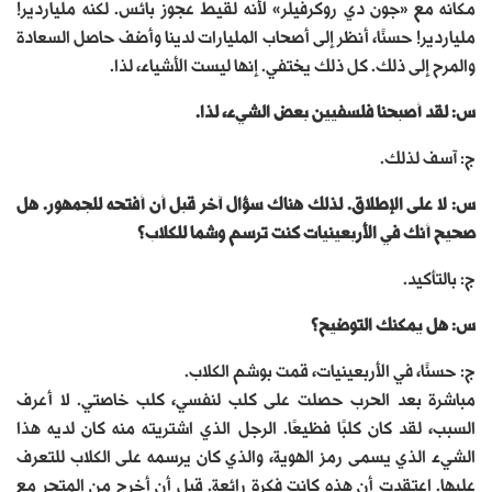
مكانه مع «جون دي روكرفيلر» لأنه لقيط عجوز بائس. لكنه ملياردير!
ملياردير! حسنًا، أنظر إلى أصحاب المليارات لدينا وأضف حاصل السعادة
والمرح إلى ذلك. كل ذلك يختفي. إنها ليست الأشياء، لذا.
س: لقد أصبحنا فلسفيين بعض الشيء، لذا.
ج: آسف لذلك.
س: لا على الإطلاق. لذلك هناك سؤال آخر قبل أن أفتحه للجمهور. هل
صحيح أنك في الأربعينيات كنت ترسم وشما للكلاب؟
ج: بالتأكيد.
س: هل يمكنك التوضيح؟
ج: حسنًا، في الأربعينيات، قمت بوشم الكلاب.
مباشرة بعد الحرب حصلت على كلب لنفسي، كلب خاصتي. لا أعرف
السبب، لقد كان كلبًا فظيعًا. الرجل الذي اشتريته منه كان لديه هذا
الشيء الذي يسمى رمز الهوية، والذي كان يرسمه على الكلاب للتعرف
عليها. اعتقدت أن هذه كانت فكرة رائعة. قبل أن أخرج من المتجر مع