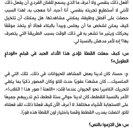
أفعل ذلك بنفسي ولا أعرف ما الذي يسمح للفنان الفردي أن يفعل ذلك
لأنني لا أستطيع تجربته بنفسي. أنا أحبه. أنا معجب به. لهذا السبب
حصلت على أفضل وظيفة، يمكنني مشاهدتها. هل يمكنك أن تتخيل
كيف يمكن لشخص ما أن يجلس ويبدأ بالبكاء فجأة أو يتخذ موقفًا
يحركك ويغير ما تشعر به في ذلك الوقت بسبب الطريقة التي يتصرف
بها؟ إنه لأمر مدهش بالنسبة لي.
س: كيف جعلت القطة تؤدي هذا الأداء الجيد في فيلم «الوداع
الطويل»؟
ج: حسنا، كان لدينا بعض المشاهد للحيوانات في ذلك. تلك التي في
المكسيك… كان مشهدًا عفويًا حدث للتو وكان المصور ذكيًا بما يكفي
لتحريك الكاميرا نحو الحيوان عندما قلت: «اللعنة ! صور هذا ! الكلاب!».
الأمر بالنسبة للقطط، كان لدينا حوالي ستة قطط، تم تدريبهم جميعًا
على الاستجابة لأشياء مختلفة. لا أعرف الآن كيف فعلنا ذلك، لقد فعلناه
للتو. اتصلت بمدرب القطط وقمنا باختيار لون القطة هذه فورًا.
س: هل التزموا بالنص؟