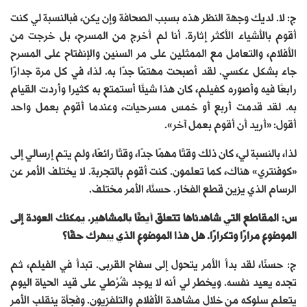
ج: لا. لديك وجهة النظر هذه بسبب الصحافة وإن يكن، فبالنسبة لي كنت
أقوم بالأشياء الأكثر إثارة. أنا لم أخرج من المسرح، بل خرجت من
الأفلام، والتعامل مع الممثلين على مر السنين والإنفتاح على المسرح
جاء بشكل عكسي. لقد أصبحت مهتمًا جدًا به. لذا، في كل مرة جدارًا
رابعًا فيه وأصوره كفيلم، كان هذا شيئًا أستمتع به كثيرا وأردت القيام
به. لقد قدمت أربع أو خمس مسرحيات، وعندما أقوم بعمل واحد
أقول: «أريد أن أقوم بعمل آخر».
لذا، بالنسبة لي، كان ذلك وقتًا مهمًا جدًا، وقتًا رائعًا، ولم يتم إرسالي إلى
«كوفنتري» هناك، كما تعلمون. كنت أقوم بالتجربة. لا يختلف الأمر عن
الرسام الذي يزين قطع الفخار. حسنًا، الأمر مختلف.
س: المقاطع التي شاهدناها تتعلق أيضًا بالمشاهير. يمكنك العودة إلى
الموضوع مرارًا وتكرارًا. هل هذا الموضوع الذي يبهرك حقًا؟
ج: حسنًا، لقد بدأ الأمر يتحول إلى سفاح القربى. تبدأ في الفيلم، ثم
تجده يعيد نفسه. ويخطر لي أنه لا يوجد شُرْطي على قيد الحياة اليوم
يتعلم سلوكه من خلال مشاهدة الأفلام والتلفزيون. وفجأة ينقلب الأمر