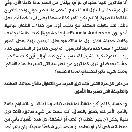
أنا وكاثرين لدينا حفيدان توأم، يبلغان من العمر عامًا كاملًا الآن، وفي
كل مرة نجلس لتناول العشاء مع شخص ما، أنظر حولي وأجد كاثرين
تلتقط لنا صورة. إذا لم يكن الأمر كذلك، فهذا يعني أن شخصًا آخر فعل
ذلك. لقد تناولت العشاء مع ذلك.. أوه، من هذا؟… التلفاز. «باميلا
أندرسون Pamela Anderson»! إنها مشهورة! كنت جالسًا بجانبها،
وكانت جميلة، فكان أول ما قالته هو: «هل تريدين رؤية بعض الصور
لطفلتي؟ حسنا هذه باميلا أندرسون. إنه ليس هذا دوائر الساعدين. هذا،
إيه… لا أعرف كيف أشرح. لقد نسيت أين كنت أو إلى أين كنت سأذهب.
حقًا لا يحدث أي فرق. كما ترون من الطريقة التي تسير بها هذه الأفلام.
يحدث شيء مثير للاهتمام، لماذا لا نضعه؟
س: في كل مرة ألتقي بك، ترى المزيد من التفاؤل بشأن حياتك المهنية
والطريقة التي تسير بها الأمور.
ج: حسنا، إذا لم أكن متفائلًا لما فعلت ذلك. ولا أعتقد أن للتشاؤم علاقة
بالأمر. الأمر كله يتعلق بالصدق. أنت تبحث عن شيء صادق، فأنت ترى
شيئًا يمكن أن يثير الغضب أو الحب أو الشفقة، كل هذه الأشياء تأتي من
معضلة شخص آخر أو نجاحه أو فرحه. ترى شخصًا سعيدًا، ولن يغير أحد