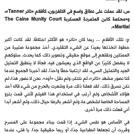
س: لقد عملت على نطاق واسع في التلفزيون، كأفلام «تانر Tanner»،
و«محكمة كاين المتمردة العسكرية The Caine Munity Court
Martial».
ج: تلك الأفلام … ربما كان «تانر» هو الأكثر اختلافًا. لقد كانت أكبر
خطوة اتخذتها بعيدًا عن الشيء التقليدي. أخذ مجموعة صغيرة من
الممثلين ونقلهم إلى موقع حقيقي وتصوير ذلك كما يحدث. سلوكهم
لا ينفصل كثيرًا عن الواقع الذي يعيشون فيه. فجأة لا ينطبق التمثيل
الجيد والتمثيل السيء. لقد ارتكبنا خطًأ واحدًا. لقد أخبرنا الجميع عندما
كنا نصور مشهد «تانر»، لم نتنكر، ولم نقل: «أوه». نحن لا نصور هذا، لم
نكن نسرق ذلك. لقد فعلنا ذلك مرة وشعرت بالحرج من شيء قاله أحد
هؤلاء الأشخاص ولم أرغب في استخدام هذا الفيلم لأنني قمت بغزو
المساحة الخاصة لشخص ما، ولم أشعر بالرضا حيال ذلك، ولم أشعر أبدا
أني فعلت ذلك مرة أخرى.
في الأساس هو نفس الشيء. إذا قمت ببناء مجموعة على المسرح
وقررت أن تجعلها انطباعية جدًا، أو ربما حقيقية جدًا. يا فتى، عندما