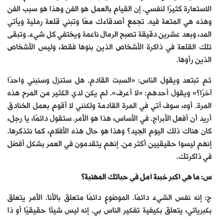
الاستعارة كثيرًا لنفسي. إن القيام بالعمل هو الفن وهذا هو سبب الفن
وهذه هي المتعة فيه. تجمع أصدقاءك معًا وتبني قلعة رملية ويأتي
المد، وبعد عشرين دقيقة تصبح الرمال ناعمة ويختفي كل شيء. وتبقى
تلك القلعة في ذاكرة الأشخاص الذين بنوها فقط، وليس الأشخاص
الذين رأوها.
ثم تبتعد ويقول الناس: «السبت القادم. هل ستنزل وسنبني واحدًا
آخرًا؟» ويقول أحدهم: «لا أعرف». لم يكن لدي الكثير من المرح هذه
المرة. أوه، سوف آتي في المرة القادمة ولكنني لا أقوم بعمل الخنادق
أريد أن أفعل الأبراج. في الأساس، هذا هو الأمر. ستقول دائمًا، يا رجل،
كان هناك ذلك اليوم الجيد؟ وهذا هو حال هذه الأفلام، كما نتذكرها.
إنهم ليسوا حقيقيين أكثر من. إنهم يتقدمون في العمر بشكل أفضل
في ذاكرتك.
س: ما هي أكبر خيبة أمل في حياتك المهنية؟
ج: إنه نفس الشيء دائمًا. الموضوع دائمًا متعلق بالأنا. الأمر يتعلق
بكبريائي، يتعلق بكيفية تفكير الناس بي. إنه ليس شيئًا حقيقيًا أو ذا