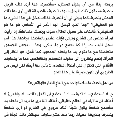
برمته. بدلًا من أن يقول الممثل، «سأتصرف كما أرى ذلك الرجل
يتصرف»، يقول ذلك الرجل، سوف أتصرف بالطريقة التي أرى بها ذلك
الممثل يتصرف كما ينبغي لي أن أتصرف. لذلك ندخل في هذا الشيء ما
هو الحقيقي؟ “وما الذي توصل إليه الأمر في الأساس هو ما هو
الحقيقي؟. فالبكاء، على سبيل المثال، سوف يجعلك متعاطفًا. إذا رأيت
امرأة تجلس في الشارع وتبكي فإنك تشعر بالعاطفة تجاهها. هذا أمر
سهل للبدء به، إذا كنا نصنع دراما. يبكي. وهذا سيجعل الجمهور
متعاطفًا مع ما نقوم به. ما يفعله الجمهور، كما نأمل، هو النظر إلى
المرآة. إنهم ينظرون إلى سلوك أنفسهم وثقافتهم. هذا ما يفعلونه.
الأفلام التي تحتوي على أبطال عظماء، لا بأس بها أيضًا، لكن ليس من
الضروري أن تكون جميعًا على هذا النحو.
س: هل تصف نفسك كواحد من أتباع التيار «الواقعي»؟
ج: لا أستطيع… لا أعرف… لا أستطيع أن أفعل ذلك… لا. واقعي؟ لا
أعتقد أن ما أراه في العالم حقيقي. أعتقد أننا نرى ما نريد أن نفعله به.
سأسمع شخصًا يقول شيئًا أثناء مروري في الشارع أو أرى شخصًا
يتصرف بطريقة معينة. ربما بعد عشر سنوات سيظهر ذلك فجأة في