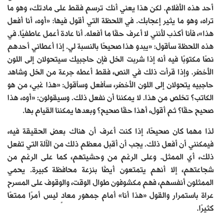
أحد هذه الأفلام. لكن هذا يعني أنك ترسم فقط على مادتك، وهو ما
تراه، وهو ما يثير إعجابك. في اللحظة التي أقول فيها: «أوه، أنا أفعل
هذا»، فأنا أكذب لأنني لا أعرف حقًا ما أفعله. أنا عادة أعمل عاطفيًا. في
هذه اللحظة سأقول: «يبدو هذا صحيحًا بالنسبة لي. إذا أعطاني أحدهم
نصًا مكتوبًا فيه أنه إذا شربت الخل فإن حاجبيك سيتحولان إلى اللون
الأخضر. وإذا قرأت ذلك في النص، فقط أعطه جرعة من الخل وشاهد
حاجبيه يتحولان إلى اللون الأخضر، سأفعل وسأقول: «هذا غبي، من هو
الكاتب؟ تخلص من هذا. لا يمكننا أن نفعل ذلك. وسيقولون: «أوه، هذا
صحيح حقًا؟ ثم أقول، أهذا حقًا صحيح؟ وبعدها يمكننا القيام بها.
لذا مهما كان صحيحًا، إذا كنت أعرف أن هناك بعض الحقيقة فيه،
فيمكنني أن أفعل ذلك. يجب أن أقبل معظم ذلك من الآلة التي تفعل
ذلك، أي الممثل. وعلى الرغم من وحشيتهم، كما على الرغم من
شجاعتهم، إلا أنهم يتمتعون أيضًا بنزعة محافظة كبيرة. يحمي
الممثلون أنفسهم، فهم مكشوفون طوال الوقت، والوقوف على المسرح
عراة باستمرار والقول «هذا أنا» أمام جمهور معادٍ ليس أمرًا ممتعًا
كثيرًا.