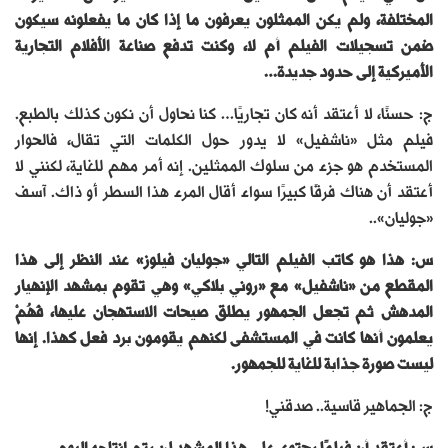
المختلفة، ولم يكن الممثلون يعرفون ما إذا كان ما يفعلونه سيكون
ضمن تسجيلات الفيلم أم لا، وكنت تدفع صناعة الأفلام التجارية
الأميركية إلى حدود جديدة…
ج: حسنًا، لا أعتقد أنه كان تجاريًا… كنا نحاول أن نكون كذلك بالطبع.
فيلم مثل «ناشفيل» لا يدور حول الكلمات التي تقال، فالحوار
المستخدم هو جزء من سلوك الممثلين. إنه أمر مهم للغاية، لكنني لا
أعتقد أن هناك فرقًا كبيرًا سواء أقال المرء هذا السطر أو ذاك. آسف
«جوليان»..
س: هذا هو كاتب الفيلم التالي «جوليان فيلوز» عند النظر إلى هذا
المقطع من «ناشفيل» مع «روني بلاكي» وهي تقوم بمشهد الإنهيار
المدهش ثم تجعل الجمهور يطلق صيحات الاستهجان عليها، فَهُمْ
يعلمون أنها كانت في المستشفى لكنهم يقومون برد فعل كهذا. إنها
ليست صورة جذابة للغاية للجمهور.
ج: الجماهير قاسية.. صدقني!