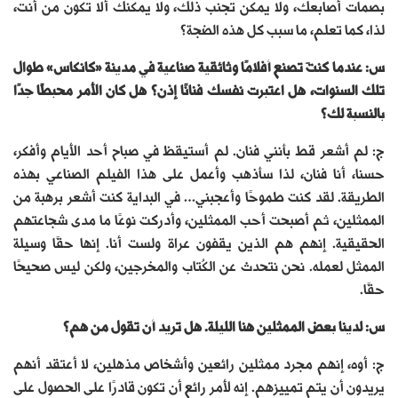
بصمات أصابعك، ولا يمكن تجنب ذلك، ولا يمكنك ألا تكون من أنت،
لذا، كما تعلم، ما سبب كل هذه الضجة؟
س: عندما كنتَ تصنع أفلامًا وثائقية صناعية في مدينة «كانكاس» طوال
تلك السنوات، هل اعتبرت نفسك فنانًا إذن؟ هل كان الأمر محبطًا جدًا
بالنسبة لك؟
ج: لم أشعر قط بأنني فنان. لم أستيقظ في صباح أحد الأيام وأفكر،
حسنا، أنا فنان، لذا سأذهب وأعمل على هذا الفيلم الصناعي بهذه
الطريقة. لقد كنت طموحًا وأعجبني… في البداية كنت أشعر برهبة من
الممثلين، ثم أصبحت أحب الممثلين، وأدركت نوعًا ما مدى شجاعتهم
الحقيقية. إنهم هم الذين يقفون عراة ولست أنا. إنها حقًا وسيلة
الممثل لعمله. نحن نتحدث عن الكُتاب والمخرجين، ولكن ليس صحيحًا
حقًا.
س: لدينا بعض الممثلين هنا الليلة. هل تريد أن تقول من هم؟
ج: أوه، إنهم مجرد ممثلين رائعين وأشخاص مذهلين، لا أعتقد أنهم
يريدون أن يتم تمييزهم. إنه لأمر رائع أن تكون قادرًا على الحصول على