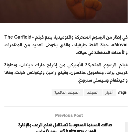
في إطار من الرسوم المتحركة والكوميديا، يتبع فيلم «The Garfield
Movie»، حياة القط جارفيلد، والذي يخوض العديد من المغامرات
والأحداث المدهشة في حياته.
فيلم الرسوم المتحركة الأميركي من إخراج مارك ديندال، وبطولة
كريس برات، وصامويل جاكسون، وفينج راميز، ونيكولاس هولت، وهانا
وادينغهام وسيسلي سترونغ.
Tags:
أخبار
السينما
السينما العالمية
Previous Post
صالات السينما السعودية تستقبل فيلم الرعب والإثارة
الهندي«Shaitaan».. يوم 8 مارس