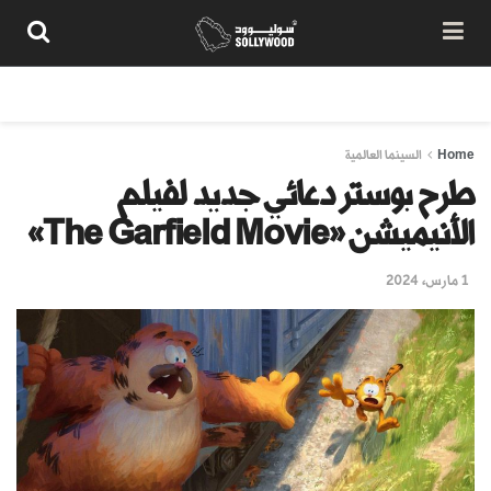
من نحن
سياسة المحتوى
شروط الاستخدام
تواصل معنا
Home
السينما العالمية
طرح بوستر دعائي جديد لفيلم
الأنيميشن «The Garfield Movie»
1 مارس، 2024