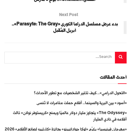
Next Post
بدء عرض مسلسل الدراما الكوري «Parasyte: The Gray»..
أبريل المُقبل
أحدث المقالات
«التحول الدرامي».. كيف تتغير الشخصيات مع تطور الأحداث؟
«أسود» بين البرية والسينما.. أفلام حملت مغامرات لا تُنسى
«The Odyssey» يتجاوز مليار دولار عالميًا ويمنح «كريستوفر نولان» ثالث
أفلامه في نادي المليار
«مهرجان فينيسيا» يكرّم «لوكا جوادانيينو» بجائزة «كارتييه لصانع الأفلام» 2026