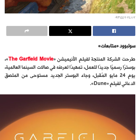
٢٠٢٤٠١٠٢ ٠٩٣١٥٥
سوليوود «متابعات»
طرحت الشركة المنتجة لفيلم الأنيميشن «
The Garfield Movie
»،
بوسترًا رسميًا جديدًا للعمل، تمهيدًا لعرضه في صالات السينما العالمية،
يوم 24 مايو المُقبل، وجاء البوستر الجديد مستوحى من الملصق
الدعائي لفيلم «Dune».