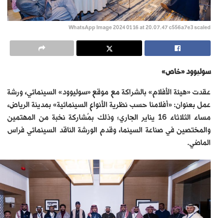
WhatsApp Image 2024 01 16 at 20.07.47 c556a7e3 scaled
سوليوود «خاص
»
عقدت «هيئة الأفلام» بالشراكة مع موقع «سوليوود» السينمائي، ورشة
عمل بعنوان: «أفلامنا حسب نظرية الأنواع السينمائية» بمدينة الرياض،
مساء الثلاثاء 16 يناير الجاري؛ وذلك بمُشاركة نخبة من المهتمين
والمختصين في صناعة السينما، وقدم الورشة الناقد السينمائي فراس
الماضي.