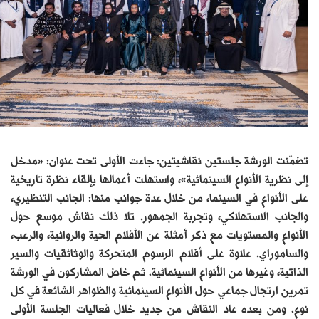
تضمَّنت الورشة جلستين نقاشيتين: جاءت الأولى تحت عنوان: «مدخل
إلى نظرية الأنواع السينمائية»، واستهلت أعمالها بإلقاء نظرة تاريخية
على الأنواع في السينما، من خلال عدة جوانب منها: الجانب التنظيري،
والجانب الاستهلاكي، وتجربة الجمهور. تلا ذلك نقاش موسع حول
الأنواع والمستويات مع ذكر أمثلة عن الأفلام الحية والروائية، والرعب،
والساموراي. علاوة على أفلام الرسوم المتحركة والوثائقيات والسير
الذاتية، وغيرها من الأنواع السينمائية. ثم خاض المشاركون في الورشة
تمرين ارتجال جماعي حول الأنواع السينمائية والظواهر الشائعة في كل
نوع. ومن بعده عاد النقاش من جديد خلال فعاليات الجلسة الأولى