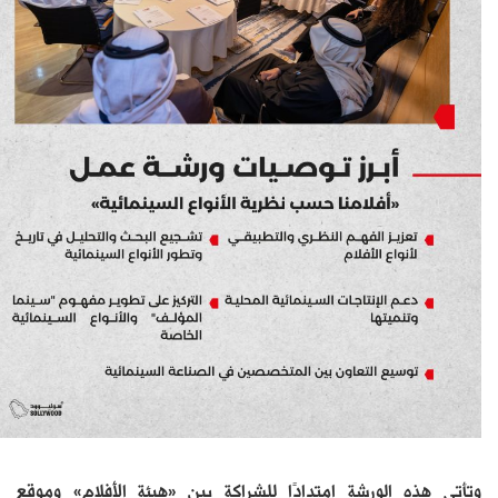
وتأتي هذه الورشة امتدادًا للشراكة بين «هيئة الأفلام» وموقع