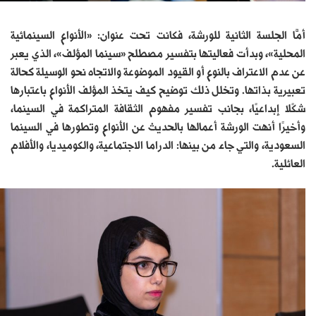
أمَّا الجلسة الثانية للورشة، فكانت تحت عنوان: «الأنواع السينمائية
المحلية»، وبدأت فعاليتها بتفسير مصطلح «سينما المؤلف»، الذي يعبر
عن عدم الاعتراف بالنوع أو القيود الموضوعة والاتجاه نحو الوسيلة كحالة
تعبيرية بذاتها. وتخلل ذلك توضيح كيف يتخذ المؤلف الأنواع باعتبارها
شكًلا إبداعيًا، بجانب تفسير مفهوم الثقافة المتراكمة في السينما،
وأخيرًا أنهت الورشة أعمالها بالحديث عن الأنواع وتطورها في السينما
السعودية، والتي جاء من بينها: الدراما الاجتماعية، والكوميديا، والأفلام
العائلية.