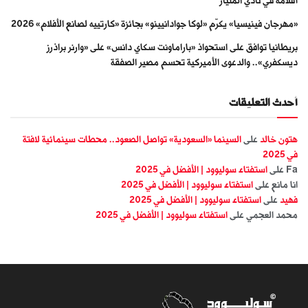
أفلامه في نادي المليار
«مهرجان فينيسيا» يكرّم «لوكا جوادانيينو» بجائزة «كارتييه لصانع الأفلام» 2026
بريطانيا توافق على استحواذ «باراماونت سكاي دانس» على «وارنر براذرز
ديسكفري».. والدعوى الأميركية تحسم مصير الصفقة
أحدث التعليقات
هتون خالد
على
السينما «السعودية» تواصل الصعود.. محطات سينمائية لافتة
في 2025
Fa
على
استفتاء سوليوود | الأفضل في 2025
انا مانع
على
استفتاء سوليوود | الأفضل في 2025
فهيد
على
استفتاء سوليوود | الأفضل في 2025
محمد العجمي
على
استفتاء سوليوود | الأفضل في 2025