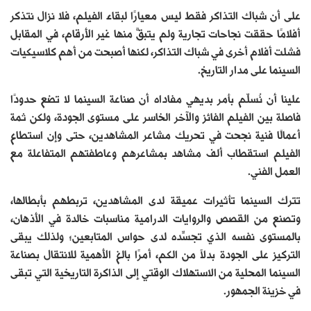
على أن شباك التذاكر فقط ليس معيارًا لبقاء الفيلم، فلا نزال نتذكر
أفلامًا حققت نجاحات تجارية ولم يتبقَّ منها غير الأرقام، في المقابل
فشلت أفلام أخرى في شباك التذاكر، لكنها أصبحت من أهم كلاسيكيات
السينما على مدار التاريخ.
علينا أن نُسلّم بأمر بديهي مفاداه أن صناعة السينما لا تضع حدودًا
فاصلة بين الفيلم الفائز والآخر الخاسر على مستوى الجودة، ولكن ثمة
أعمالًا فنية نجحت في تحريك مشاعر المشاهدين، حتى وإن استطاع
الفيلم استقطاب ألف مشاهد بمشاعرهم وعاطفتهم المتفاعلة مع
العمل الفني.
تترك السينما تأثيرات عميقة لدى المشاهدين، تربطهم بأبطالها،
وتصنع من القصص والروايات الدرامية مناسبات خالدة في الأذهان،
بالمستوى نفسه الذي تجسِّده لدى حواس المتابعين؛ ولذلك يبقى
التركيز على الجودة بدلاً من الكم، أمرًا بالغ الأهمية للانتقال بصناعة
السينما المحلية من الاستهلاك الوقتي إلى الذاكرة التاريخية التي تبقى
في خزينة الجمهور.