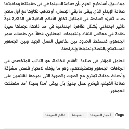
مما سبق، أستطيع الجزم بأن صناعة السينما هي في حقيقتها وماهيتها
صناعة الإبداع الذي يبقى ما بقي الإنسان، أو تذهب غثاؤها مع أول منتجٍ
جديد تُفرزه الساحة. في المقابل تخلق الأفلام الباقية في الذاكرة قوة
تأثير اجتماعي يُشكّل ظاهرة اجتماعية في حد ذاتها، تجعلها سيرة
خالدة في مجالس النقاد وتقييمات المحللين، فضلاً عن جلسات سمر
الجمهور، فتسقط الحدود بين تفاصيل العمل الجيد وبين الجمهور
المستمتع بالقصة وتمثيلها وإخراجها.
العامل المؤثر في صناعة الأفلام الخالدة، هو الكاتب المتخصص في
اتجاهات الجمهور وتفضيلاتهم، وهو ما يؤهله لاختيار قصص مشوّقة
وأحداثٍ جذابة، تمتزج مع الصوت والصورة التي يمزجها القائمون على
صناعة الفيلم، فيخرج عمل جديرًا بأن يبقى أمدًا بعيدًا أحد مفضلات
الجمهور.
Tags:
أخبار السينما
السينما
عالم السينما