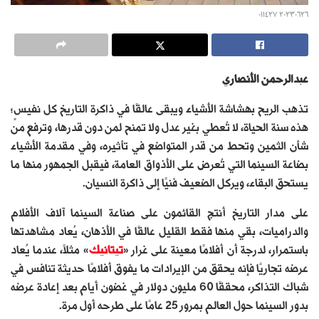
٢٠٢٣٠٦٢٦ ٠١١٤٢٧
عبدالرحمن الأنصاري
تذهب الريح بهشاشة الأشياء ويبقى عالقًا في ذاكرة التاريخ كل نفيسٍ؛
هذه سنة الحياة، لا تُعطي بغير عدل ولا تمنح لمن دون قدرها، وترفع من
شأن الثمين وتحط من قدر المتواضع في تأثيره، وفي مقدمة الأشياء
بضاعة السينما التي تُعرض على الأذواق العامة، فيقبل الجمهور منها ما
يستحق البقاء، ويركل الضعيف فنيًا إلى ذاكرة النسيان.
على مدار التاريخ أنتج القائمون على صناعة السينما آلاف الأفلام
والدراميات، بقي منها فقط القليل عالقًا في الأذهان، يُعاد مشاهدتها
باستمرار، لدرجة أن أفلامًا معينة على غرار «
تيتانيك
» مثلاً، عندما يُعاد
عرضه تجاريًا فإنه يحقق من الإيرادات ما يفوق أفلامًا حديثة تنافس في
شباك التذاكر، محققًا 60 مليون دولار في غضون أيام بعد إعادة عرضه
بدور السينما حول العالم بمرور 25 عامًا على طرحه أول مرة.