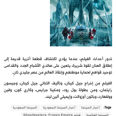
تدور أحداث الفيلم، عندما يؤدي اكتشاف قطعة أثرية قديمة إلى
إطلاق العنان لقوة شريرة، يتعين على صائدي الأشباح الجدد والقدامى
توحيد قواهم لحماية موطنهم وإنقاذ العالم من عصر جليدي ثانٍ.
الفيلم من ﺇﺧﺮاﺝ جيل كينان، وﺗﺄﻟﻴﻒ الثنائي جيل كينان، وجيسون
رايتمان، ومن بطولة بول رود، ومكينا جرايس، وكاري كون، وفين
وولفهارد، وباتون أوزوالت، وإيميلي ألين ليند.
Tags:
أخبار السينما
أخبار السينما السعودية
السينما السعودية
السينما العالمية
فيلم Ghostbusters: Frozen Empire