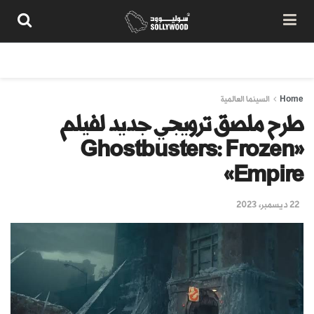
من نحن
سياسة المحتوى
شروط الاستخدام
تواصل معنا
Home
السينما العالمية
طرح ملصق ترويجي جديد لفيلم
«Ghostbusters: Frozen
Empire»
22 ديسمبر، 2023