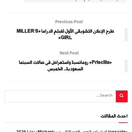
Previous Post
طرح الإعلان التشويقي الأول لفيلم الدراما «MILLER’S
GIRL»
Next Post
«Priscilla» رومانسية واستعراض في صالات السينما
السعودية.. الخميس
أحدث المقالات
«Lionsgate» تستعد لتصوير الجزء الثاني من «Michael» نهاية 2026