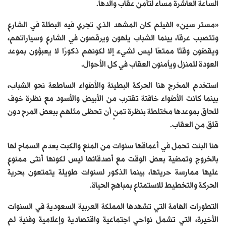
الساعة العاشرة مساء لتأمن عقاب والدها.
«مستر سين» الفيلم كان المشهد الذي تجري فيه البطلة في الشارع
وتتصبب عرقًا، بينما الشباب يلهون ويرقصون في الشارع وسياراتهم،
ويقضون وقتًا ممتعًا ليس لشيء إلا لكونهم ذكورًا لا يعبؤون بموعد
العودة للمنزل ويأمنون العقاب في كل الأحوال.
استخدم المخرج هنا الحركة البطيئة والأضواء الساطعة نحو الشباب،
بينما كانت الأضواء خافتة تقترب من الأبيض والأسود مع نظرة خوف
للحاق بموعدها مختلطة بنظرة تمنٍ أن تحظى مثلهم ببعض المرح دون
قلق من العقاب.
هنا البنت تحمل في أعماقها سنوات من المنع والكبت بعدم السماح لها
بالخروج وتمضية بعض الوقت مع أصدقائها ليس لكونها أنثى ممنوع
عليها ممارسة حريتها، بينما الذكور لسنوات طويلة يتمتعون بحرية
الحركة والتخطيط للاستمتاع بمباهج الحياة.
التطورات الهامة التي تشهدها المملكة العربية السعودية في السنوات
الأخيرة، التي تشمل نواحي اجتماعية واقتصادية وإعلامية وفنية لم