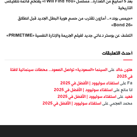
بعد 5 أسابيع من الصدارة.. مسلسل «I Will Find You» يقتحم قائمة نتفليكس
التاريخية
«جيمس بوند».. أمازون تقترب من حسم هوية البطل الجديد قبل انطلاق
«Bond 26»
الكشف عن بوستر دعائي جديد لفيلم الجريمة والإثارة النفسية «PRIMETIME»
أحدث التعليقات
هتون خالد
على
السينما «السعودية» تواصل الصعود.. محطات سينمائية لافتة
في 2025
Fa
على
استفتاء سوليوود | الأفضل في 2025
انا مانع
على
استفتاء سوليوود | الأفضل في 2025
فهيد
على
استفتاء سوليوود | الأفضل في 2025
محمد العجمي
على
استفتاء سوليوود | الأفضل في 2025