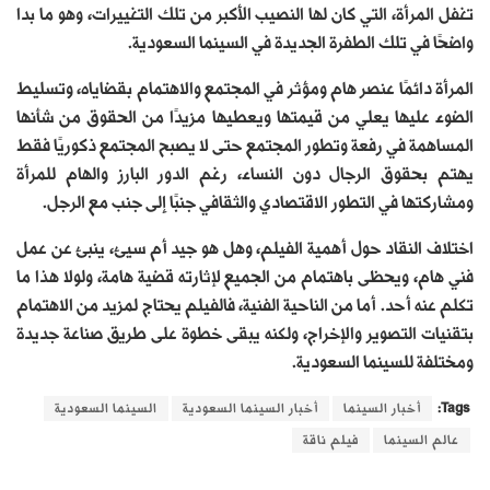
تغفل المرأة، التي كان لها النصيب الأكبر من تلك التغييرات، وهو ما بدا
واضحًا في تلك الطفرة الجديدة في السينما السعودية.
المرأة دائمًا عنصر هام ومؤثر في المجتمع والاهتمام بقضاياه، وتسليط
الضوء عليها يعلي من قيمتها ويعطيها مزيدًا من الحقوق من شأنها
المساهمة في رفعة وتطور المجتمع حتى لا يصبح المجتمع ذكوريًا فقط
يهتم بحقوق الرجال دون النساء، رغم الدور البارز والهام للمرأة
ومشاركتها في التطور الاقتصادي والثقافي جنبًا إلى جنب مع الرجل.
اختلاف النقاد حول أهمية الفيلم، وهل هو جيد أم سيئ، ينبئ عن عمل
فني هام، ويحظى باهتمام من الجميع لإثارته قضية هامة، ولولا هذا ما
تكلم عنه أحد. أما من الناحية الفنية، فالفيلم يحتاج لمزيد من الاهتمام
بتقنيات التصوير والإخراج، ولكنه يبقى خطوة على طريق صناعة جديدة
ومختلفة للسينما السعودية.
Tags:
أخبار السينما
أخبار السينما السعودية
السينما السعودية
عالم السينما
فيلم ناقة