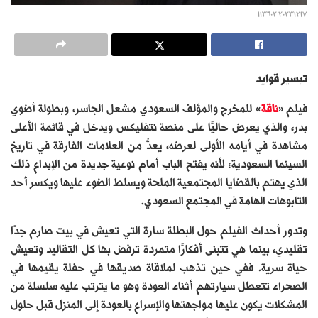
٢٠٢٣١٢١٧ ١١٣٦٠٢
تيسير قوايد
فيلم «
ناقة
» للمخرج والمؤلف السعودي مشعل الجاسر، وبطولة أضوي
بدر، والذي يعرض حاليًا على منصة نتفليكس ويدخل في قائمة الأعلى
مشاهدة في أيامه الأولى لعرضه، يعدُّ من العلامات الفارقة في تاريخ
السينما السعودية؛ لأنه يفتح الباب أمام نوعية جديدة من الإبداع ذلك
الذي يهتم بالقضايا المجتمعية الملحة ويسلط الضوء عليها ويكسر أحد
التابوهات الهامة في المجتمع السعودي.
وتدور أحداث الفيلم حول البطلة سارة التي تعيش في بيت صارم جدًا
تقليدي، بينما هي تتبنى أفكارًا متمردة ترفض بها كل التقاليد وتعيش
حياة سرية. ففي حين تذهب لملاقاة صديقها في حفلة يقيمها في
الصحراء تتعطل سيارتهم أثناء العودة وهو ما يترتب عليه سلسلة من
المشكلات يكون عليها مواجهتها والإسراع بالعودة إلى المنزل قبل حلول