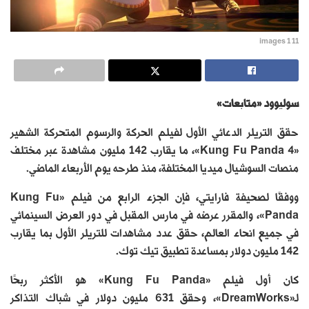
images 1 11
سوليوود «متابعات»
حقق التريلر الدعائي الأول لفيلم الحركة والرسوم المتحركة الشهير
«Kung Fu Panda 4»، ما يقارب 142 مليون مشاهدة عبر مختلف
منصات السوشيال ميديا المختلفة، منذ طرحه يوم الأربعاء الماضي.
ووفقًا لصحيفة فارايتي، فإن الجزء الرابع من فيلم «Kung Fu
Panda»، والمقرر عرضه في مارس المقبل في دور العرض السينمائي
في جميع انحاء العالم، حقق عدد مشاهدات للتريلر الأول بما يقارب
142 مليون دولار بمساعدة تطبيق تيك توك.
كان أول فيلم «Kung Fu Panda» هو الأكثر ربحًا
لـ«DreamWorks»، وحقق 631 مليون دولار في شباك التذاكر