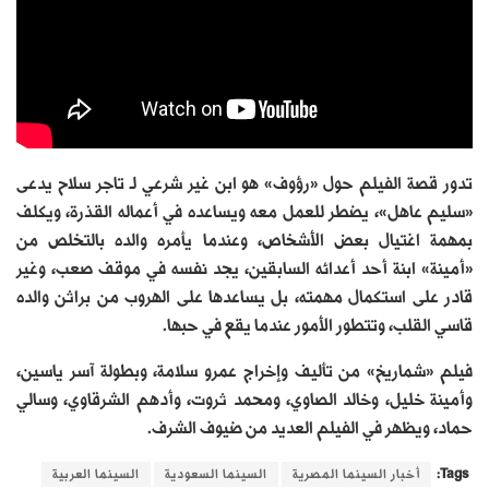
تدور قصة الفيلم حول «رؤوف» هو ابن غير شرعي لـ تاجر سلاح يدعى
«سليم عاهل»، يضطر للعمل معه ويساعده في أعماله القذرة، ويكلف
بمهمة اغتيال بعض الأشخاص، وعندما يأمره والده بالتخلص من
«أمينة» ابنة أحد أعدائه السابقين، يجد نفسه في موقف صعب، وغير
قادر على استكمال مهمته، بل يساعدها على الهروب من براثن والده
قاسي القلب، وتتطور الأمور عندما يقع في حبها.
فيلم «شماريخ» من تأليف وإخراج عمرو سلامة، وبطولة آسر ياسين،
وأمينة خليل، وخالد الصاوي، ومحمد ثروت، وأدهم الشرقاوي، وسالي
حماد، ويظهر في الفيلم العديد من ضيوف الشرف.
Tags:
أخبار السينما المصرية
السينما السعودية
السينما العربية