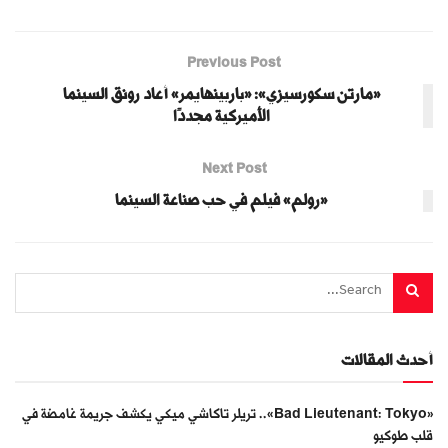
Previous Post
«مارتن سكورسيزي»: «باربينهايمر» أعاد رونق السينما
الأميركية مجددًا
Next Post
«رولم» فيلم في حب صناعة السينما
أحدث المقالات
«Bad Lieutenant: Tokyo».. تريلر تاكاشي ميكي يكشف جريمة غامضة في
قلب طوكيو