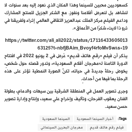
كسعوديين محبين للسينما وهذا المكان الذي نعود إليه بعد سنوات لا
لنشاهد بل لنعرض أفلامنا ونفوز. مع الشكر الجزيل للمنتج المشارك
وداعم الفيلم مركز الملك عبدالعزيز الثقافي العالمي إثراء ولفريقنا في
ثرو ذا لايت، شكرًا من الأعماق».
https://twitter.com/ali_ali2022/status/17116433605013
63125?t=nbfjBAim_Bvoyf4rfoMvSw&s=19
يذكر أن فيلم «رقم هاتف قديم» عُرض في 2 يونيو 2022 في افتتاح
الدورة الثامنة لـ«مهرجان أفلام السعودية»، وتدور قصته حول شخصٍ،
يخوض رحلةً جديدةً في حياته، لكنَّ الصورة النمطية تؤثر على هذه
الرحلة بما فيها من أحداثٍ.
وجرى تصوير العمل في المنطقة الشرقية بين سيهات والدمام، بطولة
الفنان يعقوب الفرحان، وتأليف وإخراج علي سعيد، وإنتاج وإدارة تصوير
حسن سعيد.
Tags:
أخبار السينما السعودية
السينما السعودية
فيلم رقم هاتف قديم
مهرجان البحرين السينمائي