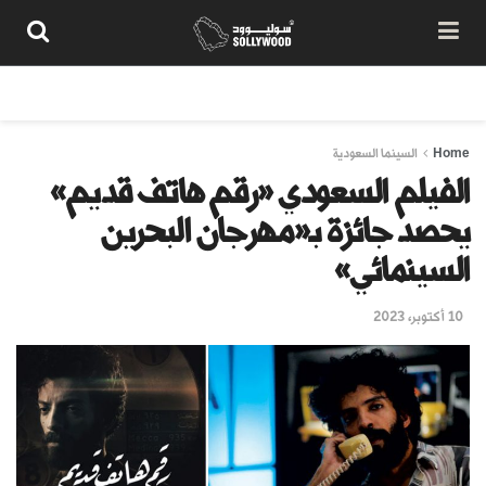
من نحن
سياسة المحتوى
شروط الاستخدام
تواصل معنا
Home
السينما السعودية
الفيلم السعودي «رقم هاتف قديم»
يحصد جائزة بـ«مهرجان البحرين
السينمائي»
10 أكتوبر، 2023