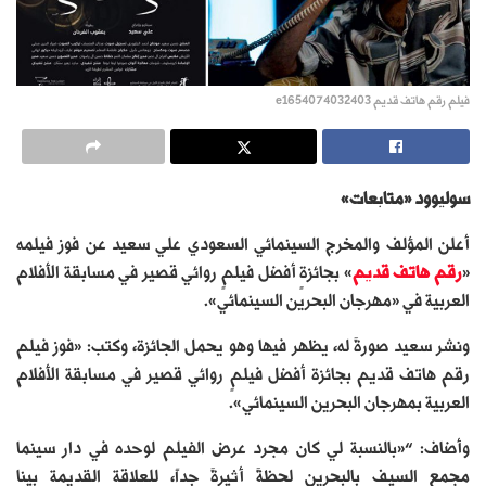
فيلم رقم هاتف قديم e1654074032403
سوليوود «متابعات»
أعلن المؤلف والمخرج السينمائي السعودي علي سعيد عن فوز فيلمه
«
رقم هاتف قديم
» بجائزةٍ أفضل فيلمٍ روائي قصير في مسابقة الأفلام
العربية في «مهرجان البحرين السينمائي».
ونشر سعيد صورةً له، يظهر فيها وهو يحمل الجائزة، وكتب: «فوز فيلم
رقم هاتف قديم بجائزة أفضل فيلمٍ روائي قصير في مسابقة الأفلام
العربية بمهرجان البحرين السينمائي».
وأضاف: “«بالنسبة لي كان مجرد عرض الفيلم لوحده في دار سينما
مجمع السيف بالبحرين لحظةً أثيرةً جداً، للعلاقة القديمة بينا