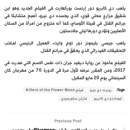
يلعب دي كابريو دور إرنست بوركهارت في الفيلم الجديد وهو ابن
شقيق مزارع محلي قوي، الذي يجسده دي نيرو، أصبح متشابكًا في
جرائم القتل في قبيلة الأوساج، كما أنه متزوج من امرأة من السكان
الأصليين وتؤدي دورها ليلي جلادستون.
يلعب جيسي بليمونز دور توم وايت، العميل الرئيسي لمكتب
التحقيقات الفيدرالي الذي يحقق في جرائم القتل.
الفيلم مأخوذ عن رواية ديفيد جران ذات نفس الاسم التي صدرت في
2017، ومن المقرر عرضه لأول مرة في الدورة 76 من مهرجان كان
السينمائي يوم 20 مايو المقبل.
Tags:
روبرت دي نيرو
فيلم Killers of the Flower Moon
ليوناردو دي كابريو
مارتن سكورسيزي
Previous Post