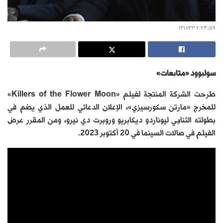
٢٠٢٣٠٥١٩ ١٣١٨٣٣
سوليوود «متابعات»
طرحت الشركة المنتجة لفيلم «Killers of the Flower Moon»
للمخرج «مارتن سكورسيزي»، الإعلان الدعائي للعمل الذي يضم في
بطولته الثناپي ليوناردو ديكابريو وروبرت دي نيرو، ومن المقرر عرض
الفيلم في صالات السينما في 20 أكتوبر 2023.