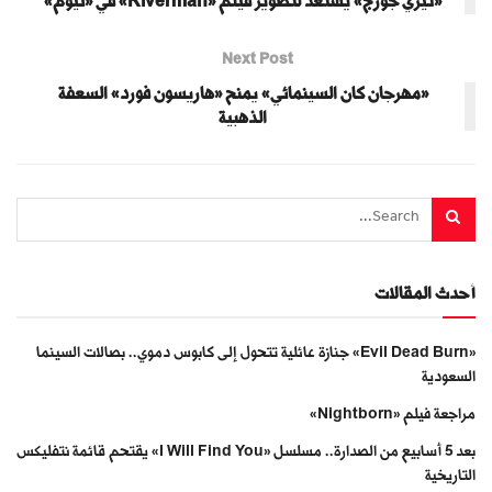
«تيري جورج» يستعد لتصوير فيلم «Riverman» في «نيوم»
Next Post
«مهرجان كان السينمائي» يمنح «هاريسون فورد» السعفة
الذهبية
أحدث المقالات
«Evil Dead Burn» جنازة عائلية تتحول إلى كابوس دموي.. بصالات السينما
السعودية
مراجعة فيلم «Nightborn»
بعد 5 أسابيع من الصدارة.. مسلسل «I Will Find You» يقتحم قائمة نتفليكس
التاريخية