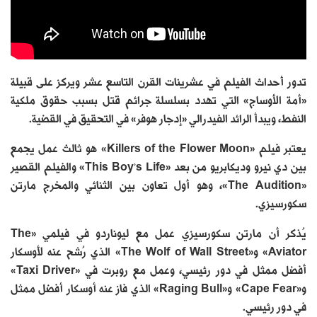
تدور أحداث الفيلم في عشرينات القرن التاسع عشر ويركز على قبيلة
«أمة الأوساج» التي تهدد بسلسلة جرائم قتل بسبب حقوق ملكية
النفط، ويبدأ الرائد الفيدرالي «إدجار هوفر» في التحقيق في القضية.
يعتبر فيلم «Killers of the Flower Moon» هو ثالث عمل يجمع
بين دي نيرو وديكابريو من بعد «This Boy’s Life» والفيلم القصير
«The Audition»، وهو أول تعاون بين الثنائي والمخرج مارتن
سكورسيزي.
يُذكر أن مارتن سكورسيزي عمل مع ليوناردو في فيلمي «The
Aviator» و«The Wolf of Wall Street» الذي رُشح عنه لأوسكار
أفضل ممثل في دور رئيسي، وعمل مع روبرت في «Taxi Driver»
و«Cape Fear» و«Raging Bull» الذي فاز عنه أوسكار أفضل ممثل
في دور رئيسي.