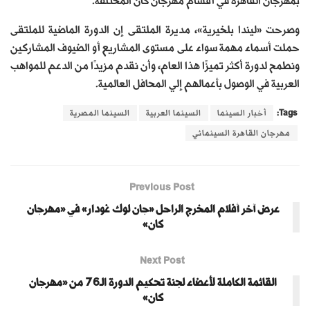
بمهرجان القاهرة في أقسام مهرجان كان المختلفة.
وصرحت «ليندا بلخيرية»، مديرة الملتقى إن الدورة الماضية للملتقى
حملت أسماء مهمة سواء على مستوى المشاريع أو الضيوف المشاركين
ونطمح لدورة أكثر تميزًا هذا العام، وأن نقدم مزيدًا من الدعم للمواهب
العربية في الوصول بأعمالهم إلي المحافل العالمية.
Tags:
أخبار السينما
السينما العربية
السينما المصرية
مهرجان القاهرة السينمائي
Previous Post
عرض آخر أفلام المخرج الراحل «جان لوك غودار» في «مهرجان
كان»
Next Post
القائمة الكاملة لأعضاء لجنة تحكيم الدورة الـ76 من «مهرجان
كان»