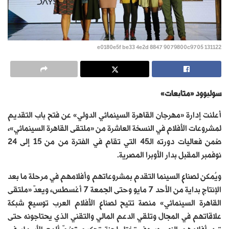
131122 e0180e5f be33 4e2d 8847 9079800c9705
سوليوود «متابعات»
أعلنت إدارة «مهرجان القاهرة السينمائي الدولي» عن فتح باب التقديم
لمشروعات الأفلام في النسخة العاشرة من «ملتقى القاهرة السينمائي»،
ضمن فعاليات دورته الـ45 التي تقام في الفترة من من 15 إلى 24
نوفمبر المقبل بدار الأوبرا المصرية.
ويُمكن لصناع السينما التقدم بمشروعاتهم وأفلامهم في مرحلة ما بعد
الإنتاج بداية من الأحد 7 مايو وحتى الجمعة 7 أغسطس، ويعدّ «ملتقى
القاهرة السينمائي» منصة تتيح لصناع الأفلام العرب توسيع شبكة
علاقاتهم في المجال وتلقي الدعم المالي والتقني الذي يحتاجونه حتى