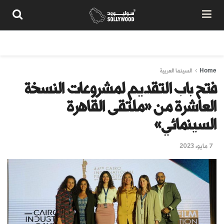
من نحن
سياسة المحتوى
شروط الاستخدام
تواصل معنا
Home
السينما العربية
فتح باب التقديم لمشروعات النسخة
العاشرة من «ملتقى القاهرة
السينمائي»
7 مايو، 2023