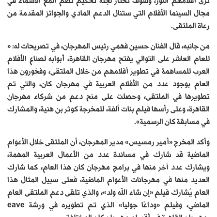
ترى أفلامهم النور، وسوف تختار لجنة تحكيم تَضمّ ألمع الأسماء في
مجال السينما الأفلام التي ستنال الدعم المادي والجوائز المقدمة من
رعاة الملتقى.
من جانبه، قال الفنان حسين فهمي رئيس المهرجان، في تصريحات له: «
للعام العاشر على التوالي يفتح مهرجان القاهرة، أبوابه لصناع الأفلام
العرب للمساهمة في تطوير أفلامهم من خلال الملتقى، وفخورون هذا
العام بوجود عدد من الأفلام العربية في مهرجان كان، والتي تم
تطويرها في الملتقى، وحصلت على منح دعم من شركاء مهرجان
القاهرة، وعلى رأسها فيلم بنات ألفة، للمخرجة كوثر بن هنية، والمشارك
في مسابقة كان الرسمية».
وأكد المخرج «أمير رمسيس» مدير المهرجان، أن الملتقى خلال الأعوام
الماضية قد شارك في مساندة عدد من الأعمال العربية المهمة،
ويشارك عدد آخر منها في برامج مهرجان كان هذا العام، كما شارك
العديد منها في مهرجانات الأعوام الماضية، فعلى سبيل المثال هذا
العام يُشارك فيلم «إن شاء الله ولد»، والذي تلقى دعم الملتقى العام
الماضي، وفيلم «وداعًا جوليا» الذي تم تطويره في ورشة eave