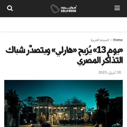
من نحن
سياسة المحتوى
شروط الاستخدام
تواصل معنا
Home
السينما العربية
«يوم 13» يُزيح «هارلي» ويتصدَّر شباك
التذاكر المصري
30 أبريل، 2023