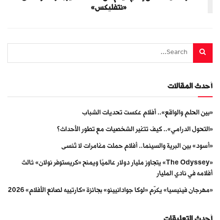
«نتفليكس»
أحدث المقالات
«بين الحلم والواقع».. أفلام عكست تحديات الشباب
«التحول الدرامي».. كيف تتغير الشخصيات مع تطور الأحداث؟
«أسود» بين البرية والسينما.. أفلام حملت مغامرات لا تُنسى
«The Odyssey» يتجاوز مليار دولار عالميًا ويمنح «كريستوفر نولان» ثالث
أفلامه في نادي المليار
«مهرجان فينيسيا» يكرّم «لوكا جوادانيينو» بجائزة «كارتييه لصانع الأفلام» 2026
أحدث التعليقات