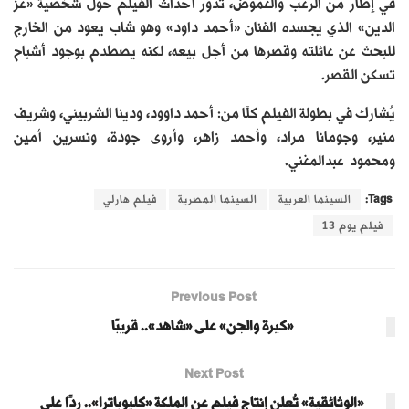
في إطار من الرعب والغموض، تدور أحداث الفيلم حول شخصية «عز
الدين» الذي يجسده الفنان «أحمد داود» وهو شاب يعود من الخارج
للبحث عن عائلته وقصرها من أجل بيعه، لكنه يصطدم بوجود أشباح
تسكن القصر.
يُشارك في بطولة الفيلم كلًا من: أحمد داوود، ودينا الشربيني، وشريف
منير، وجومانا مراد، وأحمد زاهر، وأروى جودة، ونسرين أمين
ومحمود عبدالمغني.
Tags:
السينما العربية
السينما المصرية
فيلم هارلي
فيلم يوم 13
Previous Post
«كيرة والجن» على «شاهد».. قريبًا
Next Post
«الوثائقية» تُعلن إنتاج فيلم عن الملكة «كليوباترا».. ردًا على