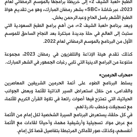
الطبخ «لعبة الشيف 2» إلى خريطة برامجها بالموسم الرمضاني لعام
2023، عبر شاشة «SBC» بشهر رمضان المبارك، وهو من تقديم هواة
الطبخ الأشهر باسل الحاج وعبدالرحمن بخش.
ويعد برنامج «لعبة الشيف 2»، من أهم برامج الطبخ السعودية التي
ستبث إلى العالم في حلة جديدة مبتكرة بعد النجاح الساحق للموسم
الأول من البرنامج بالموسم الرمضاني لعام 2022.
كذلك تقدم هيئة الإذاعة والتلفزيون في رمضان 2023، مجموعة
متنوعة من البرامج الدينية التي تلبي رغبات الجمهور في الشهر المبارك.
«محراب الحرمين»
يسلط البرنامج الضوء على أئمة الحرمين الشريفين المعاصرين
والقدامى، من خلال استعراض السير الذاتية للأئمة وبعض الجوانب
الحياتية، التي تمتزج فيها أصوات رائعة في تلاوة القرآن الكريم للأئمة،
مع تسجيلات وخطب نادرة لهم.
في كل حلقة، يستعرض البرنامج السيرة الشخصية لكل إمام من الأئمة
مع عرض مواد تسجيلية وأرشيفية مهمة، وأحيانًا لقاءات مع الأئمة
أنفسهم، وكذلك صور للأماكن المرتبطة بتفاصيل قصة كل إمام.