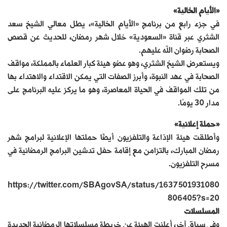
«الأيام الخالية»
في جزء رابع من برنامج «الأيام الخالية»، يطل معالي الشيخ سعد
الشثري عبر قناة «السعودية» خلال شهر رمضان، للحديث عن قصص
الصحابة رضوان الله عليهم.
ويستعرض الشيخ الشثري، وهو عضو هيئة كبار العلماء بالمملكة، مواقف
الصحابة في عهد النبوة، وأبرز الصفات التي يمكن الاقتداء والاهتداء بها
من تلك المواقف في الحياة المعاصرة، وهو ما يركز عليه البرنامج على
مدار 30 يومًا.
«حملة إعلانية»
وأطلقت هيئة الإذاعة والتلفزيون أيضًا حملتها الإعلانية لبرامج شهر
رمضان المبارك، بالتزامن مع إقامة حفل تدشين البرامج الرمضانية في
مسرح التلفزيون.
https://twitter.com/SBAgovSA/status/1637501931080
806405?s=20
المسلسلات
وفي سياق آخر، أعلنت الهيئة عن خريطة مسلسلاتها الرمضانية الجديدة