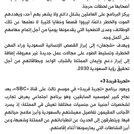
أصحابها من لحظات حرجة.
يركز البرنامج على العاملين بشكل دائم ولا يشعر بهم أحد، ويهددهم
الموت والخطر دائمًا، ليرووا قصصًا وخفايا كثيرة لا نعلمها عن تلك
الوظائف، ومدى التضحية التي يقدمونها يوميًا من أجل إتمام مهامهم
على أكمل وجه.
ويهدف «شجعان» إلى إبراز القصص الإنسانية السعودية وراء المهن
الخطرة، وتسليط الضوء على مجالات عمل جديدة غير معروفة، إضافة
إلى إبراز دعم وإيمان المملكة بالشباب الواعد وبطاقاتهم من أجل
تحقيق رؤية السعودية 2030.
«تجربة فريدة 3»
ويعود برنامج «تجربة فريدة» في موسم ثالث على قناة «SBC»، بعد
نجاح كبير لموسميه السابقين، وهو برنامج اجتماعي يعرض تجارب
لشخصيات أجنبية من جنسيات مختلفة تعيش في المملكة؛ إذ يسرد
الأجانب المقيمون تفاصيل معيشتهم بالسعودية وأبرز ملامح حياتهم
فيها. ويتطرقون إلى الحديث عن انطباعاتهم عن المملكة وشعبها، وعن
أبرز النشاطات التي يمارسونها أثناء إقامتهم.