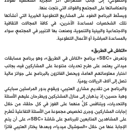
والتطوعي، إلى جانب استعراض أثر التجربة الشخصية لهؤلاء
وانعكاساتها على المجتمع والفوائد التي نتجت عنها.
ويسلِّط البرنامج الضوء على المشاريع التطوعية الخيرية التي أنشأتها
تلك الشخصيات لمساعدة الآخرين، في كافة المجالات الثقافية
والاجتماعية والبيئية والتنموية، وصنعت بها التغيير في المجتمع، سواء
بالمساعدة المباشرة أو الأعمال التطوعية.
«الكاش في الطريق»
وتعرض «SBC» برنامج «الكاش في الطريق»، وهو برنامج مسابقات
ميداني يعتمد على طرح تحديات متنوعة على المشاركين فيه، بجانب
اختبار معلوماتهم العامة، ويحصل الفائزون بالبرنامج على جوائز مالية
تصل إلى آلاف الريالات يوميًا.
والبرنامج من تقديم مشاري العتيبي، ويقوم بدور المراسلين سبايكي
وهبة حسين؛ إذ يذهبان إلى منازل المشتركين ويطرحان عليهم الأسئلة
والتحديات، ويتنافس كلٌّ منهما على الفوز في كل حلقة، من خلال
إجابات المشاركين. وجرى تخصيص مجموعة من الأسئلة التفاعلية تُطرح
على المشاهدين المتابعين للبرنامج على شاشة «SBC»، على أن يتم
الإجابة عنها من خلال «السوشيال ميديا»، وبعدها يختار العتيبي فائزًا