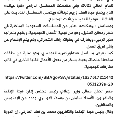
للعام الحالي 2023، وفي مقدمتها المسلسل الدرامي «قرة عينك»
الذي يجمع حياة الفهد وريم عبدالله، ويلامس المسلسل الذي يبث على
القناة السعودية العديد من فئات المجتمع.
ومسلسل «برودكات» يعتبر من المسلسلات السعودية المنتظرة في
شهر رمضان المقبل، وهو من نوعية الأعمال الكوميدية، ويقوم بإخراجه
منير الزعبي، ويشارك في بطولته راشد الشمراني، ولم يتم الإفصاح عن
باقي فريق العمل.
كما يعرض مسلسل «نتفلوركس» الكوميدي، وهو عبارة عن حلقات
منفصلة متصلة، بحيث يسخر من بعض الأعمال الفنية الأخرى في قالب
مفارقات كوميدية.
https://twitter.com/SBAgovSA/status/1637517211442
053123?s=20
حضر الحفل معالي وزير الإعلام، رئيس مجلس إدارة هيئة الإذاعة
والتلفزيون، الأستاذ سلمان بن يوسف الدوسري، وعدد من الإعلاميين
والمثقفين.
وقال رئيس هيئة الإذاعة والتلفزيون محمد بن فهد الحارثي، إن الدورة