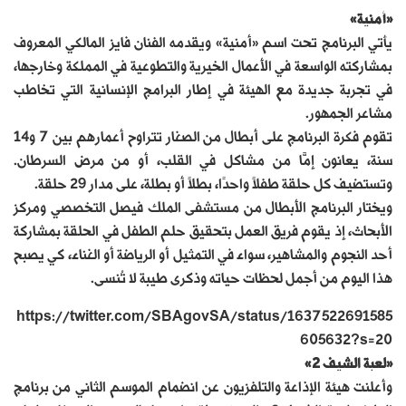
«أمنية»
يأتي البرنامج تحت اسم «أمنية» ويقدمه الفنان فايز المالكي المعروف
بمشاركته الواسعة في الأعمال الخيرية والتطوعية في المملكة وخارجها،
في تجربة جديدة مع الهيئة في إطار البرامج الإنسانية التي تخاطب
مشاعر الجمهور.
تقوم فكرة البرنامج على أبطال من الصغار تتراوح أعمارهم بين 7 و14
سنة، يعانون إمَّا من مشاكل في القلب، أو من مرض السرطان.
وتستضيف كل حلقة طفلاً واحدًا، بطلاً أو بطلة، على مدار 29 حلقة.
ويختار البرنامج الأبطال من مستشفى الملك فيصل التخصصي ومركز
الأبحاث، إذ يقوم فريق العمل بتحقيق حلم الطفل في الحلقة بمشاركة
أحد النجوم والمشاهير، سواء في التمثيل أو الرياضة أو الغناء، كي يصبح
هذا اليوم من أجمل لحظات حياته وذكرى طيبة لا تُنسى.
https://twitter.com/SBAgovSA/status/1637522691585
605632?s=20
«لعبة الشيف 2»
وأعلنت هيئة الإذاعة والتلفزيون عن انضمام الموسم الثاني من برنامج