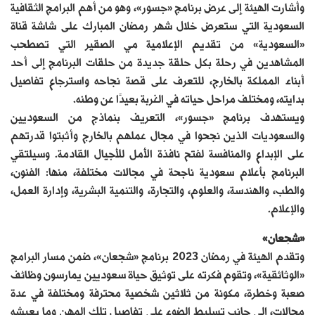
وأشارت الهيئة إلى عرض برنامج «جسور»، وهو من أهم البرامج الثقافية
السعودية التي ستعرض خلال شهر رمضان المبارك على شاشة قناة
«السعودية» من تقديم الإعلامية مي الصقير التي تصطحب
المشاهدين في رحلة بكل حلقة جديدة من حلقات البرنامج إلى أحد
أبناء المملكة بالخارج، للتعرف على قصة نجاحه واسترجاع تفاصيل
بدايته، ومختلف مراحل حياته في الغربة بعيدًا عن وطنه.
ويستهدف برنامج «جسور»، التعريف بنماذج من السعوديين
والسعوديات الذين نجحوا في مجال عملهم بالخارج وأثبتوا قدرتهم
على الإبداع والمنافسة لفتح نافذة الأمل للأجيال القادمة. وسيلتقي
البرنامج بأعلام سعودية ناجحة في مجالات مختلفة، منها: الفنون،
والطب، والهندسة، والعلوم، والتجارة، والتنمية البشرية، وإدارة العمل،
والإعلام.
«شجعان»
وتقدم الهيئة في رمضان 2023 برنامج «شجعان»، ضمن مسار البرامج
«الوثائقية»، وتقوم فكرته على توثيق حياة سعوديين يمارسون وظائف
صعبة وخطرة، مكونة من ثلاثين شخصية محترفة ومختلفة في عدة
مجالات، إلى جانب تسليط الضوء على تفاصيل تلك المهن وما يعيشه