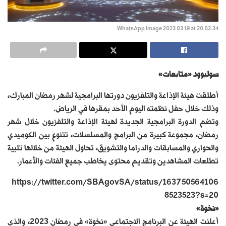
WhatsApp Image 2023 03 19 at 20.52.34
سوليوود «متابعات»
أطلقت هيئة الإذاعة والتلفزيون دورتها البرامجية لشهر رمضان المبارك،
وذلك خلال حفل نظمته اليوم الأحد بمقرها في الرياض.
وتضم الدورة البرامجية الجديدة لهيئة الإذاعة والتلفزيون خلال شهر
رمضان، مجموعة كبيرة من البرامج والمسلسلات، تتنوع بين الكوميدي
والحواري والمسابقات والدراما والتشويق، تحاول الهيئة من خلالها تلبية
تطلعات المشاهدين وتقديم محتوى يخاطب جميع الفئات والأعمار.
https://twitter.com/SBAgovSA/status/163750564106
8523523?s=20
«نخوة»
أعلنت الهيئة عن البرنامج الاجتماعي «نخوة» في رمضان 2023، والذي