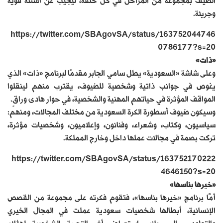
الضيف بمجموعة من المراحل في كل حلقة، ليجيب عن أسئلة قوية
وجريئة.
https://twitter.com/SBAgovSA/status/163752044746
0786177?s=20
«ذات»
وعلى شاشة «السعودية» يطل سامي الجابر مقدمًا لبرنامج «ذات» الذي
يغوص في جوانب ذاتية وشخصية للضيوف، يقترب منهم لينقلوا
المواقف المؤثرة في حياتهم المهنية والشخصية، في حوار هادئ وراقٍ.
وسيكون ضيوف أسطورة الكرة السعودية من مختلف المجالات، ومنهم:
سياسيون، وكتاب، وشعراء، وفنانون، وإعلاميون، وشخصيات مؤثرة،
تركت بصمة في مجالات عملها داخل وخارج المملكة.
https://twitter.com/SBAgovSA/status/163752170222
4646150?s=20
«خيرها بناسها»
أمَّا برنامج «خيرها بناسها»، فتقوم فكرته على مجموعة من القصص
الإنسانية، أبطالها شخصيات سعودية عملت في المجال الخيري