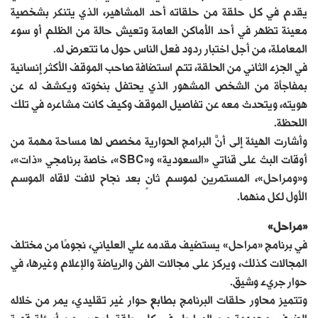
يقدم في كل حلقة من حلقاته أحد المشاهير، الذي يتنكر بشخصية
معينة تظهر في أحد الأماكن العامة وتعيش حالة من الظلم أو سوء
المعاملة، من أجل اختبار ردود فعل الناس حول ما تتعرض له.
في الجزء الثاني من الحلقة، تتم استضافة صاحب الموقف الأكثر إنسانية
بمفاجأة من الشخص المشهور الذي يحتفل بنخوته ويكشف له عن
هويته، ويتحدث معه عن تفاصيل الموقف وكيف كانت مشاعره في تلك
اللحظة.
وأشارت الهيئة إلى أنَّ البرامج الحوارية مخصص لها مساحة مهمة من
أوقات البث على قناتي «السعودية» و«SBC»، خاصة برنامجي «ذات»،
و«ومراحل»، المستمرين لموسم ثانٍ بعد نجاح لافت لاقاه الموسم
الأول لكل منهما.
«مراحل»
في برنامج «مراحل» يستضيف مقدمه علي العلياني، نجومًا من مختلف
المجالات كذلك، ويركز على مجالات الفن والرياضة والإعلام وغيرها، في
حوار جريء وشيق.
وتتميز محاور حلقات البرنامج بطابع حوار غير تقليدي، يمر من خلاله