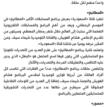
واحدًا منهم لكل حلقة.
«المطانيخ»
تنفرد قناة «السعودية» بعرض برنامج المسابقات الأكبر «المطانيخ» في
الموسم الرمضاني، ويعد من أهم البرامج والمسابقات التلفزيونية
الضخمة التي ستبث إلى العالم خلال شهر رمضان المعظم. وسيكون من
تقديم الإعلامي هشام الهويش، والفنانة الكوميدية شيماء سيف. ومن
المقرر عرضه يوميًا عبر شاشة قناة «السعودية».
وتعتمد فكرة برنامج «المطانيخ» على طرح العديد من التحديات تلفونيًا
مع المتسابقين، التي يكون فيها اسم المتصل هو «البطل» الذي يدور
عليه التنافس، والتعليقات المرحة، والتحديات، والألغاز.
وتتضمن حلقات برنامج «المطانيخ» عددًا من الفقرات التي تناسب كل
أفراد العائلة، من أبرزها فوازير كوميدية لمقدمي البرنامج هشام
الهويش والنجمة شيماء سيف، إضافة إلى العديد من اللوحات التفاعلية
المشوقة التي سيطرح من خلالها عدد من التحديات التشويقية
للمتسابقين المتصلين بالبرنامج.
«جسور»