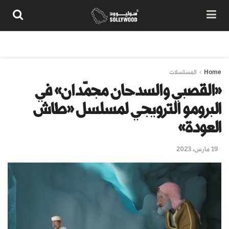
من نحن
سياسة المحتوى
شروط الاستخدام
تواصل معنا
Home
المسلسلات
«القصبي والسدحان مجمّدان» في
البرومو الترويجي لمسلسل «طاش
العودة»
19 مارس، 2023