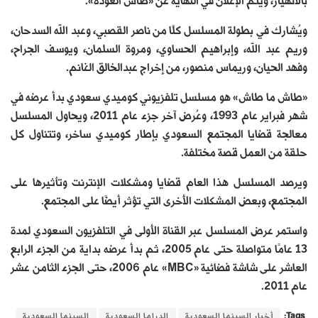
بالانهيار، ويتم الإعلان في النهاية عن «طاش العودة».
ويُشارك في بطولة المسلسل كلًا من ناصر القصبي، وعبد الله السدحان،
وريم عبد الله، وإبراهيم الحساوي، ومروة السلمان، ويوسف الجراح،
وفهد الحيان، وريماس منصور، من إخراج عبدالخالق الغانم.
«طاش ما طاش» هو مسلسل تلفزيوني كوميدي سعودي بدأ عرضه في
شهر فبراير عام 1993، وعُرض آخر جزء عام 2011، ويحاول المسلسل
معالجة قضايا المجتمع السعودي بإطار كوميدي ساخر، وتتناول كل
حلقة من العمل قصة مختلفة.
ويرصد المسلسل هذا العام قضايا ومشكلات الإنترنت وتأثيرها على
المجتمع، وبعض المشكلات الأخرى التي تؤثر أيضًا على المجتمع.
واستمر عرض المسلسل عبر القناة الأولى في التلفزيون السعودي لمدة
13 عامًا متواصلة حتى عام 2005، ثم بدأ عرضه بداية من الجزء الرابع
العاشر على شاشة فضائية «MBC» عام 2006، حتى الجزء الثامن عشر
عام 2011.
Tags:
أخبار السينما السعودية
الدراما السعودية
السينما السعودية