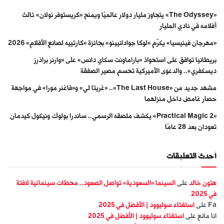
«The Odyssey» يتجاوز مليار دولار عالميًا ويمنح «كريستوفر نولان» ثالث
أفلامه في نادي المليار
«مهرجان فينيسيا» يكرّم «لوكا جوادانيينو» بجائزة «كارتييه لصانع الأفلام» 2026
بريطانيا توافق على استحواذ «باراماونت سكاي دانس» على «وارنر براذرز
ديسكفري».. والدعوى الأميركية تحسم مصير الصفقة
مشهد جديد من «The Last House».. «غريتا لي» و«فاغنر مورا» في مواجهة
حصار غامض داخل منزلهما
«Practical Magic 2» يكشف ملصقه الرسمي.. ساندرا بولوك ونيكول كيدمان
تعودان بعد 28 عامًا
أحدث التعليقات
هتون خالد
على
السينما «السعودية» تواصل الصعود.. محطات سينمائية لافتة
في 2025
Fa
على
استفتاء سوليوود | الأفضل في 2025
انا مانع
على
استفتاء سوليوود | الأفضل في 2025