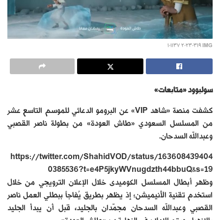
IMG ٢٠٢٣٠٣١٩ ١٠١١٣٧
سوليوود «متابعات»
كشفت منصة «شاهد VIP» عن البرومو الدعائي للموسم التاسع عشر
من المسلسل السعودي «طاش العودة» من بطولة ناصر القصبي
وعبدالله السدحان.
https://twitter.com/ShahidVOD/status/163608439404
0385536?t=e4P5jkyWVnugdzth44bbuQ&s=19
وظهر أبطال المسلسل الكوميدى خلال الإعلان الترويجي من خلال
استخدم تقنية الأنيميشن؛ إذ يظهر بطريق يُفاجأ ببطلي العمل ناصر
القصبي وعبدالله السدحان مجمّدان بالجليد، قبل أن يبدأ الجليد