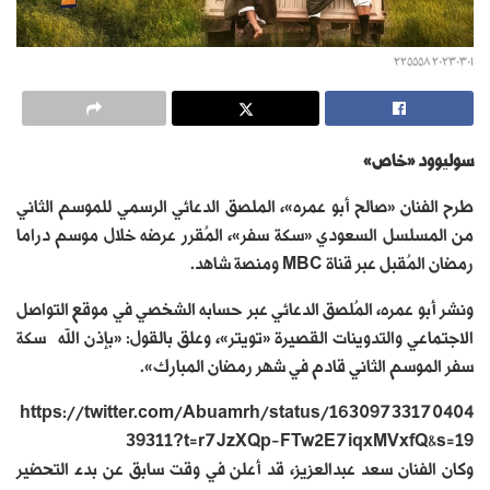
٢٠٢٣٠٣٠١ ٢٢٥٥٥٨
سوليوود «خاص»
طرح الفنان «صالح أبو عمره»، الملصق الدعائي الرسمي للموسم الثاني
من المسلسل السعودي «سكة سفر»، المُقرر عرضه خلال موسم دراما
رمضان المُقبل عبر قناة MBC ومنصة شاهد.
ونشر أبو عمره، المُلصق الدعائي عبر حسابه الشخصي في موقع التواصل
الاجتماعي والتدوينات القصيرة «تويتر»، وعلق بالقول: «بإذن الله ‎سكة
سفر الموسم الثاني قادم في شهر رمضان المبارك».
https://twitter.com/Abuamrh/status/16309733170404
39311?t=r7JzXQp-FTw2E7iqxMVxfQ&s=19
وكان الفنان سعد عبدالعزيز، قد أعلن في وقت سابق عن بدء التحضير