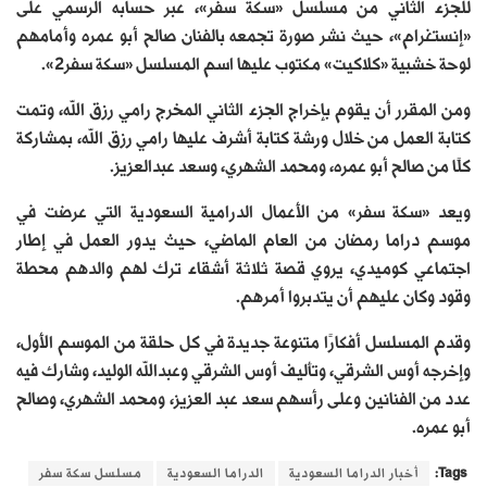
للجزء الثاني من مسلسل «سكة سفر»، عبر حسابه الرسمي على
«إنستغرام»، حيث نشر صورة تجمعه بالفنان صالح أبو عمره وأمامهم
لوحة خشبية «كلاكيت» مكتوب عليها اسم المسلسل «سكة سفر2».
ومن المقرر أن يقوم بإخراج الجزء الثاني المخرج رامي رزق الله، وتمت
كتابة العمل من خلال ورشة كتابة أشرف عليها رامي رزق الله، بمشاركة
كلًا من صالح أبو عمره، ومحمد الشهري، وسعد عبدالعزيز.
ويعد «سكة سفر» من الأعمال الدرامية السعودية التي عرضت في
موسم دراما رمضان من العام الماضي، حيث يدور العمل في إطار
اجتماعي كوميدي، يروي قصة ثلاثة أشقاء ترك لهم والدهم محطة
وقود وكان عليهم أن يتدبروا أمرهم.
وقدم المسلسل أفكارًا متنوعة جديدة في كل حلقة من الموسم الأول،
وإخرجه أوس الشرقي، وتأليف أوس الشرقي وعبدالله الوليد، وشارك فيه
عدد من الفنانين وعلى رأسهم سعد عبد العزيز، ومحمد الشهري، وصالح
أبو عمره.
Tags:
أخبار الدراما السعودية
الدراما السعودية
مسلسل سكة سفر