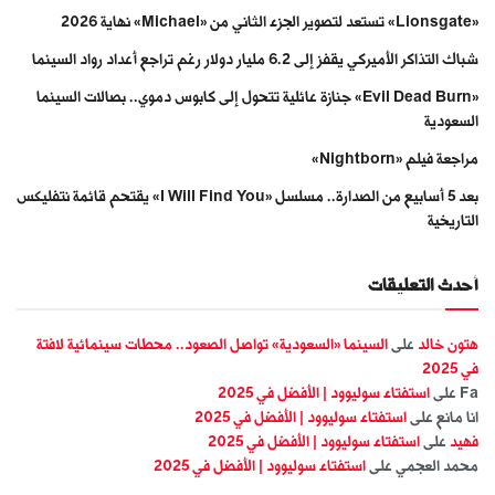
«Lionsgate» تستعد لتصوير الجزء الثاني من «Michael» نهاية 2026
شباك التذاكر الأميركي يقفز إلى 6.2 مليار دولار رغم تراجع أعداد رواد السينما
«Evil Dead Burn» جنازة عائلية تتحول إلى كابوس دموي.. بصالات السينما
السعودية
مراجعة فيلم «Nightborn»
بعد 5 أسابيع من الصدارة.. مسلسل «I Will Find You» يقتحم قائمة نتفليكس
التاريخية
أحدث التعليقات
هتون خالد
على
السينما «السعودية» تواصل الصعود.. محطات سينمائية لافتة
في 2025
Fa
على
استفتاء سوليوود | الأفضل في 2025
انا مانع
على
استفتاء سوليوود | الأفضل في 2025
فهيد
على
استفتاء سوليوود | الأفضل في 2025
محمد العجمي
على
استفتاء سوليوود | الأفضل في 2025