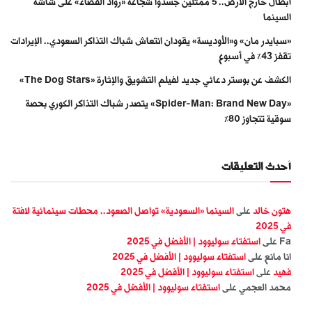
أبطال خارج الأرض.. 5 ممثلين جسّدوا شجاعة «رواد الفضاء» على شاشة
السينما
«سبايدر مان» و«الأوديسة» يقودان انتعاش شباك التذاكر السعودي.. الإيرادات
تقفز 43% في أسبوع
الكشف عن بوستر دعائي جديد لفيلم التشويق والإثارة «The Dog Stars»
«Spider-Man: Brand New Day» يتصدر شباك التذاكر الكوري بحصة
سوقية تتجاوز 80%
أحدث التعليقات
هتون خالد
على
السينما «السعودية» تواصل الصعود.. محطات سينمائية لافتة
في 2025
Fa
على
استفتاء سوليوود | الأفضل في 2025
انا مانع
على
استفتاء سوليوود | الأفضل في 2025
فهيد
على
استفتاء سوليوود | الأفضل في 2025
محمد العجمي
على
استفتاء سوليوود | الأفضل في 2025