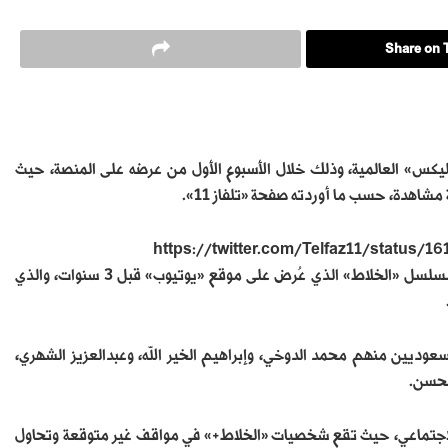
Share on T
ة التوب 10 عالميًا، على منصة «نتفليكس» العالمية، وذلك خلال الأسبوع الأول من عرضه على المنصة، حيث
https://twitter.com/Telfaz11/statu
ويعد «الخلاط+» أول فيلم سعودي تنتجه «نتفليكس»، وهو مأخوذ عن مسلسل «الخلاط» الذي عُرض على موقع «يوتيوب» قبل 3 سنوات، والذي
عوديين منهم محمد الدوخي، وإبراهيم الخير الله، وعبدالعزيز الشهري،
لحسن.
لاجتماعي، حيث تقع شخصيات «الخلاط+» في مواقف غير متوقعة وتحاول