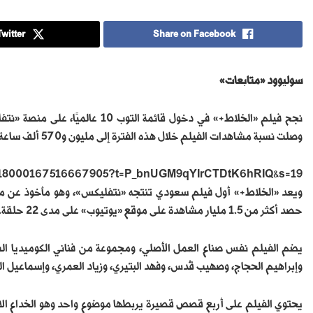
witter
Share on Facebook
سوليوود «متابعات»
نجح فيلم ‎«الخلاط+» في دخول قائم
وصلت نسبة مشاهدات الفيلم خلال هذه الفترة إلى مليون و570 ألف ساعة مشاهدة، حسب ما أوردته صفحة «تلفاز 11».
s/1618000167516667905?t=P_bnUGM9qYIrCTDtK6hRIQ&s=19
حصد أكثر من 1.5 مليار مشاهدة على موقع «يوتيوب» على مدى 22 حلقة.
يضم الفيلم نفس صناع العمل الأصلي، ومجموعة من فناني الكوميديا الس
وإبراهيم الحجاج، وصهيب قُدس، وفهد البتيري، وزياد العمري، وإسماعيل ا
يحتوي الفيلم على أربع قصص قصيرة يربطها موضوع واحد وهو الخداع ا