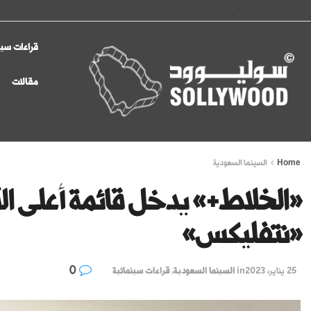
الرئيسية
سوليوود في الإعلام
سياسة الخصوصية
اتصل بنا
قراءات سين
مقالات
Home
السينما السعودية
«الخلاط+» يدخل قائمة أعلى ا
«نتفليكس»
0
25 يناير، 2023
in
السينما السعودية
,
قراءات سينمائية