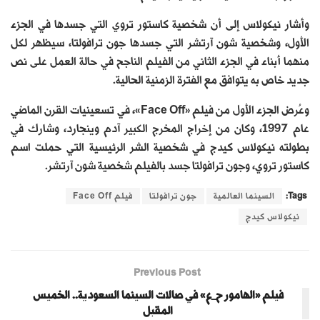
وأشار نيكولاس إلى أن شخصية كاستور تروي التي جسدها في الجزء
الأول، وشخصية شون آرتشر التي جسدها جون ترافولتا، سيظهر لكل
منهما أبناء في الجزء الثاني من الفيلم الناجح في حالة العمل على نص
جديد خاص به يتوافق مع الفترة الزمنية الحالية.
وعُرض الجزء الأول من فيلم «Face Off»، في تسعينيات القرن الماضي
عام 1997، وكان من إخراج المخرج الكبير آدم وينجارد، وشارك في
بطولته نيكولاس كيدج في شخصية الشر الرئيسية التي حملت اسم
كاستور تروي، وجون ترافولتا جسد بالفيلم شخصية شون آرتشر.
Tags:
السينما العالمية
جون ترافولتا
فيلم Face Off
نيكولاس كيدج
Previous Post
فيلم «الهامور ح_ع» في صالات السينما السعودية.. الخميس
المقبل