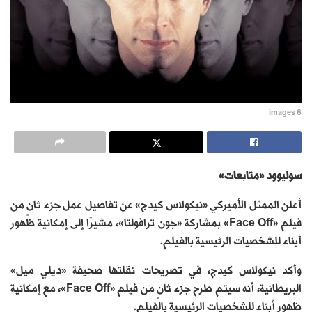
images 6
سوليوود «متابعات»
أعلن الممثل الأميركي «نيكولاس كيدج» عن تفاصيل عمل جزء ثانٍ من
فيلم «Face Off» بمشاركة «جون ترافولتا»، مشيرًا إلى إمكانية ظهور
أبناء للشخصيات الرئيسية بالفيلم.
وأكد نيكولاس كيدج، في تصريحات نقلتها صحيفة «ديلي ميل»
البريطانية، أنه سيتم طرح جزء ثانٍ من فيلم «Face Off»، مع إمكانية
ظهور أبناء للشخصيات الرئيسية بالفيلم.