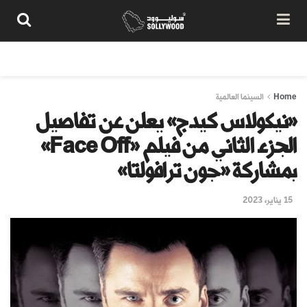
من نحن
سياسة المحتوى
شروط الاستخدام
تواصل معنا
Home
السينما العالمية
«نيكولاس كيدج» يعلن عن تفاصيل
الجزء الثاني من فيلم «Face Off»
بمشاركة «جون ترافولتا»
15 يناير، 2023