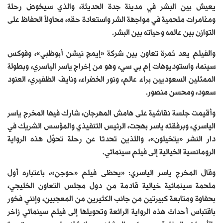
يعيش بين البشر في مدينة جدة الحديثة، والذي سيخوض رحلة
ومغامرات ملحمية في مواجهة الشر واستعادة حقه، محاولاً الحفاظ على
التوازن بين عالمه وحياته بين البشر.
والفيلم يعد ثمرة تعاون بين شركة «إيمج نيشن أبوظبي»، وفوكس
سينما، واستوديوهات إم بي سي، وهو من إخراج ياسر الياسري، وبطولة
الممثلين السعوديين براء عالم، ونور الخضراء، ونايف الظفيري، العنود
سعود، ومحسن منصور.
وأقيمت جلسة نقاشية على هامش المهرجان، شارك فيها المخرج ياسر
الياسري، وبرفقته ياسر بهجت، الرئيس التنفيذي والمؤسس الشريك في
دار النشر «يتخيلون»، واللذين تحدثا عن رحلة تحوّل هذه الرواية
الرومانسية الخيالية إلى فيلم سينمائي.
وقال المخرج ياسر الياسري: «يحظى فيلم «حوجن»، باعتباره أول
ملحمة سينمائية خيالية قادمة من دول مجلس التعاون الخليجي،
بحفاوة ومتابعة كبيرتين من جانب الكثيرين من المعجبين، وإنني فخور
باقتباس أحداث هذه الرواية الرائعة وتحويلها إلى فيلم سينمائي زاخر