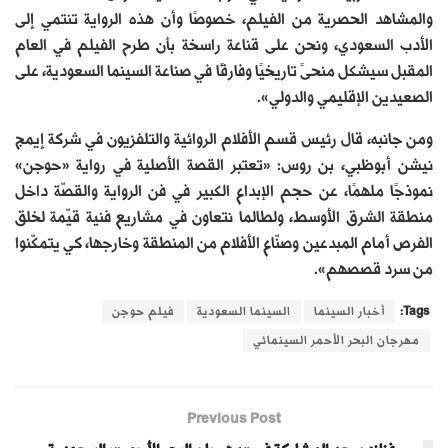
والمشاهد الحصرية من الفيلم، خصوصًا وأن هذه الرواية تنتمي إلى
الأدب السعودي، ونحن على قناعة راسخة بأن طرح الفيلم في العام
المقبل سيشكل منحىً تاريخيًا وفارقًا في صناعة السينما السعودية، على
الصعيدين الإقليمي والدولي».
ومن جانبه، قال رئيس قسم الأفلام الروائية والتلفزيون في شركة إيمج
نيشن أبوظبي، بن روس: «تعتبر القصة الأصلية في رواية «حوجن»
نموذجًا ملهمًا، عن حجم الإبداع الكبير في فن الرواية والقصّة داخل
منطقة الشرق الأوسط، ولطالما نتعاون في مشاريع فنية قيّمة لخلق
الفرص أمام المبدعين وصنّاع الأفلام من المنطقة وخارجها، كي يتمكّنوا
من سرد قصصهم».
Tags:
أخبار السينما
السينما السعودية
فيلم حوجن
مهرجان البحر الأحمر السينمائي
Previous Post