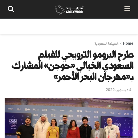
من نحن
سياسة المحتوى
شروط الاستخدام
تواصل معنا
Home
السينما السعودية
طرح البرومو الترويجي للفيلم
السعودي الخيالي «حوجن» المشارك
بـ«مهرجان البحر الأحمر»
4 ديسمبر، 2022