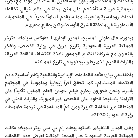
بالأحداث والمفاجآت، وسيكون المشاهدين بلا شك على موعد مع تجربة
سينمائية فريدة ستأخذهم على متن رحلة في عالم خيالي تخالطه
أحداث رومانسية وشعبية، مما سيقدم أسلوبًا جديدًا في الملحميات
الأسطورية في منطقة الشرق الأوسط، ولكن بطابع عصري».
وبدوره، قال طوني المسيح، المدير الإداري لـ «فوكس سينما»: «تزخر
المملكة العربية السعودية بتاريخ عريق في رواية القصص، ونفخر
بالتعاون مع شركائنا لنقدم للجمهور نافذة لاكتشاف الثقافة العريقة
والتراث القديم الذي يضرب بجذوره في تاريخ المملكة».
وأضاف في بيان: «تُعد القطاعات الإبداعية والثقافية ركائز أساسية لدعم
الاقتصاد المستدام، كما تحقق أثراً إيجابياً وملموساً في المجتمع
بأسره، ونحن فخورون بطرح فيلم حوجن العام المقبل تأكيدًا على
التزامنا بتسليط الضوء على القصص غير المروية، والتراث الغني في
المنطقة عبر الشاشة الكبيرة ومن ثمّ المساهمة في ترجمة طموحات
رؤية السعودية 2030».
وقال المدير التنفيذي لاستوديوهات إم بي سي بيتر سميث: «كانت
المملكة العربية السعودية هي الوجهة المثالية لعرض هذه اللقطات