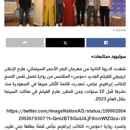
412449 0
سوليوود «متابعات»
شهدت الدروة الثانية من مهرجان البحر الأحمر السينمائي، طرح الإعلان
ترويجي للفيلم الجديد «حوجن» المقتبس من رواية تحمل نفس الاسم
للكاتب إبراهيم عباس، تصدرت قائمة الأكثر مبيعاً في السعودية منذ
نشرها قبل 10 سنوات، ومن المقرر طرح الفيلم في صالات السينما
خلال العام 2023.
https://twitter.com/ImageNationAD/status/159902954
2953570307?t=QmUBTSGutJiLjFl6cnWfZQ&s=19
وتسرد رواية «حوجن»، للكاتب إبراهيم عبّاس قصّة بطلها جني طيب