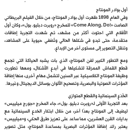
أول بوادر المونتاج
وفي العام 1898 ظهرت أول بوادر المونتاج، من خلال الفيلم البريطاني
الصامت «!Come Along, Do» للمخرج «روبرت دبليو. بول»، وكان أول
الأفلام التي احتوت أكثر من مشهد، ثم شهدت التجربة إضافات
متقدمة، حتى تبدو في شكلها الحالي وتُضفي حيوية على المشاهد،
وتنقل التصوير إلى مستوى آخر من الإبداع.
ومع التطور الكبير لفن المونتاج، الذي بات يشبه الحياكة التي تجمع
قطع القماش الممزقة لتشكيلها في أبدع الأشكال، ومعها تطورت
وظيفة المونتاج الكلاسيكية عبر السنين لتشمل مهام أخرى، منها إضافة
المؤثرات الصوتية والبصرية، وتصحيح الألوان بوسائل الديجيتال وغيرها.
الخُدَع السينمائية والقطع المتوازي
بعد التجربة الأولى لـ«روبرت دبليو. بول»، جاء المخرج «جورج ميلييس»
ليضيف إلى المونتاج بعدًا آخر، من خلال ابتكار الخدع السينمائية مع
بدايات القرن العشرين، مما ساعد على تعزيز طرق الحكي، و«ميلييس»
يعتبر رائد إضافة المؤثرات البصرية بمساعدة المونتاج، مثل تصوير