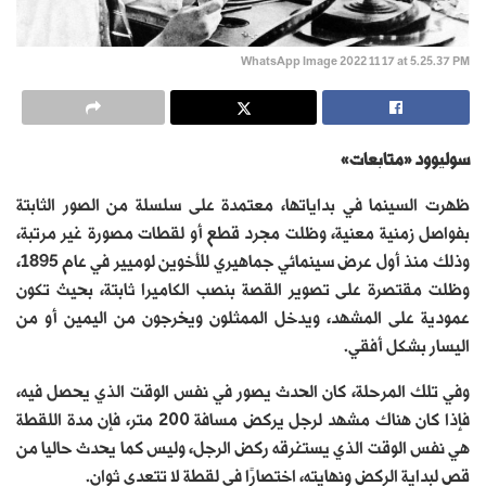
WhatsApp Image 2022 11 17 at 5.25.37 PM
سوليوود «متابعات»
ظهرت السينما في بداياتها، معتمدة على سلسلة من الصور الثابتة
بفواصل زمنية معنية، وظلت مجرد قطع أو لقطات مصورة غير مرتبة،
وذلك منذ أول عرض سينمائي جماهيري للأخوين لوميير في عام 1895،
وظلت مقتصرة على تصوير القصة بنصب الكاميرا ثابتة، بحيث تكون
عمودية على المشهد، ويدخل الممثلون ويخرجون من اليمين أو من
اليسار بشكل أفقي.
وفي تلك المرحلة، كان الحدث يصور في نفس الوقت الذي يحصل فيه،
فإذا كان هناك مشهد لرجل يركض مسافة 200 متر، فإن مدة اللقطة
هي نفس الوقت الذي يستغرقه ركض الرجل، وليس كما يحدث حاليا من
قص لبداية الركض ونهايته، اختصارًا في لقطة لا تتعدى ثوانٍ.