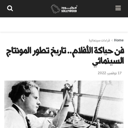
من نحن
سياسة المحتوى
شروط الاستخدام
تواصل معنا
Home
قراءات سينمائية
فن حياكة الأفلام.. تاريخ تطور المونتاج
السينمائي
17 نوفمبر، 2022