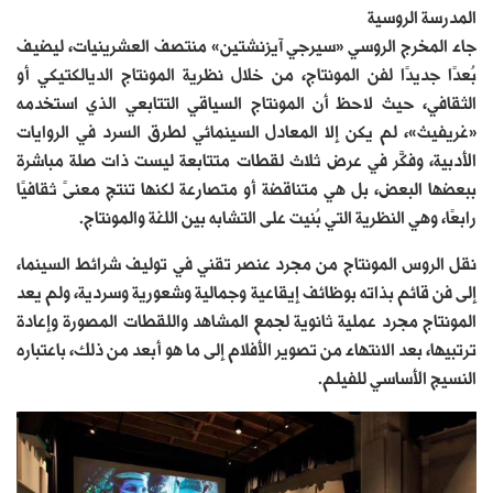
المدرسة الروسية
جاء المخرج الروسي «سيرجي آيزنشتين» منتصف العشرينيات، ليضيف
بُعدًا جديدًا لفن المونتاج، من خلال نظرية المونتاج الديالكتيكي أو
الثقافي، حيث لاحظ أن المونتاج السياقي التتابعي الذي استخدمه
«غريفيث»، لم يكن إلا المعادل السينمائي لطرق السرد في الروايات
الأدبية، وفكَّر في عرض ثلاث لقطات متتابعة ليست ذات صلة مباشرة
ببعضها البعض، بل هي متناقضة أو متصارعة لكنها تنتج معنىً ثقافيًا
رابعًا، وهي النظرية التي بُنيت على التشابه بين اللغة والمونتاج.
نقل الروس المونتاج من مجرد عنصر تقني في توليف شرائط السينما،
إلى فن قائم بذاته بوظائف إيقاعية وجمالية وشعورية وسردية، ولم يعد
المونتاج مجرد عملية ثانوية لجمع المشاهد واللقطات المصورة وإعادة
ترتبيها، بعد الانتهاء من تصوير الأفلام إلى ما هو أبعد من ذلك، باعتباره
النسيج الأساسي للفيلم.