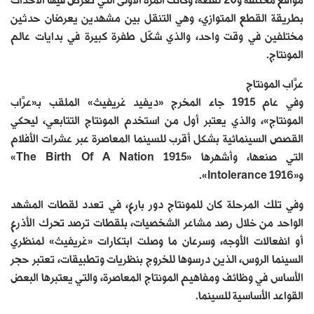
مواقع مختلفة و20 لقطة، وكانت المرة الأولى التي تُعرض فيها الأحداث
بطريقة القطع المتوازي، وهي التنقل بين مشهدين يعرضان حدثين
مختلفين في وقت واحد، والذي شكّل طفرة كبيرة في بدايات عالم
المونتاج.
عرَّاب المونتاج
وفي عام 1915 جاء المخرج «ديفيد غريفيث» الملقب بـ«عرَّاب
المونتاج»، والذي يعتبر أول من استخدم المونتاج التتابعي، ليحكي
القصص السينمائية بشكل أقرب للسينما المعاصرة عبر عشرات الأفلام
التي صنعها، وأشهرها «The Birth Of A Nation 1915»
و«Intolerance 1916».
وفي تلك المرحلة كان للمونتاج دور بارع، في تعدد لقطات المشهد
الواحد من خلال رصد مشاعر الشخصيات، بلقطات ترصد تحرك الأذرع
أو انفعالات الأوجه، وسرعان ما وصلت ابتكارات «غريفيث» لمنظري
السينما الروس، الذين درسوها للخروج بنظريات وتطبيقات، تعتبر حجر
الأساس في وظائف ومفاهيم المونتاج المعاصرة، والتي يعتبرها البعض
القواعد الأساسية للسينما.