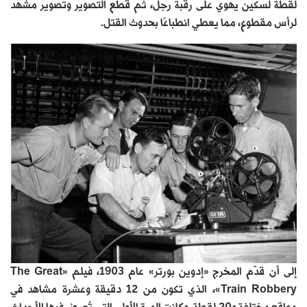
لقطة لسكين يهوي على رقبة رجل، ثم قطع التصوير وتصوير مشهد
لرأس مقطوع، مما يعطي انطباعًا بحدوث القتل.
إلى أن قدّم المخرج «إدوين بورتر» عام 1903، فيلم «The Great
Train Robbery»، الذي تكون من 12 دقيقة وعشرة مشاهد في