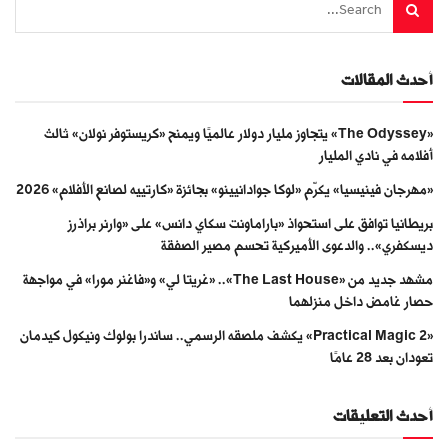
أحدث المقالات
«The Odyssey» يتجاوز مليار دولار عالميًا ويمنح «كريستوفر نولان» ثالث
أفلامه في نادي المليار
«مهرجان فينيسيا» يكرّم «لوكا جوادانيينو» بجائزة «كارتييه لصانع الأفلام» 2026
بريطانيا توافق على استحواذ «باراماونت سكاي دانس» على «وارنر براذرز
ديسكفري».. والدعوى الأميركية تحسم مصير الصفقة
مشهد جديد من «The Last House».. «غريتا لي» و«فاغنر مورا» في مواجهة
حصار غامض داخل منزلهما
«Practical Magic 2» يكشف ملصقه الرسمي.. ساندرا بولوك ونيكول كيدمان
تعودان بعد 28 عامًا
أحدث التعليقات