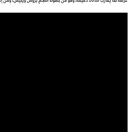
عرضه لما يقارب الـ105 دقيقة، وهو من بطولة النجم بروس ويليس، ومن إخراج إدوارد جون دريك.