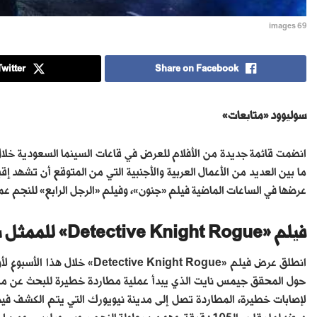
images 69
witter
Share on Facebook
سوليوود «متابعات»
انضمت قائمة جديدة من الأفلام للعرض في قاعات السينما السعودية خلا
ما بين العديد من الأعمال العربية والأجنبية التي من المتوقع أن تشهد إقبال
عرضها في الساعات الماضية فيلم «جنون»، وفيلم «الرجل الرابع» للنجم ع
فيلم «Detective Knight Rogue» للممثل بروس ويليس
انطلق عرض فيلم « Knight Rogue
حول المحقق جيمس نايت الذي يبدأ عملية مطاردة خطيرة للبحث عن مس
لإصابات خطيرة، المطاردة تصل إلى مدينة نيويورك التي يتم الكشف 