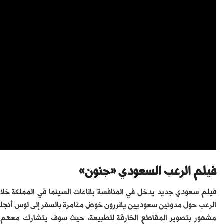
فيلم الرعب السعودي «جنون»
فيلم سعودي جديد يدخل في المنافسة بقاعات السينما في المملكة خلال 
الرعب حول مدونين سعوديين يقررون خوض مغامرة بالسفر إلى لوس أنجلو
مشهور بتصوير المقاطع الخارقة للطبيعة، حيث سوف يتشارك معهم ف