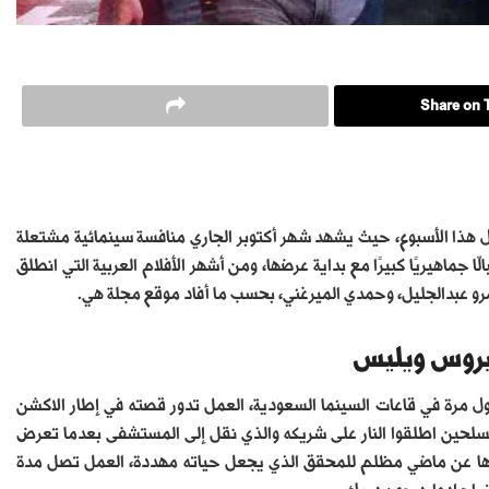
Share on T
ل هذا الأسبوع، حيث يشهد شهر أكتوبر الجاري منافسة سينمائية مشتعلة
ّا جماهيريًا كبيرًا مع بداية عرضها، ومن أشهر الأفلام العربية التي انطلق
مرو عبدالجليل، وحمدي الميرغني، بحسب ما أفاد موقع مجلة هي.
Detective» خلال هذا الأسبوع لأول مرة في قاعات السينما السعودية، العمل تدور قصته في إطار الاكشن
لحين اطلقوا النار على شريكه والذي نقل إلى المستشفى بعدما تعرض
فيها عن ماضي مظلم للمحقق الذي يجعل حياته مهددة، العمل تصل مدة