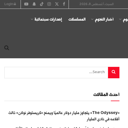
السبت, أغسطس 8, 2026
Login
يوم
أخبار النجوم
المسلسلات
إصدارات سينمائية
أحدث المقالات
«The Odyssey» يتجاوز مليار دولار عالميًا ويمنح «كريستوفر نولان» ثالث
أفلامه في نادي المليار