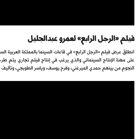
فيلم «الرجل الرابع» لعمرو عبدالجليل
انطلق عرض فيلم «الرجل الرابع» في قاعات السينما بالمملكة العربي
على مهنة الإنتاج السينمائي والذي يرغب في إنتاج فيلم تجاري يتم طر
النجوم من بينهم حمدي الميرغني، وفرح يوسف، وياسر الطوبجي، وتأليف 