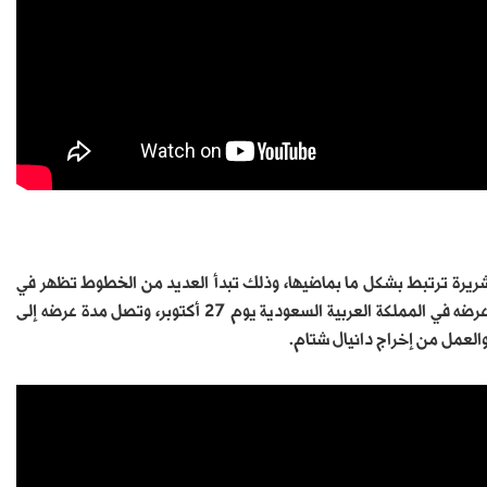
ريرة ترتبط بشكل ما بماضيها، وذلك تبدأ العديد من الخطوط تظهر في
أحدث العمل الذي يسيطر عليه الغموض والمفاجآت والأسرار، الفيلم بدأ عرضه في المملكة العربية السعودية يوم 27 أكتوبر، وتصل مدة عرضه إلى