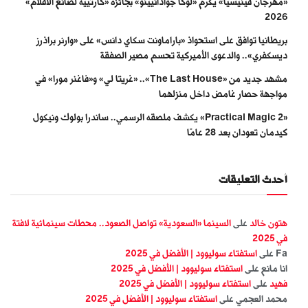
«مهرجان فينيسيا» يكرّم «لوكا جوادانيينو» بجائزة «كارتييه لصانع الأفلام»
2026
بريطانيا توافق على استحواذ «باراماونت سكاي دانس» على «وارنر براذرز
ديسكفري».. والدعوى الأميركية تحسم مصير الصفقة
مشهد جديد من «The Last House».. «غريتا لي» و«فاغنر مورا» في
مواجهة حصار غامض داخل منزلهما
«Practical Magic 2» يكشف ملصقه الرسمي.. ساندرا بولوك ونيكول
كيدمان تعودان بعد 28 عامًا
أحدث التعليقات
هتون خالد
على
السينما «السعودية» تواصل الصعود.. محطات سينمائية لافتة
في 2025
Fa
على
استفتاء سوليوود | الأفضل في 2025
انا مانع
على
استفتاء سوليوود | الأفضل في 2025
فهيد
على
استفتاء سوليوود | الأفضل في 2025
محمد العجمي
على
استفتاء سوليوود | الأفضل في 2025