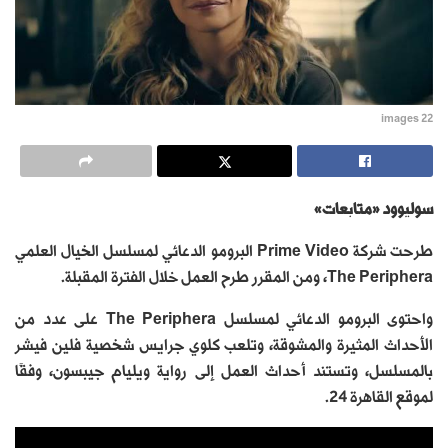
images 22
سوليوود «متابعات»
طرحت شركة Prime Video البرومو الدعائي لمسلسل الخيال العلمي
The Periphera، ومن المقرر طرح العمل خلال الفترة المقبلة.
واحتوى البرومو الدعائي لمسلسل The Periphera على عدد من
الأحداث المثيرة والمشوقة، وتلعب كلوي جرايس شخصية فلين فيشر
بالمسلسل، وتستند أحداث العمل إلى رواية ويليام جيبسون، وفقًا
لموقع القاهرة 24.