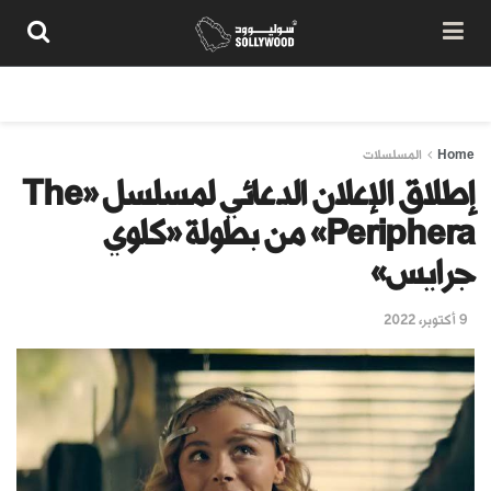
من نحن
سياسة المحتوى
شروط الاستخدام
تواصل معنا
Home
المسلسلات
إطلاق الإعلان الدعائي لمسلسل «The
Periphera» من بطولة «كلوي
جرايس»
9 أكتوبر، 2022