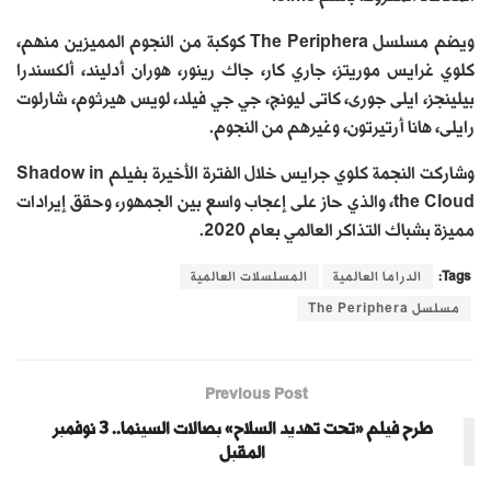
ويضم مسلسل The Periphera كوكبة من النجوم المميزين منهم،
كلوي غرايس موريتز، جاري كار، جاك رينور، هوران أدليند، ألكسندرا
بيلينجز، ايلى جورى، كاتى ليونج، جي جي فيلد، لويس هيرثوم، شارلوت
رايلى، هانا أرتيرتون، وغيرهم من النجوم.
وشاركت النجمة كلوي جرايس خلال الفترة الأخيرة بفيلم Shadow in
the Cloud، والذي حاز على إعجاب واسع بين الجمهور، وحقق إيرادات
مميزة بشباك التذاكر العالمي بعام 2020.
Tags:
الدراما العالمية
المسلسلات العالمية
مسلسل The Periphera
Previous Post
طرح فيلم «تحت تهديد السلاح» بصالات السينما.. 3 نوفمبر
المقبل