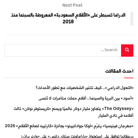
Next Post
الدراما تسيطر على «الأفلام السعودية» المعروضة بالسينما منذ
2018
أحدث المقالات
«التحول الدرامي».. كيف تتغير الشخصيات مع تطور الأحداث؟
«أسود» بين البرية والسينما.. أفلام حملت مغامرات لا تُنسى
«The Odyssey» يتجاوز مليار دولار عالميًا ويمنح «كريستوفر نولان» ثالث
أفلامه في نادي المليار
«مهرجان فينيسيا» يكرّم «لوكا جوادانيينو» بجائزة «كارتييه لصانع الأفلام» 2026
بريطانيا توافق على استحواذ «باراماونت سكاي دانس» على «وارنر براذرز