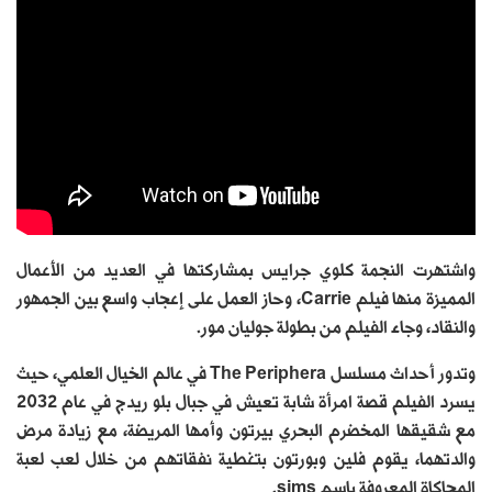
واشتهرت النجمة كلوي جرايس بمشاركتها في العديد من الأعمال
المميزة منها فيلم Carrie، وحاز العمل على إعجاب واسع بين الجمهور
والنقاد، وجاء الفيلم من بطولة جوليان مور.
وتدور أحداث مسلسل The Periphera في عالم الخيال العلمي، حيث
يسرد الفيلم قصة امرأة شابة تعيش في جبال بلو ريدج في عام 2032
مع شقيقها المخضرم البحري بيرتون وأمها المريضة، مع زيادة مرض
والدتهما، يقوم فلين وبورتون بتغطية نفقاتهم من خلال لعب لعبة
المحاكاة المعروفة باسم sims.