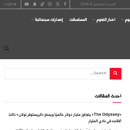
السبت, أغسطس 8, 2026
Login
يوم
أخبار النجوم
المسلسلات
إصدارات سينمائية
أحدث المقالات
«The Odyssey» يتجاوز مليار دولار عالميًا ويمنح «كريستوفر نولان» ثالث
أفلامه في نادي المليار