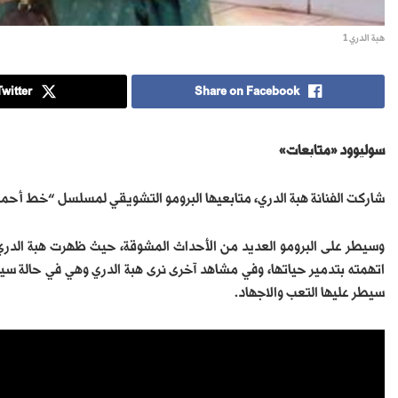
هبة الدري 1
witter
Share on Facebook
سوليوود «متابعات»
شاركت الفنانة هبة الدري، متابعيها البرومو التشويقي لمسلسل “خط أحمر”،
وسيطر على البرومو العديد من الأحداث المشوقة، حيث ظهرت هبة الدري و
اتهمته بتدمير حياتها، وفي مشاهد آخرى نرى هبة الدري وهي في حالة سيئ
سيطر عليها التعب والاجهاد.