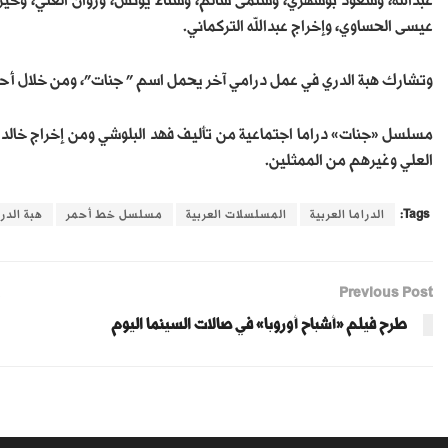
عبدالله، وسعود بوشهري، وسلمى سالم، وسناء يونس، وروان العلي، وخيرية
عيسى الحساوي، وإخراج عبدالله التركماني.
وتشارك هبة الدري في عمل درامي آخر يحمل اسم ” جنات”، ومن خلال أح
مسلسل «جنات» دراما اجتماعية من تأليف فهد البلوشي ومن إخراج خالد
العلي وغيرهم من الممثلين.
Tags:
الدراما العربية
المسلسلات العربية
مسلسل خط أحمر
هبة الدر
Previous Post
طرح فيلم «أشباح أوروبا» في صالات السينما اليوم