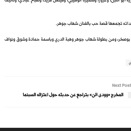
 أبو اللبن، وغرور، وسميرة الوهيبي، وفيصل فريد، وصباح عبادي، وتأليف
داثه تجمعها قصة حب بالفنان شهاب جوهر.
 بوصخر، ومن بطولة شهاب جوهر وهبة الدري وباسمة حمادة وشوق ونواف
ي
Next Post
المخرج «وودي آلن» يتراجع عن حديثه حول اعتزاله السينما