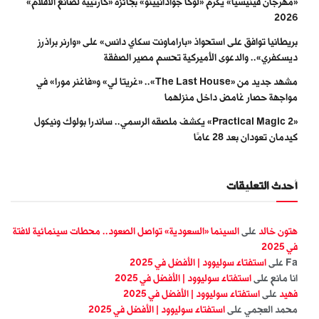
«مهرجان فينيسيا» يكرّم «لوكا جوادانيينو» بجائزة «كارتييه لصانع الأفلام»
2026
بريطانيا توافق على استحواذ «باراماونت سكاي دانس» على «وارنر براذرز
ديسكفري».. والدعوى الأميركية تحسم مصير الصفقة
مشهد جديد من «The Last House».. «غريتا لي» و«فاغنر مورا» في
مواجهة حصار غامض داخل منزلهما
«Practical Magic 2» يكشف ملصقه الرسمي.. ساندرا بولوك ونيكول
كيدمان تعودان بعد 28 عامًا
أحدث التعليقات
هتون خالد
على
السينما «السعودية» تواصل الصعود.. محطات سينمائية لافتة
في 2025
Fa
على
استفتاء سوليوود | الأفضل في 2025
انا مانع
على
استفتاء سوليوود | الأفضل في 2025
فهيد
على
استفتاء سوليوود | الأفضل في 2025
محمد العجمي
على
استفتاء سوليوود | الأفضل في 2025