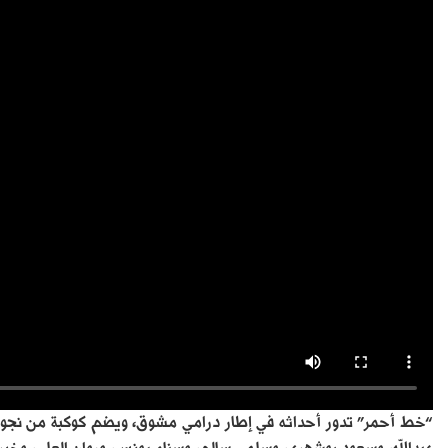
“خط أحمر” تدور أحداثه في إطار درامي مشوق، ويضم كوكبة من نجوم 