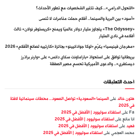
«التحول الدرامي».. كيف تتغير الشخصيات مع تطور الأحداث؟
«أسود» بين البرية والسينما.. أفلام حملت مغامرات لا تُنسى
«The Odyssey» يتجاوز مليار دولار عالميًا ويمنح «كريستوفر نولان» ثالث
أفلامه في نادي المليار
«مهرجان فينيسيا» يكرّم «لوكا جوادانيينو» بجائزة «كارتييه لصانع الأفلام» 2026
بريطانيا توافق على استحواذ «باراماونت سكاي دانس» على «وارنر براذرز
ديسكفري».. والدعوى الأميركية تحسم مصير الصفقة
أحدث التعليقات
هتون خالد
على
السينما «السعودية» تواصل الصعود.. محطات سينمائية لافتة
في 2025
Fa
على
استفتاء سوليوود | الأفضل في 2025
انا مانع
على
استفتاء سوليوود | الأفضل في 2025
فهيد
على
استفتاء سوليوود | الأفضل في 2025
محمد العجمي
على
استفتاء سوليوود | الأفضل في 2025