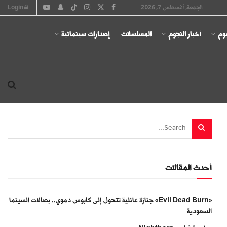
الجمعة, أغسطس 7, 2026
Login
يوم
أخبار النجوم
المسلسلات
إصدارات سينمائية
أحدث المقالات
«Evil Dead Burn» جنازة عائلية تتحول إلى كابوس دموي.. بصالات السينما
السعودية