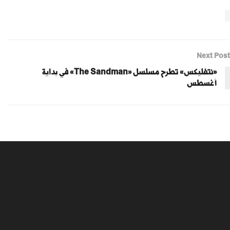
Next Post
«نتفليكس» تطرح مسلسل «The Sandman» في بداية
أغسطس