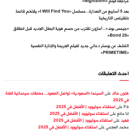
مراجعة فيلم «Nightborn»
بعد 5 أسابيع من الصدارة.. مسلسل «I Will Find You» يقتحم قائمة
نتفليكس التاريخية
«جيمس بوند».. أمازون تقترب من حسم هوية البطل الجديد قبل انطلاق
«Bond 26»
الكشف عن بوستر دعائي جديد لفيلم الجريمة والإثارة النفسية
«PRIMETIME»
أحدث التعليقات
هتون خالد
على
السينما «السعودية» تواصل الصعود.. محطات سينمائية لافتة
في 2025
Fa
على
استفتاء سوليوود | الأفضل في 2025
انا مانع
على
استفتاء سوليوود | الأفضل في 2025
فهيد
على
استفتاء سوليوود | الأفضل في 2025
محمد العجمي
على
استفتاء سوليوود | الأفضل في 2025