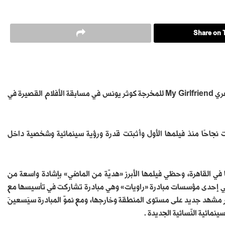
Share on T
كشف مهرجان فينسيا السينمائي في دورته الـ79 عن مشاركة الفيلم المصري My Girlfriend للمخرجة كوثر يونس في مسابقة الأفلام القصيرة في
نجاحًا منذ فيلمها الأول وأثبتت قدرة ورؤية سينمائية وشخصية داخل
في القاهرة، وحظي فيلمها الأبرز «هديّة من الماضي» بإشادة واسعة من
وّل، وهي إحدى مؤسسات مبادرة «راويات» وهي مبادرة تشاركت في تأسيسها مع
مشهد جديد على مستوى المنطقة وخارجها، ومع نموّ المبادرة سيَسعينَ
نمائية النّسائية الجديدة .