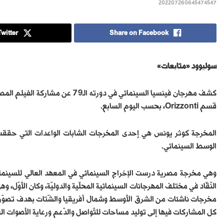
202207260645474547
witter
Share on Facebook
سوليوود «متابعات»
قسم Orizzonti، بحسب اليوم السابع.
المخرجة كوثر يونس هي إحدى المخرجات الشابات الواعدات التي حققت 
الوسط السينمائي.
وهي مخرجة مصرية درست الإخراج السينمائي في المعهد العالي للسينما 
النّقّاد في مختلف المهرجانات السينمائية المحلّية والدوليّة، وكان الأ
مخرجات ناشئات من الشرق الأوسط وشمال أفريقيا والشّتات بهدف تصوّر 
كل المشاركات فيها إلى توليد مساحات للتّواصل والدّعم ورعاية الأصوات السي