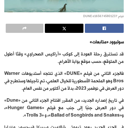
فيلم DUNE e1656745801237
سوليوود «متابعات»
قد تستغرق رحلة العودة إلى كوكب «أراكيس الصحراوي» وقتًا أطول
من المتوقع، حسب موقع بوابة الأهرام.
فالجزء الثاني من فيلم «DUNE» الذي تنتجه أستديوهات Warner
Bros وهو الملحمة الأسطورية للخيال العلمي، تم تأجيلها وستطرح في
دور العرض في نوفمبر 2023، بدلاً من أكتوبر من نفس العام.
في تاريخ إصداره الجديد، من المقرر افتتاح الجزء الثاني من «Dune»
في دور العرض جنبًا إلى جنب مع فيلم «Hunger Games»،
و«Ballad of Songbirds and Snakes»، و «Trolls 3».
في الجزء الجديد يعود تيموثي شالاميت وريبيكا فيرجسون وزندايا