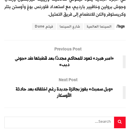
وجوش برولين وخافيير بارديم، مع استعداد فلورنس بوغ وأوستن بتلر
وكريستوفر والكن للانضمام إلى فريق التمثيل.
Tags:
السينما العالمية
شارع السينما
فيلم Dune
Previous Post
«آمبر هيرد» تعود للمحاكم مجددًا بعد قضيتها ضد «جوني
ديب»
Next Post
«ويل سميث» يفوز بجائزة جديدة رغم اختفائه بعد حادثة
الأوسكار