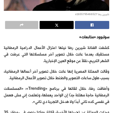
شيرين رضا e1655795466527
سوليوود «متابعات»
كشفت الفنانة شيرين رضا نيتها اعتزال الأعمال الدرامية الرمضانية
مستقبلا، بعدما عانت خلال تصوير آخر مسلسلاتها التي عرضت في
الشهر الكريم، نقلاً عن موقع العين الإخبارية.
وقالت الممثلة المصرية إنها عانت خلال تصوير آخر أعمالها الرمضانية،
بسبب طول ساعات التصوير والضغط خلال تصوير الأعمال الرمضانية.
وأضافت رضا، خلال لقائها في برنامج «Trending»: «المسلسلات
الرمضانية حاجة مهلكة جدًا إن الواحد يعملها، وتعلمت إني مش هعمل
في نفسي كده تاني أبدًا ولا هدخل التجربة دي تاني».
وحكت الممثلة عن تجربتها الأخيرة، قائلة: «وكنا بنصور في رمضان 35