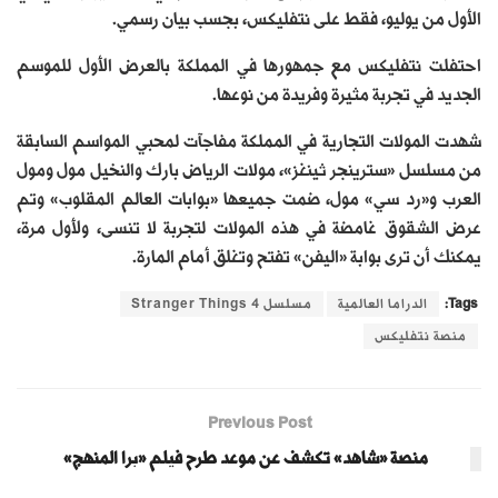
الأول من يوليو، فقط على نتفليكس، بجسب بيان رسمي.
احتفلت نتفليكس مع جمهورها في المملكة بالعرض الأول للموسم
الجديد في تجربة مثيرة وفريدة من نوعها.
شهدت المولات التجارية في المملكة مفاجآت لمحبي المواسم السابقة
من مسلسل «سترينجر ثينغز»، مولات الرياض بارك والنخيل مول ومول
العرب و«رد سي» مول، ضمت جميعها «بوابات العالم المقلوب» وتم
عرض الشقوق غامضة في هذه المولات لتجربة لا تنسى، ولأول مرة،
يمكنك أن ترى بوابة «اليفن» تفتح وتغلق أمام المارة.
Tags:
الدراما العالمية
مسلسل Stranger Things 4
منصة نتفليكس
Previous Post
منصة «شاهد» تكشف عن موعد طرح فيلم «برا المنهج»