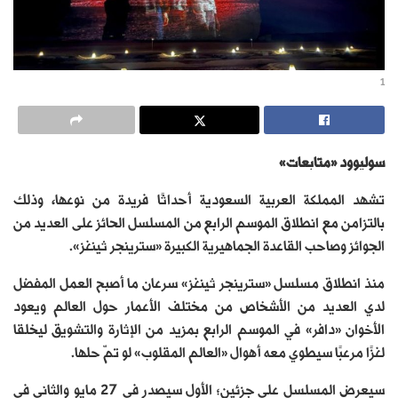
1
سوليوود «متابعات»
تشهد المملكة العربية السعودية أحداثًا فريدة من نوعها، وذلك
بالتزامن مع انطلاق الموسم الرابع من المسلسل الحائز على العديد من
الجوائز وصاحب القاعدة الجماهيرية الكبيرة «سترينجر ثينغز».
منذ انطلاق مسلسل «سترينجر ثينغز» سرعان ما أصبح العمل المفضل
لدي العديد من الأشخاص من مختلف الأعمار حول العالم ويعود
الأخوان «دافر» في الموسم الرابع بمزيد من الإثارة والتشويق ليخلقا
لغزًا مرعبًا سيطوي معه أهوال «العالم المقلوب» لو تمّ حلها.
سيعرض المسلسل على جزئين؛ الأول سيصدر في 27 مايو والثاني في