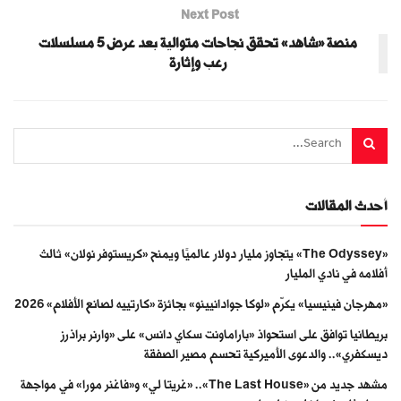
Next Post
منصة «شاهد» تحقق نجاحات متوالية بعد عرض 5 مسلسلات
رعب وإثارة
أحدث المقالات
«The Odyssey» يتجاوز مليار دولار عالميًا ويمنح «كريستوفر نولان» ثالث
أفلامه في نادي المليار
«مهرجان فينيسيا» يكرّم «لوكا جوادانيينو» بجائزة «كارتييه لصانع الأفلام» 2026
بريطانيا توافق على استحواذ «باراماونت سكاي دانس» على «وارنر براذرز
ديسكفري».. والدعوى الأميركية تحسم مصير الصفقة
مشهد جديد من «The Last House».. «غريتا لي» و«فاغنر مورا» في مواجهة