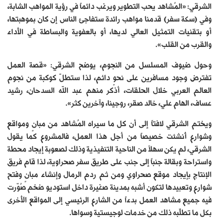
الشرقي: «المُشاهد يحب التطوير ويرغب دائماً في رؤية المواهب الشابة،
وفي (سكة سفر) قدمنا مواهب رائدة ستفاجئ الناس إن كان بموهبتها،
أو بتقنيات التمثيل العالي لديها، أو بالعفوية والبساطة في الأداء
والقرب من القلب».
وحول ضيوف المسلسل من النجوم، يوضح الشرقي: «قصة العمل
تفترض وجود مسافرين على نحوٍ دائم، لذا ستطلّ كوكبة من نجوم
العالم العربي خلال الحلقات، أذكر منهم عبد الله السدحان، رشيد
عساف، الهام علي، خالد صقر، روجينا، وآخرين كثر».
ويختم الشرقي لافتاً إلى أن كل ما سيراه المُشاهد من مبانٍ ومواقع
وشوارع أُنشئت خصيصاً من أجل هذا العمل، فالمشروع كما يقول
الشرقي، لم يكن سهلاً من الناحية التنفيذية وذلك لصعوبة إيجاد محطة
واستراحة وبقالة جنباً إلى جنب على طريق سفر صحراوية، لذا قام فريق
الإنتاج بإيجاد موقع صحراوي ومن ثم ردم الرمال وإنشاء مبانٍ وفتح
شوارع وتعبيدها لتكون أشبه بمدينة صغيرة داخل استوديو ضخم صُوّرت
فيه جميع مشاهد العمل بدءاً من الشارع الرئيسي إلى المواقع الأخرى
بكل ما تطلّبه ذلك من خدمات لوجيستية وسواها.