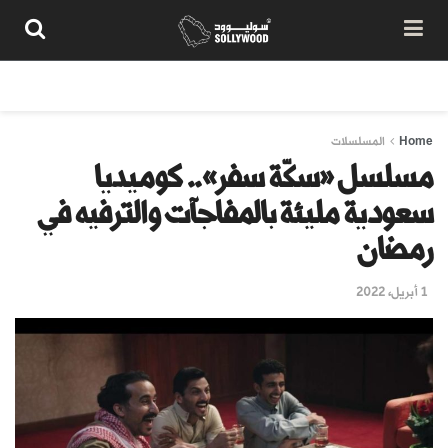
من نحن
سياسة المحتوى
شروط الاستخدام
تواصل معنا
Home
المسلسلات
مسلسل «سكّة سفر».. كوميديا
سعودية مليئة بالمفاجآت والترفيه في
رمضان
1 أبريل، 2022