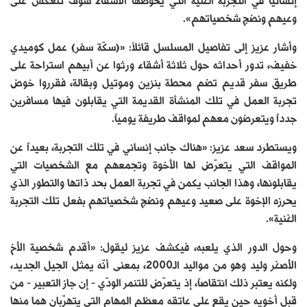
إنسانياً في التجربة الغنية التي يخوضها الأشقّاء سوف تنعكس على
وعيهم ونضج شخصياتهم».
وأشار عزيز إلى تفاصيل المسلسل قائلاً: «(سكّة سفر) عمل كوميدي
خفيف، تدور أحداثه حول ثلاثة أشقاء ورثوا عن أبيهم استراحة على
طريق سفر قديم تضم محطة بنزين وموتيل وبقالة، فقرروا خوض
تجربة العمل في تلك المنشأة القديمة التي يقابلون فيها مسافرين
جدداً ويتعرضون معهم لمواقف طريفة يومياً.
ويستطرد سعد عزيز: «هناك جانب إنساني في تلك التجربة، بعيداً عن
المواقف التي يتعرّض لها الأخوة وتجمعهم مع الشخصيات التي
يقابلونها، وهذا الجانب يكمن في تجربة العمل بحد ذاتها والتطور الذي
يحرزه الإخوة على صعيد وعيهم ونضج شخصياتهم بفعل تلك التجربة
الغنية».
وحول الدور الذي يلعبه، فيكشف عزيز ليقول: «أقدم شخصية الأخ
الأصغر وليد وهو من مواليد الـ2000، بمعنى أنّه يمثل الجيل الجديد،
ولكنه يعتبر ذلك انتقاصاً، إذ يتعرّض للتنمر الودّي – إن جاز التعبير – من
قِبل أخويه حين يقع على عاتقه معظم المهام التي يتهرّبان هما منها