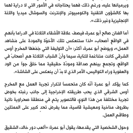
ويرميانها عليه، ورغم ذلك فهما يحتاجانه في الأمور التي لا دراية لهما
بها كالشؤون التقنية والكومبيوتر والإنترنت والسوشال ميديا واللغة
الإنجليزية وغير ذلك».
أما الفنان صالح أبو عمرة، فيصف علاقة الأشقاء الثلاثة في الدراما بأنهم
في الواقع أصحاب، «لذا ستنعكس تلك الأخوّة والمودة على مَشاهد
العمل»، ويوضح أبو عمرة، أكثر: «أن التوليفة التي جَمَعَهَا المخرج أوس
الشرقي كانت متناغمة للغاية، سيما وأنّ الشباب الثلاثة هم أصحابٌ في
الواقع، وتجمع بينهم صداقة ومودّة حقيقية مما خلق جواً من الود
والعفوية وراء الكواليس، الأمر الذي لا بدّ أن ينعكس على الشاشة».
كما يؤكد أبو عمرة أنّه كان متحمساً لتكرار تجربة العمل مع المخرج
أوس الشرقي الذي يحب طريقته الإخراجية إلى جانب رغبته بخوض
تجربة مختلفة من هذا النوع، فالتصوير يتم في منطقة صحراوية نائية
بظروف مناخية ومعيشية قاسية، مما يفرض تحدٍ كبير على الممثلين
وطاقم العمل.
وحول الشخصية التي يقدمها، يقول أبو عمرة: «ألعب دور خالد، الشقيق