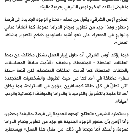
ما فرض إيقاعه المخرج أوس الشرقي بحرفية عالية».
المخرج أوس الشرقي، يقول عن عمله: «تحتاج الوجوه الجديدة إلى فرصة
وحضور وهذا جزء من تطوير ونجاح الدراما عموماً، كما أنشأنا مباني
وشوارع في الصحراء على نحوٍ أشبه باستوديو ضخم لتصوير مشاهد
العمل».
فيما يؤكد أوس الشرقي أنّه حاول إبراز العمل بشكل مختلف عن نمط
الحلقات المتصلة – المنفصلة، ويضيف: «قدّمت سابقاً المسلسلات
بالحلقات المتصلة، كما قدمت الحلقات المنفصلة، لكن قصة «سكة
سفر» مختلفة في أحداثها من حيث الضيوف والشخصيات المتجددة
التي تطلّ في كل حلقة كمسافرين ينزلون في الاستراحة، مما يخلق
أحداثاً مليئة بالتشويق والكوميديا والدراما والمواقف الإنسانية والرعب
أحياناً».
ويستطرد الشرقي: «تحتاج الوجوه الجديدة إلى فرصة حقيقية وحضور،
وأنا أؤمن بأن حضور الوجوه الجديدة هو جزء من تطوير ونجاح الدراما
عموماً، وأعتقد أننا نجحنا في ذلك من خلال هذا العمل» ويستطرد