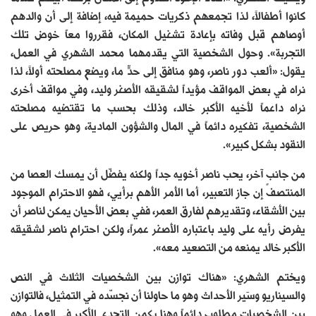
كانوا أطفالاً، لذا تجمعهم ذكريات حميمة فيه، إضافة إلى أن والدهم
أوصاهم قبل وفاته بإعادة تشغيل المكان، فقرروا معاً خوض تلك
التجربة». وحول الشخصية التي يقدمهما محمد الشهري في العمل،
يقول: «ألعب دور ناصر، وهو منافق إلى حدٍّ ما، ويضع مصلحته أولاً، لذا
نراه في بعض المواقف مؤيداً لشقيقه الأصغر وليد، وفي مواقف أخرى
نراه داعماً لأخيه الأكبر خالد، وذلك بحسب ما تقتضيه مصلحته
الشخصية، تفكيره دائماً في المال والشؤون المادية، وهو حريص على
النقود بشكل كبير».
من جانبٍ آخر، يحب ناصر أخويه جداً ولكنه يفضّل أن يمسك العصا من
المنتصف إن جاز التعبير، أما الأمر الأهم برأيي، فهو الاحترام الموجود
بين الأشقاء، وتقديرهم لفارق العمر، ففي بعض الأحيان يمكن لناصر أن
يفرض رأيه على وليد باعتباره الأصغر عمراً، ولكن احترام ناصر لشقيقه
الأكبر خالد يمنعه من التصعيد معه».
ويختم الشهري: «هناك توازن بين الشخصيات الثلاث في النص
والسيناريو وسَير الأحداث وهو ما حاولنا أن نجسّده في التمثيل، فالتوازن
بين الشخصيات مطلوب دائماً وهنا يكمن التحدي الأكبر في العمل وهو