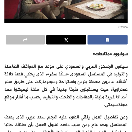
87924
سوليوود «متابعات»
سيكون الجمهور العربي والسعودي على موعد مع المواقف الضاحكة
والترفيه في المسلسل السعودي «سكّة سفر»، الذي يحكي قصة ثلاثة
أشقّاء يديرون محطة بنزين واستراحة وسوبرماركت على طريق سفر
صحراوية، حيث يستقبلون ضيفاً جديداً في كل حلقة ليعيشوا معه
أحداثاً غريبة مليئة بالمفاجآت والضحك والترفيه، بحسب ما أشار موقع
مجلة سيدتي.
وعن تفاصيل العمل يلقي الضوء عليه النجم سعد عزيز، الذي يصف
المسلسل بوجه عام وعن سبب دفعه لقبول العمل بأن «هناك جانبا