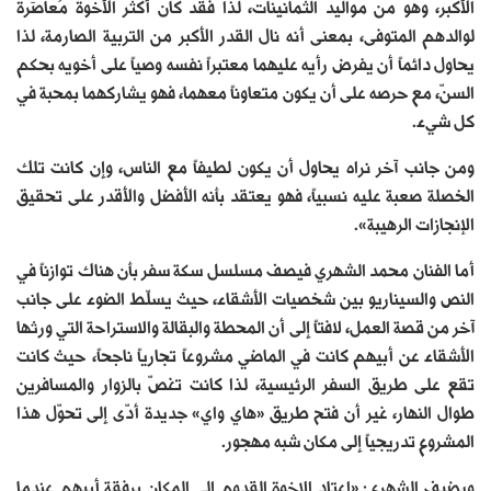
الأكبر، وهو من مواليد الثمانينات، لذا فقد كان أكثر الأخوة مُعاصَرة
لوالدهم المتوفى، بمعنى أنه نال القدر الأكبر من التربية الصارمة، لذا
يحاول دائماً أن يفرض رأيه عليهما معتبراً نفسه وصياً على أخويه بحكم
السنّ، مع حرصه على أن يكون متعاوناً معهما، فهو يشاركهما بمحبة في
كل شيء.
ومن جانب آخر نراه يحاول أن يكون لطيفاً مع الناس، وإن كانت تلك
الخصلة صعبة عليه نسبياً، فهو يعتقد بأنه الأفضل والأقدر على تحقيق
الإنجازات الرهيبة».
أما الفنان محمد الشهري فيصف مسلسل سكة سفر بأن هناك توازناً في
النص والسيناريو بين شخصيات الأشقاء، حيث يسلّط الضوء على جانب
آخر من قصة العمل، لافتاً إلى أن المحطة والبقالة والاستراحة التي ورثها
الأشقاء عن أبيهم كانت في الماضي مشروعاً تجارياً ناجحاً، حيث كانت
تقع على طريق السفر الرئيسية، لذا كانت تغصّ بالزوار والمسافرين
طوال النهار، غير أن فتح طريق «هاي واي» جديدة أدّى إلى تحوّل هذا
المشروع تدريجياً إلى مكان شبه مهجور.
ويضيف الشهري: «اعتاد الإخوة القدوم إلى المكان برفقة أبيهم عندما