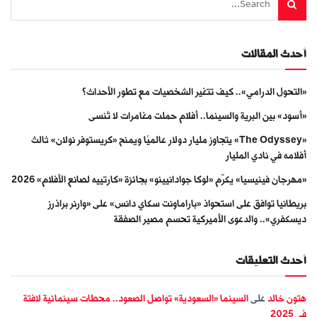
أحدث المقالات
«التحول الدرامي».. كيف تتغير الشخصيات مع تطور الأحداث؟
«أسود» بين البرية والسينما.. أفلام حملت مغامرات لا تُنسى
«The Odyssey» يتجاوز مليار دولار عالميًا ويمنح «كريستوفر نولان» ثالث
أفلامه في نادي المليار
«مهرجان فينيسيا» يكرّم «لوكا جوادانيينو» بجائزة «كارتييه لصانع الأفلام» 2026
بريطانيا توافق على استحواذ «باراماونت سكاي دانس» على «وارنر براذرز
ديسكفري».. والدعوى الأميركية تحسم مصير الصفقة
أحدث التعليقات
هتون خالد
على
السينما «السعودية» تواصل الصعود.. محطات سينمائية لافتة
في 2025