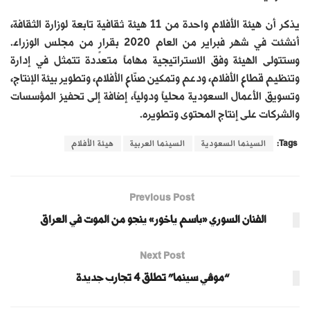
يذكر أن هيئة الأفلام واحدة من 11 هيئة ثقافية تابعة لوزارة الثقافة،
أنشئت في شهر فبراير من العام 2020 بقرارٍ من مجلس الوزراء.
وستتولى الهيئة وفق الاستراتيجية مهاماً متعددة تتمثل في إدارة
وتنظيم قطاع الأفلام، ودعم وتمكين صنّاع الأفلام، وتطوير بيئة الإنتاج،
وتسويق الأعمال السعودية محلياً ودولياً، إضافة إلى تحفيز المؤسسات
والشركات على إنتاج المحتوى وتطويره.
Tags:
السينما السعودية
السينما العربية
هيئة الأفلام
Previous Post
الفنان السوري «باسم ياخور» ينجو من الموت في العراق
Next Post
“موڤي سينما” تطلق 4 تجارب جديدة