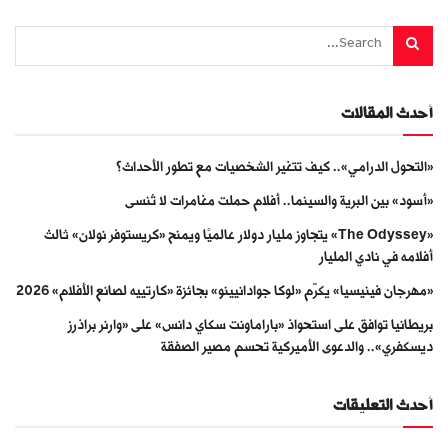
أحدث المقالات
«التحول الدرامي».. كيف تتغير الشخصيات مع تطور الأحداث؟
«أسود» بين البرية والسينما.. أفلام حملت مغامرات لا تُنسى
«The Odyssey» يتجاوز مليار دولار عالميًا ويمنح «كريستوفر نولان» ثالث
أفلامه في نادي المليار
«مهرجان فينيسيا» يكرّم «لوكا جوادانيينو» بجائزة «كارتييه لصانع الأفلام» 2026
بريطانيا توافق على استحواذ «باراماونت سكاي دانس» على «وارنر براذرز
ديسكفري».. والدعوى الأميركية تحسم مصير الصفقة
أحدث التعليقات