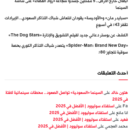
أبطال خارج الأرض.. 5 ممثلين جسّدوا شجاعة «رواد الفضاء» على شاشة
السينما
«سبايدر مان» و«الأوديسة» يقودان انتعاش شباك التذاكر السعودي.. الإيرادات
تقفز 43% في أسبوع
الكشف عن بوستر دعائي جديد لفيلم التشويق والإثارة «The Dog Stars»
«Spider-Man: Brand New Day» يتصدر شباك التذاكر الكوري بحصة
سوقية تتجاوز 80%
أحدث التعليقات
هتون خالد
على
السينما «السعودية» تواصل الصعود.. محطات سينمائية لافتة
في 2025
Fa
على
استفتاء سوليوود | الأفضل في 2025
انا مانع
على
استفتاء سوليوود | الأفضل في 2025
فهيد
على
استفتاء سوليوود | الأفضل في 2025
محمد العجمي
على
استفتاء سوليوود | الأفضل في 2025