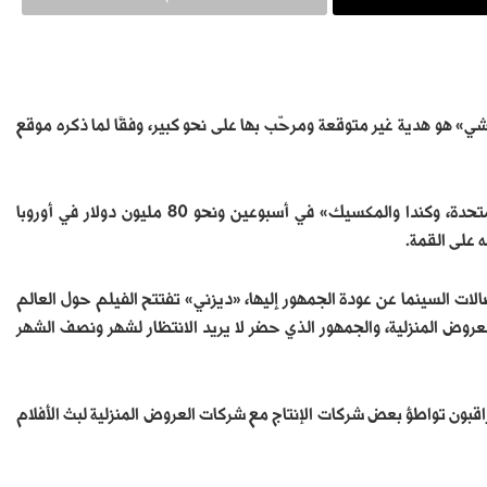
شي» هو هدية غير متوقعة ومرحّب بها على نحو كبير، وفقًا لما ذكره موقع
لقد أنجز الفيلم نحو 200 مليون دولار في أميركا الشمالية «الولايات المتحدة، وكندا والمكسيك» في أسبوعين ونحو 80 مليون دولار في أوروبا
ه على القمة.
ات السينما عن عودة الجمهور إليها، «ديزني» تفتتح الفيلم حول العالم
افسة العروض المنزلية، والجمهور الذي حضر لا يريد الانتظار لشهر ونصف الشهر
قبون تواطؤ بعض شركات الإنتاج مع شركات العروض المنزلية لبث الأفلام