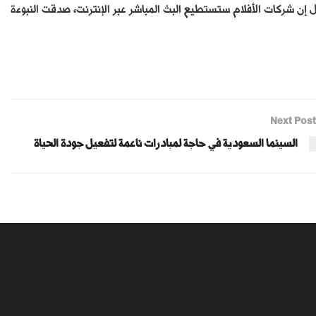
عراب» كان تنبأ بذلك قبل نحو 20 سنة عندما قال إن شركات الأفلام ستستطيع البث المباشر عبر الإنترنت، صدقت النبوءة
Next Post
السينما السعودية في حاجة لمبادرات ناعمة لتفعيل جودة الحياة