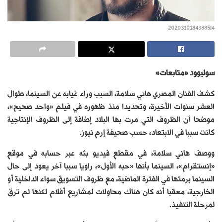
20203101843885I4
سوليوود «متابعات»
كشف الفنان المصري هاني سلامة، السبب وراء غيابه عن السينما، طوال
العشر سنوات الأخيرة، وتحديدا منذ ظهوره في فيلم «واحد صحيح»،
موضحا أن الظروف التي مرت بها البلاد إضافة إلى الظروف الإنتاجية
كانت سببا في الابتعاد، حسب صحيفة إرم نيوز.
ووصف هاني سلامة، في مقطع فيديو بثه عبر حسابه في موقع
«إنستقرام»، السينما بأنها «حبه الأول»، راويا سببا آخر يعود إلى حال
السينما برمتها في الفترة الماضية، مع ظروف التسويق سواء الداخلية أو
الخارجية، معقبا أنه كان هناك محاولات لمشاريع أفلام لكنها لم ترق
لمرحلة التنفيذ.