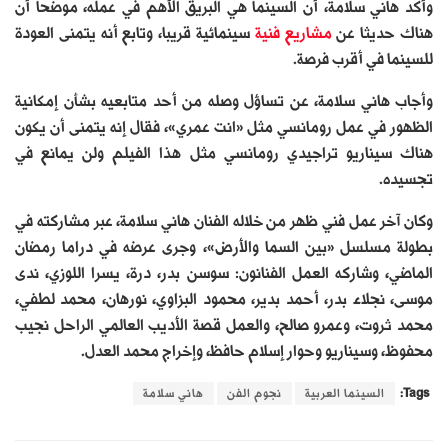
وأكد هاني سلامة، أن السينما هي البريق الأهم في عمله، موضحا أن
هناك حديثا عن
مشاريع
فنية
سينمائية قريبا، وتابع أنه يتمنى العودة
للسينما في أقرب فرصة.
وأجاب هاني سلامة، عن تساؤل وصله من أحد متابعيه بشأن إمكانية
الظهور في عمل رومانسي مثل «انت عمري»، فقال إنه يتمنى أن يكون
هناك سيناريو تراجيدي رومانسي مثل هذا الفيلم ولن يمانع في
تجسيده.
وكان آخر عمل فني ظهر من خلاله الفنان هاني سلامة، عبر مشاركته في
بطولة مسلسل «بين السما والأرض»، وجرى عرضه في دراما رمضان
الماضي، وشاركه العمل الفنانون: سوسن بدر، درة، يسرا اللوزي، ندى
موسى، نجلاء بدر، أحمد بدير، محمود البزاوي، نورهان، محمد لطفي،
محمد ثروت، وعمرو صالح، والعمل قصة الأديب العالمي الراحل نجيب
محفوظ، وسيناريو وحوار إسلام حافظ، وإخراج محمد العدل.
Tags:
السينما العربية
نجوم الفن
هاني سلامة