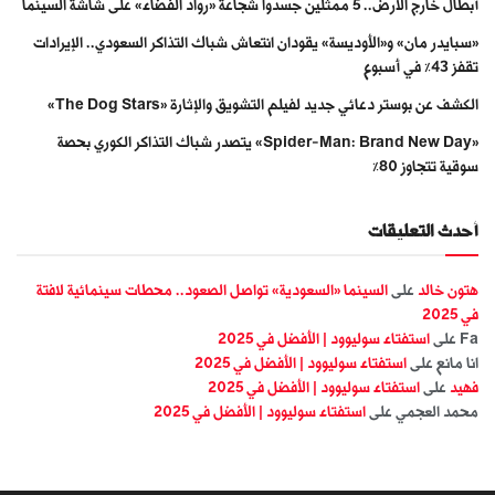
أبطال خارج الأرض.. 5 ممثلين جسّدوا شجاعة «رواد الفضاء» على شاشة السينما
«سبايدر مان» و«الأوديسة» يقودان انتعاش شباك التذاكر السعودي.. الإيرادات
تقفز 43% في أسبوع
الكشف عن بوستر دعائي جديد لفيلم التشويق والإثارة «The Dog Stars»
«Spider-Man: Brand New Day» يتصدر شباك التذاكر الكوري بحصة
سوقية تتجاوز 80%
أحدث التعليقات
هتون خالد
على
السينما «السعودية» تواصل الصعود.. محطات سينمائية لافتة
في 2025
Fa
على
استفتاء سوليوود | الأفضل في 2025
انا مانع
على
استفتاء سوليوود | الأفضل في 2025
فهيد
على
استفتاء سوليوود | الأفضل في 2025
محمد العجمي
على
استفتاء سوليوود | الأفضل في 2025