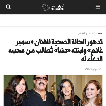
من نحن
سياسة المحتوى
شروط الاستخدام
تواصل معنا
Home
أخبار النجوم
تدهور الحالة الصحية للفنان «سمير
غانم» وابنته «دنيا» تُطالب من محبيه
الدعاء له
7 مايو، 2021