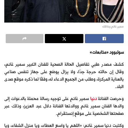
سمير غانم وعائلته
سوليوود «متابعات»
كشف مصدر طبي تفاصيل الحالة الصحية للفنان الكبير سمير غانم،
وقال إن حالته حرجة جدًا، ولا يزال يوضع على جهاز تنفس صناعي
بالعناية المركزة، وطلب من الجميع الدعاء له، وفقًا لما ذكره موقع صدى
البلد.
وحرصت الفنانة
دنيا
سمير غانم على توجيه رسالة محملة بالدعوات إلى
والدها الفنان سمير غانم ووالدتها الفنانة دلال عبد العزيز، وذلك عبر
صفحتها الشخصية على موقع إنستقرام.
وكتبت دنيا سمير غانم: «اللهم يا واسع العطاء، ويا منزل الشفاء، ويا