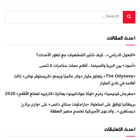
أحدث المقالات
«التحول الدرامي».. كيف تتغير الشخصيات مع تطور الأحداث؟
«أسود» بين البرية والسينما.. أفلام حملت مغامرات لا تُنسى
«The Odyssey» يتجاوز مليار دولار عالميًا ويمنح «كريستوفر نولان» ثالث
أفلامه في نادي المليار
«مهرجان فينيسيا» يكرّم «لوكا جوادانيينو» بجائزة «كارتييه لصانع الأفلام» 2026
بريطانيا توافق على استحواذ «باراماونت سكاي دانس» على «وارنر براذرز
ديسكفري».. والدعوى الأميركية تحسم مصير الصفقة
أحدث التعليقات