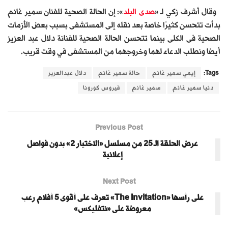
وقال أشرف زكي لـ «
صدى البلد
»: إن الحالة الصحية للفنان سمير غانم
بدأت تتحسن كثيرًا خاصة بعد نقله إلى المستشفى بسبب بعض الأزمات
الصحية فى الكلى بينما تتحسن الحالة الصحية للفنانة دلال عبد العزيز
أيضا ونطلب الدعاء لهما وخروجهما من المستشفى في وقت قريب.
Tags:
إيمي سمير غانم
حالة سمير غانم
دلال عبدالعزيز
دنيا سمير غانم
سمير غانم
فيروس كورونا
Previous Post
عرض الحلقة الـ 25 من مسلسل «الاختيار 2» بدون فواصل
إعلانية
Next Post
على رأسها «The Invitation» تعرف على أقوى 5 أفلام رعب
معروضة على «نتفليكس»