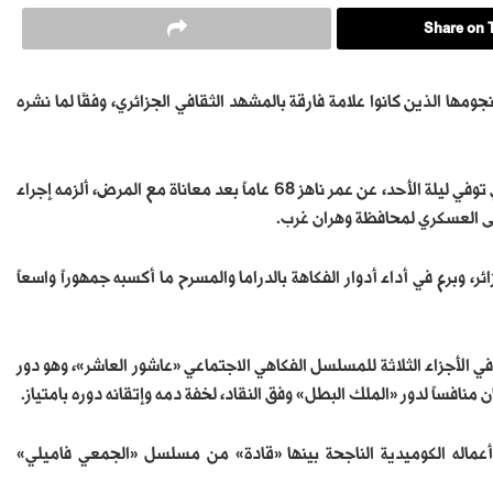
Share on T
نجومها الذين كانوا علامة فارقة بالمشهد الثقافي الجزائري، وفقًا لما نشره
وآخر الفنانين الذين ودعتهم الجزائر، كان الفنان القدير بلاحة بن زيان، الذي توفي ليلة الأحد، عن عمر ناهز 68 عاماً بعد معاناة مع المرض، ألزمه إجراء
ى العسكري لمحافظة وهران غرب.
ر، وبرع في أداء أدوار الفكاهة بالدراما والمسرح ما أكسبه جمهوراً واسعاً
» في الأجزاء الثلاثة للمسلسل الفكاهي الاجتماعي «عاشور العاشر»، وهو دور
افساً لدور «الملك البطل» وفق النقاد، لخفة دمه وإتقانه دوره بامتياز.
أعماله الكوميدية الناجحة بينها «قادة» من مسلسل «الجمعي فاميلي»