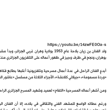
https://youtu.be/14zwFE0Oa-s
بوهران، ونجح في ظرف وجيز في ظهور أعماله على التلفزيون الجزائري منذ 1974.
أبدع الفنان الراحل في عدة أعمال مسرحية وتلفزيونية أغلبها بطابع فكا
«وردة مسمومة»، «جيلالي كلانشة»، الأجزاء الثلاثة من مسلسل «عاشور الع
ومن أشهر أعماله المسرحية «التفاح» لعميد وشهيد المسرح الجزائري الراحل عبد
ورغم عطائه الواسع للمشهد الفني والثقافي في بلاده، إلا أن الفنان