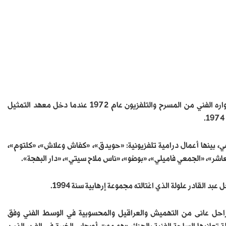
ولد الفنان بن زيان بلاحة عام 1953 بولاية وهران غربي الجزائر، وبدأ مشواره الفني من المسرح والتلفزيون عام 1972 عندما دخل معهد التمثيل
هي، بينها أعمال درامية تلفزيونية: «حويدق»، «كفاش وعلاش»، «كلتوم»،
اشر»، «الجمعي فاميلي»، «بوضو»، «ناس ملاح سيتي»، «دار البهجة».
 القادر علولة الذي اغتالته مجموعة إرهابية سنة 1994.
 الراحل عانى من التهميش والعراقيل والمحسوبية في الوسط الفني وفق