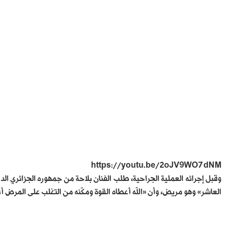
https://youtu.be/2oJV9WO7dNM
وقبل إجرائه العملية الجراحية، طلب الفنان بلاحة من جمهوره الجزائري ا
العاشر» وهو مريض، وأن «الله أعطاه القوة ومكّنه من التغلب على المرض أث