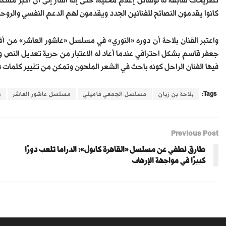
تصريحات سابقة له لوسائل إعلام محلية، حتى إنه أشار إلى أن أكبر مشكلة
كانوا يقدمون النصائح للفنانين الجدد ويقدمون لهم الدعم النفسي والروح
واعتبر الفنان بلاحة أن دوره «النوري» في مسلسل «عاشور العاشر» من أ
جعفر قاسم بشكل احترافي عندما أعاد له الاعتبار من حرية تعديل النص وال
فيها الفنان الراحل كونه باحث في الشعر الملحون وتمكن من تغيير كلمات ف
Tags:
بلاحة بن زيان
مسلسل الجمعي فاميلي
مسلسل عاشور العاشر
و
Previous Post
طارق لطفي عن مسلسل «القاهرة كابول»: الدراما تلعب دورًا
كبيرًا في مواجهة الإرهاب