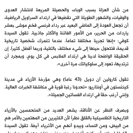
من شأن العزلة بسبب الوباء، والحصيلة المريعة لانتشار العدوى
والوفيات، والشهور الطويلة التي نقضيها في ارتداء السراويل الرياضية،
أن تجعل العودة إلى الماضي البعيد عبر رداء فرنسي فخم موشى بعشر
ياردات من الحرير، من الأمور الفاتنة والأكثر جاذبية. تقول السيدة
كوفي: «إنها تجرية مختلفة تماماً. عندما تغمرك شخصية تاريخية
قديمة، فتتحول حينها إلى شيء مختلف بالكلية، وربما أفضل كثيراً. إن
الحقيقة الواضحة لدينا هي ارتداء الملابس في كل يوم. وبمجرد أن
ترتديها، تعود إلى سلوكياتك مرة أخرى».
تقول كارولين آن دويل (43 عاماً) وهي مؤرخة الأزياء في مدينة
كينغستون في أونتاريو: «تحدونا رغبة قوية في مكاشفة الخبرات العالية.
وإنني أرغب حقاً في ارتداء الفساتين الجميلة».
وبصرف النظر عن الأناقة، يشعر العديد من المتحمسين بالأزياء
التاريخية الكلاسيكية بالقلق نظراً لأن الكثيرين من المهتمين بالأمر هم
من البيض، ومن النساء، ويبدو أنهم من الأثرياء أيضاً. تقول السيدة