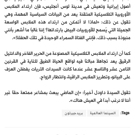
أصول إيرانية وتعيش في مدينة لوس أنجليس، فإن ارتداء الملابس
الأوروبية الكلاسيكية المتقنة يعد من البيانات السياسية المهمة، وهي
تقول عن ذلك: «لماذا لا أتمكن من ارتداء هذه الملابس الواسعة
الجميلة التي يُسمح للأوروبيات البيض بارتدائها؟ إننا غالباً ما أشعر بأنني
منبوذة بسبب ذلك. فإنني الفتاة السمراء الوحيدة في تلك الحفلة!».
كما أن ارتداء الملابس الكلاسيكية المصنوعة من الحرير الفاخر والدانتيل
الرقيق يعد تجاهلاً مبالغاً فيه لواقع الحياة الضيق للغاية في القرنين
الثامن عشر والتاسع عشر عندما كانت السيدات الثريات يفضلن العزف
على البيانو، وتطريز الملابس الراقية، وانتظار الزواج.
تقول السيدة داودل أخيراً: «إن الماضي يبعث بمشاعر ممتعة حقاً غير
أننا لا نرغب أبداً في العيش هناك».
Tags:
السينما العالمية
بريدجيرتون