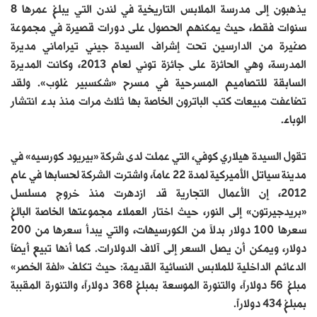
يذهبون إلى مدرسة الملابس التاريخية في لندن التي يبلغ عمرها 8
سنوات فقط، حيث يمكنهم الحصول على دورات قصيرة في مجموعة
صغيرة من الدارسين تحت إشراف السيدة جيني تيراماني مديرة
المدرسة، وهي الحائزة على جائزة توني لعام 2013، وكانت المديرة
السابقة للتصاميم المسرحية في مسرح «شكسبير غلوب». ولقد
تضاعفت مبيعات كتب الباترون الخاصة بها ثلاث مرات منذ بدء انتشار
الوباء.
تقول السيدة هيلاري كوفي، التي عملت لدى شركة «بيريود كورسيه» في
مدينة سياتل الأميركية لمدة 22 عاماً، واشترت الشركة لحسابها في عام
2012، إن الأعمال التجارية قد ازدهرت منذ خروج مسلسل
«بريدجيرتون» إلى النور، حيث اختار العملاء مجموعتها الخاصة البالغ
سعرها 100 دولار بدلاً من الكورسيهات، والتي يبدأ سعرها من 200
دولار، ويمكن أن يصل السعر إلى آلاف الدولارات. كما أنها تبيع أيضاً
الدعائم الداخلية للملابس النسائية القديمة: حيث تكلف «لفة الخصر»
مبلغ 56 دولاراً، والتنورة الموسعة بمبلغ 368 دولاراً، والتنورة المقببة
بمبلغ 434 دولاراً.