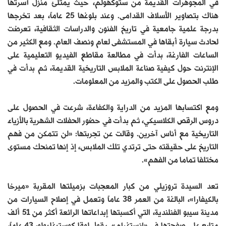
في المجوهرات القديمة من ستوكهولم، حيث يمتلئ منزل أسرتها
هناك بتصاوير الأسلاف القدامى. وعند بلوغها 25 عاماً، بعد تخرجها
بدرجة علمية جامعية في تاريخ الفنون والدراسات الثقافية، تعرضت
لحادث سيارة أبقاها في المستشفى لعام ونصف العام. ومع الكثير من
الساعات الفارغة، بدأت في مطالعة مقاطع الفيديو التعليمية على
الإنترنت حول كيفية صناعة الملابس التاريخية القديمة، ثم بدأت في
طلب الحصول على الكتب والمزيد من المعلومات.
ومع اكتسابها المزيد من الدراية والكفاءة، شرعت في الحصول على
دروس الرقص الكلاسيكي، ثم بدأت في حضور الحفلات الشهرية بالأزياء
التاريخية مع أناس آخرين. وقالت عن تجربتها: «لن تتمكن من فهم
التاريخ على حقيقته حتى ترتدي تلك الملابس، إذ إنها تمنحك مستوى
مختلفا تماما من الفهم».
تعد السيدة تروزيلي من كبار المعجبات بزميلتها المقربة «ميرخا
بالكيفارا»، البالغة من العمر 38 عاماً وتعمل في إصلاح السيارات من
مدينة سيبو الفنلندية، التي أكسبتها إبداعاتها الرائعة أكثر من 51 ألف
متابع على صفحتها في «إنستغرام». يقول لوقا كوستيغليولو، 43 عاماً،