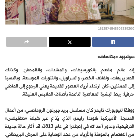
1612874848503339200
سوليوود «متابعات»
إنه عالم مفعم بالكورسيهات، والمشدات، والقمصان. وكذلك
الصديريهات، ولفائف الخصر، والسراويل، والتنورات الموسعة. وبالنسبة
إلى الممثلين، كان ارتداء أزياء العصور القديمة يعني الرجوع إلى الماضي
حرفياً: ربط البشرة المعاصرة الناعمة بأصناف الملابس العتيقة.
ووفقا لنيويورك تايمز كان مسلسل بريدجيرتون الرومانسي، من أعمال
المنتجة الأميركية شوندا رايمز، الذي يُذاع عبر شبكة «نتفليكس»
الترفيهية، وتدور أحداثه في إنجلترا في عام 1813، قد أثار حالة جديدة
من الاهتمام بالموضة والأزياء من عهد الوصاية على العرش البريطاني.