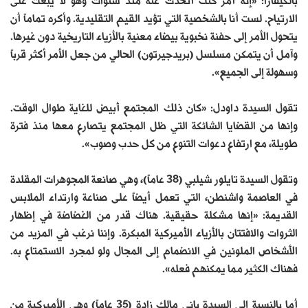
بالكيفارا: «إنه أمر كنت أتحدث عنه منذ سنوات وهو لا يبعث على
الارتياح. لست أنا بالشخصية التي تؤيد القيم التقليدية. وأكره تماماً أن
يتحول الأمر إلى حفنة نخبوية بيضاء معنية بالأزياء التاريخية دون غيرها.
وآمل أن يتمكن مسلسل (بريدجيرتون) الحالي من جعل الأمر أكثر قرباً
وسهولة إلى الجميع».
تقول السيدة داودل: «كان ذلك المجتمع أبيض للغاية طوال الوقت.
وإنها من القضايا الشائكة التي ظل المجتمع يتصارع معها منذ فترة
طويلة، مع ارتفاع دعوات التنوع من كل حدب وصوب».
وتقول السيدة تايلور شيلبي (38 عاماً)، وهي صانعة المجوهرات المقلدة
في العاصمة واشنطن، التي تعمل أيضاً على صناعة وارتداء الملابس
القديمة: «إنها مشكلة حقيقية. هناك قدر من الغضاضة في إظهار
الثروات والافتتان بالأزياء الأميركية المبكرة. وإننا نرغب في المزيد من
الأشخاص الملونين في الانضمام إلى المجال ولو لمجرد الاستمتاع به.
فهناك الكثير مما يمكنهم فعله».
أما بالنسبة إلى السيدة باني مالك زادة (35 عاماً) وهي الأميركية من