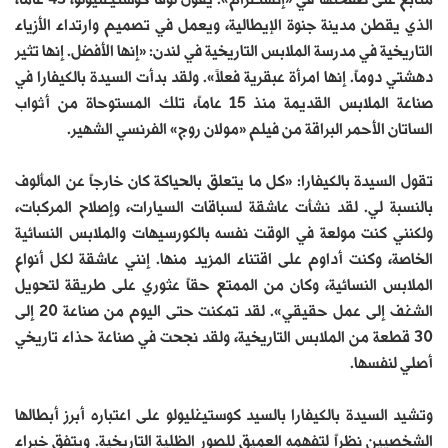
الذي يقطن مدينة جنوة الإيطالية، ويعمل في تصميم وارتداء الأزياء
التاريخية في مدرسة الملابس التاريخية في لندن: «إنها الأفضل. إنها تثير
دهشتي دوماً. إنها امرأة عبقرية فعلاً». ولقد بدأت السيدة بالكيفارا في
صناعة الملابس القديمة منذ 15 عاماً، تلك المستوحاة من أثواب
الساتان الأحمر البراقة من فيلم «مولان روج» الفرنسي الشهير.
تقول السيدة بالكيفارا: «كل ما يتعلق بالحياكة كان خارجاً عن المألوف
بالنسبة لي. لقد نشأت عاشقة لسباقات السيارات، وإصلاح المركبات،
ولكنني كنت مولعة في الوقت نفسه بالكورسيهات والملابس النسائية
الخاصة، وكنت أداوم على اقتناء المزيد منها. إنني عاشقة لكل أنواع
الملابس النسائية، وكان من الممتع حقاً عثوري على طريقة لتحويل
الشغف إلى عمل حقيقي». لقد تمكنت حتى اليوم من صناعة 20 إلى
30 قطعة من الملابس التاريخية، ولقد نجحت في صناعة حذاء تاريخي
أصلي لنفسها.
وتشيد السيدة بالكيفارا بالسيد كوستيغليولو على اعتباره أبرز أبطالها
الشخصيين نظراً لتفهمه العميق للصور الظلية التاريخية. ويتفق خبراء