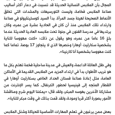
المجال بأن الملابس النسائية الحديثة قد تسببت في دمار أكثر أساليب
صناعة الملابس فخامة، وليست الكورسيهات والمشدات التي تخلق
الأنماط الصحيحة لهيئة جسد المرأة. بدأ السيد كوستيغليولو في صناعة
وارتداء تلك الملابس منذ أن كان في الحادية عشرة من عمره، وكان
يرتديها في مدرسة الفنون في جنوة تحت ملابسه العادية الحديثة عندما
بلغ 16 عاماً من عمره، وهو يقول عن ذلك: «كنت مهووساً للغاية
بشخصية سكارليت أوهارا وخصرها الذي لا يتجاوز 17 بوصة. تماما كما
كنت مهووسا بشخصية آنا كارنينا».
وفي ظل العائلة الداعمة، والعيش في مدينة ساحلية فخمة تهتم بكل ما
هو غريب الأطوار، بدأ في ارتداء المزيد من الملابس القديمة في الأماكن
العامة، مثل إعادة صناعة فستان الحداد الخاص بسكارليت أوهارا في
القطار المتجه إلى فينيسيا لحضور الكرنفال. كما يسر الإنترنت من
مشاركة الآخرين بهوسه المبكر، ولقد قال: «يمكننا اليوم شرح ومناقشة
الأمور بصورة أكثر قربا ومودة، ولقد قمت بذلك في وقت مبكر للغاية».
بعض ممن يرغبون في تعلم المهارات الأساسية للحياكة وشغل الملابس