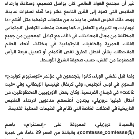
غير أن مجتمع الهواة العالمي كان يواصل تصميم، وصناعة، وارتداء
الملابس التي تعود إلى القرن التاسع عشر وما قبله لسنوات عديدة.
ووجد ذلك الهوس الخاص ما يغذيه من منتجات ترفيهية مثل أفلام «ذا
ليوبارد»، و«الكبرياء والتحامل». كما وسعت منصات التواصل الاجتماعي
المختلفة من مجال المحادثات في ذلك، مع تبادل المعجبين من جميع
الفئات العمرية والخلفيات الاجتماعية في مختلف أنحاء العالم
الملاحظات بشأن أفضل الطرق لقص الأكمام أو تعديل قبعة الرأس
المصنوعة من القش، حسب صحيفة الشرق الأوسط.
ولما قبل تفشي الوباء، كانوا يتجمعون في مؤتمر «كوستيوم كوليدج»
السنوي في لوس أنجليس، وفي كرنفال فينيسيا الإيطالي، وفي «فيت
غالانت» في فرساي الفرنسية. وكان بعض الأوروبيين المحظوظين، من
أمثال فيليبا تروزيلي، يجدون أنفسهم مدعوين لارتداء الملابس
التاريخية في الحفلات الخاصة التي تُقام في الضيعات المحلية القديمة.
والسيدة تروزيلي، المعروفة على «إنستغرام» باسم
(@comtesse_comtesse)، والبالغة من العمر 29 عاماً، هي خبيرة