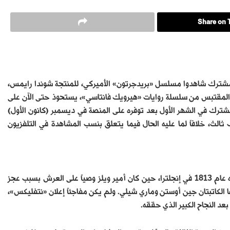
Share on T
لى «نتفليكس» قبل شهر، أعلنت المنصة أن 82 مليون مشترك شاهدوا مسلسل «بريدجرتون» الأميركي، للمنتجة شوندا رايمس،
 المقتبس من سلسلة روايات «هيرويك فانتاسي»، يستحوذ حتى الآن على
لمشاهدة على مدى أربعة أسابيع، إذ حضره 76 مليون مشترك في الشهر الأول بعد توفره على المنصة في ديسمبر (كانون الأول)
ثالث، خلافاً لما عليه الحال فيما يتعلق بنسب المشاهدة في التلفزيون
والمسلسل مقتبس من روايات تاريخية ألفتها جوليا كوين، وتدور أحداثه عام 1813 في إنجلترا، حين كان أمير ويلز وصياً على العرش بسبب عجز
الكاتبتان جين أوستن وماري شيلي. ولم يكن مفاجئاً إعلان «نتفليكس»،