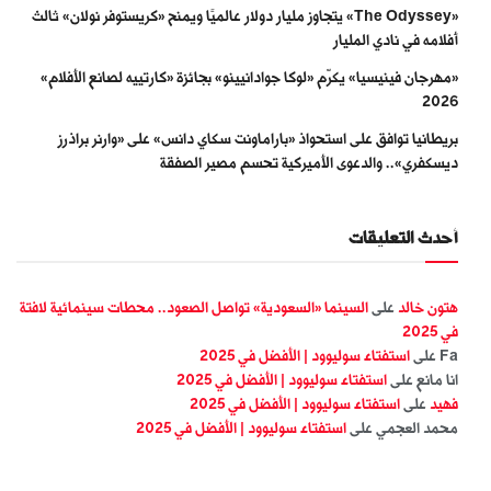
«The Odyssey» يتجاوز مليار دولار عالميًا ويمنح «كريستوفر نولان» ثالث
أفلامه في نادي المليار
«مهرجان فينيسيا» يكرّم «لوكا جوادانيينو» بجائزة «كارتييه لصانع الأفلام»
2026
بريطانيا توافق على استحواذ «باراماونت سكاي دانس» على «وارنر براذرز
ديسكفري».. والدعوى الأميركية تحسم مصير الصفقة
أحدث التعليقات
هتون خالد
على
السينما «السعودية» تواصل الصعود.. محطات سينمائية لافتة
في 2025
Fa
على
استفتاء سوليوود | الأفضل في 2025
انا مانع
على
استفتاء سوليوود | الأفضل في 2025
فهيد
على
استفتاء سوليوود | الأفضل في 2025
محمد العجمي
على
استفتاء سوليوود | الأفضل في 2025