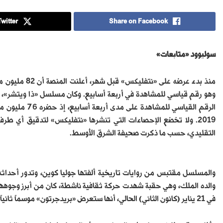
witter
Share on Facebook
سوليوود «متابعات»
منذ بدء عرضه ع
وهو رقم قياسي للمشاهدة في أربعة أسابيع. وكان مسلسل «ذا ويتشر»،
الرقم القياسي ل
2019. ولا تخضع الإحصاءات التي تنشرها «نتفليكس» لتدقيق أي طرف 
التقليدي، حسب ما ذكرت صحيفة الشرق الأوسط.
والده الملك، وهي حقبة شهدت حركة ثقافية ناشطة، كان من أبرز وجوهها 
في 21 يناير (كانون الثاني) الحالي، أنها ستعرض «بريدجرتون» موسماً ثانياً بعد النجاح الكبير الذي حققه.