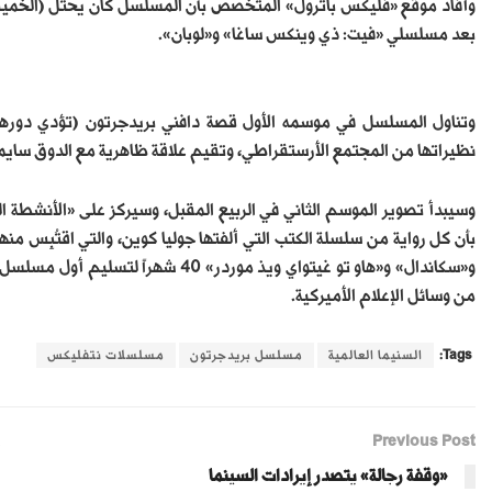
وأفاد موقع «فليكس باترول» المتخصص بأن المسلسل كان يحتل (الخميس) ا
بعد مسلسلي «فيت: ذي وينكس ساغا» و«لوبان».
وتناول المسلسل في موسمه الأول قصة دافني بريدجرتون (تؤدي دورها 
نظيراتها من المجتمع الأرستقراطي، وتقيم علاقة ظاهرية مع الدوق ساي
وسيبدأ تصوير الموسم الثاني في الربيع المقبل، وسيركز على «الأنشطة الر
بأن كل رواية من سلسلة الكتب التي ألفتها جوليا كوين، والتي اقتُبِس م
من وسائل الإعلام الأميركية.
Tags:
السنيما العالمية
مسلسل بريدجرتون
مسلسلات نتفليكس
Previous Post
«وقفة رجالة» يتصدر إيرادات السينما