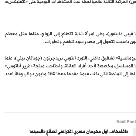
لمرتبة الثالثة عالمياً لجهة عدد المشاهدات اليومية على «نتفليكس»،
فيبي داينفور)، وهي امرأة شابة تتطلع إلى الزواج، مثلها مثل معظم
مون باسيت، تتحول إلى مصدر سوء تفاهم وتطورات.
ومانسية» لشقيق دافني، اللورد أنتوني بريدجرتون (جوناثان بيلي)، علماً
نها المسلسل، مخصصة لأحد أفراد العائلة. واحتاجت منتجة «غريز أناتومي»
و«سكاندال» و«هاو تو غيتواي ويذ موردر» 40 شهراً لتسليم أول مسلسل لها إلى المنصة التي بلغت قيمة عقدها معها 150 مليون دولار، وفقاً لعدد
Next Post
«أفلمها».. أول مهرجان مصري افتراضي لصنّاع «السينما