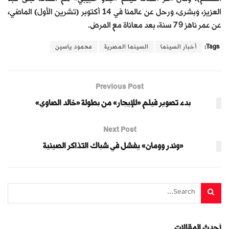
العزيز، وبشرى، ورحل عن عالمنا في 14 أكتوبر (تشرين الأول) الماضي،
عن عمر ناهز 79 سنة، بعد معاناة مع المرض.
Tags:
أخبار السينما
السينما المصرية
محمود ياسين
Previous Post
بدء تصوير فيلم «للإيجار» من بطولة «خالد الصاوي»
Next Post
«وندر وومان» يفشل في شباك التذاكر الصينية
أحدث المقالات