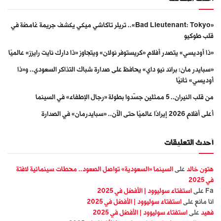
«Bad Lieutenant: Tokyo».. تريلر تاكاشي ميكي يكشف جريمة غامضة في
قلب طوكيو
«ذا أوديسي» يتصدر أفلام «كريستوفر نولان» ويتجاوز «ذا دارك نايت رايزز» عالميًا
«سبايدر مان: براند نيو داي» يحافظ على صدارة شباك التذاكر السعودي.. و«ذا
أوديسي» ثانيًا
من قلب النيران.. 5 ممثلين جسّدوا بطولة «رجال الإطفاء» في السينما
أعلى أفلام 2026 إيرادًا عالميًا حتى الآن.. «سبايدرمان» في الصدارة
أحدث التعليقات
هتون خالد
على
السينما «السعودية» تواصل الصعود.. محطات سينمائية لافتة
في 2025
Fa
على
استفتاء سوليوود | الأفضل في 2025
انا مانع
على
استفتاء سوليوود | الأفضل في 2025
فهيد
على
استفتاء سوليوود | الأفضل في 2025