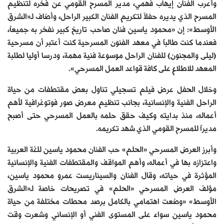
وأعرب الفنان إيهاب فهمي، مدير المسرح القومي عن فخره لتنظيم
المسرح الذي يديره حفلاً لتكريم الفنان الكبير الراحل، وأضاف لـ«الشرق
الأوسط»: إن «محمود ياسين فنان صاحب تاريخ كبير نفخر به جميعاً،
فعندما كنت طالباً في معهد الفنون المسرحية كنت أعتبر أن مسرحية
(ليلى والمجنون) للفنان الراحل موسوعة فنية مهمة، ودرسا أوليا لطلبة
المعهد للاطلاع على كافة قواعد العمل المسرحي».
وخلال الحفل عرض فيلم تسجيلي تناول بعض مقتطفات من حياة
الراحل الفنية والإنسانية، بجانب تنظيم معرض صور فوتوغرافية لأهم
أعماله، منذ بدايته وكيف حقق حلمه بالعمل المسرحي حتى أصبح
مديراً للمسرح القومي الذي شهد تكريمه.
وأبرز العرض المسرحي «الحلم» حب الفنان محمود ياسين للغة العربية
واعتزازه بها في أعماله، وأهم المواقف والمقتطفات الفنية والإنسانية
المؤثرة في حياته، وقال الفنان والسيناريست عمرو محمود ياسين،
مؤلف العرض المسرحي «الحلم» في تصريحات خاصة لـ«الشرق
الأوسط» «وضعت اهتمامي بالكامل برصد محطات مختلفة من حياة
محمود ياسين سواء على المستوى الفني أو الإنساني وشعرت وقت