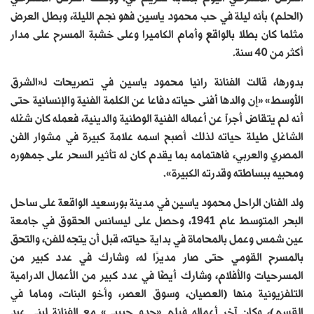
(الحلم) بأنه ليلة في حب محمود ياسين فهو نجم الليلة، وبطل العرض
مثلما كان بطلا بالواقع وأمام الكاميرا وعلى خشبة المسرح على مدار
أكثر من 40 سنة.
بدورها، قالت الفنانة رانيا محمود ياسين في تصريحات لـ«الشرق
الأوسط» «إن والدها أفنى حياته دفاعا عن الكلمة الفنية والإنسانية حتى
أنه لم يتقاض أجراً عن أعماله الفنية الوطنية والدينية، فعمله كان شغله
الشاغل طيلة حياته لذلك أصبح اسمه علامة كبيرة في مشوار الفن
المصري والعربي، فاهتمامه بما يقدم كان له تأثير السحر على جمهوره
ومحبيه ببساطته وقدرته الكبيرة».
ولد الفنان الراحل محمود ياسين في مدينة بورسعيد الواقعة على ساحل
البحر المتوسط عام 1941، وحصل على ليسانس الحقوق في جامعة
عين شمس وعمل بالمحاماة في بداية حياته، قبل أن يتجه للفن، والتحق
بالمسرح القومي حتى صار مديرًا له، وشارك في عدد كبير من
المسرحيات والأفلام، وشارك أيضًا في عدد كبير من الأعمال الدرامية
التلفزيونية منها (العصيان، وسوق العصر، وأخو البنات، وماما في
القسم)، وكان آخر أعماله فيلم «جدو حبيبي» مع الفنانة لبنى عبد