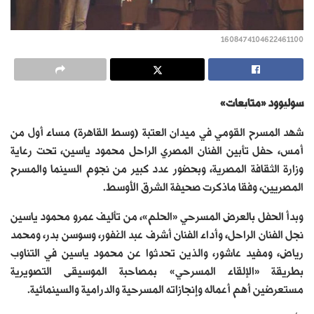
1608474104622461100
سوليوود «متابعات»
شهد المسرح القومي في ميدان العتبة (وسط القاهرة) مساء أول من
أمس، حفل تأبين الفنان المصري الراحل محمود ياسين، تحت رعاية
وزارة الثقافة المصرية، وبحضور عدد كبير من نجوم السينما والمسرح
المصريين، وفقا ماذكرت صحيفة الشرق الأوسط.
وبدأ الحفل بالعرض المسرحي «الحلم»، من تأليف عمرو محمود ياسين
نجل الفنان الراحل، وأداء الفنان أشرف عبد الغفور، وسوسن بدر، ومحمد
رياض، ومفيد عاشور، والذين تحدثوا عن محمود ياسين في التناوب
بطريقة «الإلقاء المسرحي» بمصاحبة الموسيقى التصويرية
مستعرضين أهم أعماله وإنجازاته المسرحية والدرامية والسينمائية.