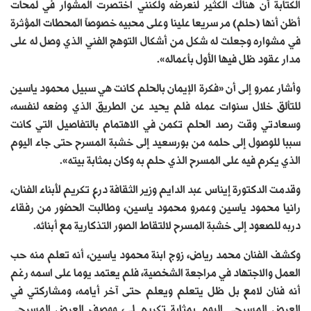
الكتابة أن هناك الكثير لنعرضه ولكنني اختصرت المشوار في لمحات
أظن أنها (حلم) مر سريعا علينا وعلى محبيه خصوصاً المحطات المؤثرة
في مشواره وجعلت له شكل من أشكال التوهج الفني الذي وصل له على
مدار عقود ظل فيها الأول بأعماله».
وأشار عمرو إلى أن «فكرة الإيمان بالحلم كانت هي سبيل محمود ياسين
للتألق خلال سنوات عمله فلم يحيد عن الطريق الذي وضعه لنفسه،
وسعادتي وقت رصد الحلم تكمن في الاهتمام بالتفاصيل التي كانت
سببا للوصول إلى حلمه من بورسعيد إلى خشبة المسرح حتى جاء اليوم
الذي يكرم فيه على المسرح الذي حلم به وكان بمثابة بيته».
وقدمت الدكتورة إيناس عبد الدايم وزير الثقافة درع تكريم لأبناء الفنان،
رانيا محمود ياسين وعمرو محمود ياسين، وطالبت الحضور من رفقاء
دربه للصعود إلى خشبة المسرح لالتقاط الصور التذكارية مع أبنائه.
وكشف الفنان محمد رياض، زوج ابنة محمود ياسين، أنه تعلم منه حب
العمل والاجتهاد في مراجعة الشخصية، فلم يعتمد يوما على اسمه رغم
أنه فنان لامع بل ظل يتعلم ويعلم حتى آخر أيامه، ومشاركتي في
العرض المسرحي اليوم بمثابة تكريم لي، ووصف العرض المسرحي