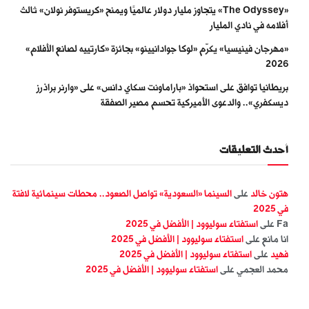
«The Odyssey» يتجاوز مليار دولار عالميًا ويمنح «كريستوفر نولان» ثالث
أفلامه في نادي المليار
«مهرجان فينيسيا» يكرّم «لوكا جوادانيينو» بجائزة «كارتييه لصانع الأفلام»
2026
بريطانيا توافق على استحواذ «باراماونت سكاي دانس» على «وارنر براذرز
ديسكفري».. والدعوى الأميركية تحسم مصير الصفقة
أحدث التعليقات
هتون خالد
على
السينما «السعودية» تواصل الصعود.. محطات سينمائية لافتة
في 2025
Fa
على
استفتاء سوليوود | الأفضل في 2025
انا مانع
على
استفتاء سوليوود | الأفضل في 2025
فهيد
على
استفتاء سوليوود | الأفضل في 2025
محمد العجمي
على
استفتاء سوليوود | الأفضل في 2025