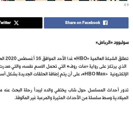
9 6
witter
Share on Facebook
سوليوود «الرياض»
تطلق الشبكة العالمية «HBO
»
غدا الأحد الموافق 16 أغسطس 2020 الحلقة الأولى من مسلسل الرعب والخيال العلمي «Lovecraft Country
الذي يرتكز على رواية «مات روف
»
الإلكترونية «HBO Max
»
، على أن يتم إضافة الحلقات الجديدة بشكل أس
تدور أحداث المسلسل حول شاب يختفي والده ليبدأ رحلة البحث عنه مع 
الميلادية وسط سلسلة من الأحداث المثيرة والمرعبة غير المألوفة.