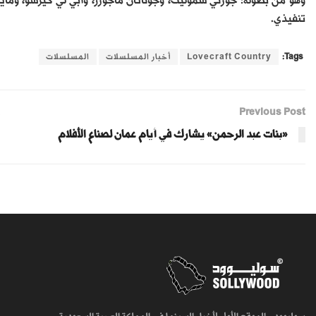
وهو من بطولة: جورني سموليت، وجوناثان ماجورز، وآبي لي كيرشو، ومايك
تنفيذي.
Tags:
Lovecraft Country
أخبار المسلسلات
المسلسلات
Previous Post
«بنات عبد الرحمن» يشارك في أيام عمان لصناع الأفلام