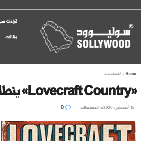
الرئيسية
سوليوود في الإعلام
سياسة الخصوصية
اتصل بنا
قراءات سين
مقالات
Home
المسلسلات
«Lovecraft Country» ينطلق غدا على شبكة «HBO»
0
15 أغسطس، 2020
in
المسلسلات