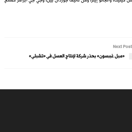
ل كينيث، وأنجانو إيلز، ومن تأليف جوردان بيل، وجي جي أبرامز كمنتج
Next Post
«ميل غيبسون» يحذر شركة لإنتاج العسل في «تشيلي»