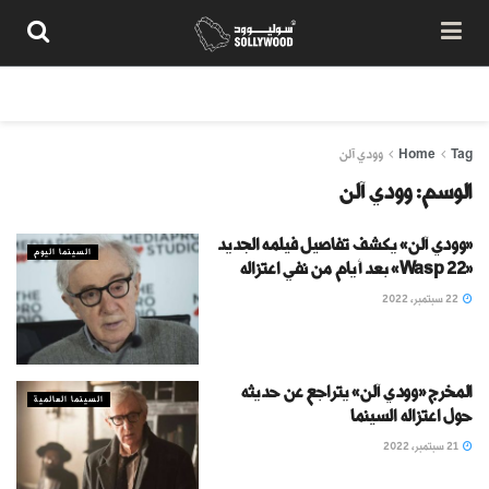
من نحن
سياسة المحتوى
شروط الاستخدام
تواصل معنا
Tag
Home
وودي آلن
الوسم:
وودي آلن
«وودي آلن» يكشف تفاصيل فيلمه الجديد
السينما اليوم
«Wasp 22» بعد أيام من نفي اعتزاله
22 سبتمبر، 2022
المخرج «وودي آلن» يتراجع عن حديثه
السينما العالمية
حول اعتزاله السينما
21 سبتمبر، 2022