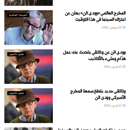
المخرج العالمي «وودي آلن» يعلن عن
السينما العالمية
اعتزاله السينما في هذا التوقيت
19 سبتمبر، 2022
وودي آلن عن وثائقي يتحدث عنه: عمل
نجوم عالميون
هدّام ومليء بالأكاذيب
23 فبراير، 2021
وثائقي جديد يلطخ سمعة المخرج
نجوم عالميون
الأميركي وودي آلن
21 فبراير، 2021