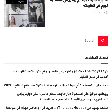
صدور مذكرات المخرج وودي آلن «السينما
إصدارات سينمائية
اليوم في الهاوية»
23 مايو، 2020
أحدث المقالات
«The Odyssey» يتجاوز مليار دولار عالميًا ويمنح «كريستوفر نولان» ثالث
أفلامه في نادي المليار
«مهرجان فينيسيا» يكرّم «لوكا جوادانيينو» بجائزة «كارتييه لصانع الأفلام» 2026
بريطانيا توافق على استحواذ «باراماونت سكاي دانس» على «وارنر براذرز
ديسكفري».. والدعوى الأميركية تحسم مصير الصفقة
مشهد جديد من «The Last House».. «غريتا لي» و«فاغنر مورا» في مواجهة