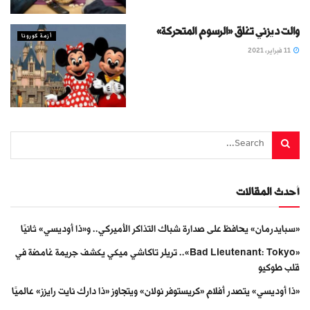
والت ديزني تغلق «الرسوم المتحركة»
أزمة كورونا
11 فبراير، 2021
أحدث المقالات
«سبايدرمان» يحافظ على صدارة شباك التذاكر الأميركي.. و«ذا أوديسي» ثانيًا
«Bad Lieutenant: Tokyo».. تريلر تاكاشي ميكي يكشف جريمة غامضة في
قلب طوكيو
«ذا أوديسي» يتصدر أفلام «كريستوفر نولان» ويتجاوز «ذا دارك نايت رايزز» عالميًا