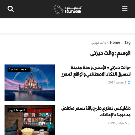
من نحن
سياسة المحتوى
شروط الاستخدام
تواصل معنا
Tag
Home
والت ديزني
الوسم:
والت ديزني
«والت ديزني» تؤسس وحدة جديدة
السينما العالمية
لتنسيق الذكاء الاصطناعي والواقع المعزز
2 نوفمبر، 2024
نتفليكس تعتزم طرح باقة بسعر مخفض
السينما اليوم
مدعومة بالإعلانات
5 سبتمبر، 2022