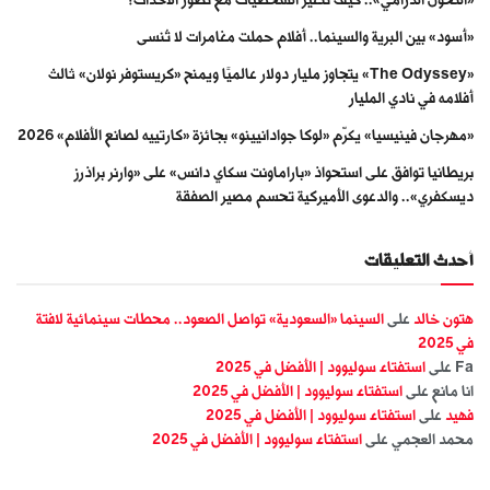
«أسود» بين البرية والسينما.. أفلام حملت مغامرات لا تُنسى
«The Odyssey» يتجاوز مليار دولار عالميًا ويمنح «كريستوفر نولان» ثالث
أفلامه في نادي المليار
«مهرجان فينيسيا» يكرّم «لوكا جوادانيينو» بجائزة «كارتييه لصانع الأفلام» 2026
بريطانيا توافق على استحواذ «باراماونت سكاي دانس» على «وارنر براذرز
ديسكفري».. والدعوى الأميركية تحسم مصير الصفقة
أحدث التعليقات
هتون خالد
على
السينما «السعودية» تواصل الصعود.. محطات سينمائية لافتة
في 2025
Fa
على
استفتاء سوليوود | الأفضل في 2025
انا مانع
على
استفتاء سوليوود | الأفضل في 2025
فهيد
على
استفتاء سوليوود | الأفضل في 2025
محمد العجمي
على
استفتاء سوليوود | الأفضل في 2025