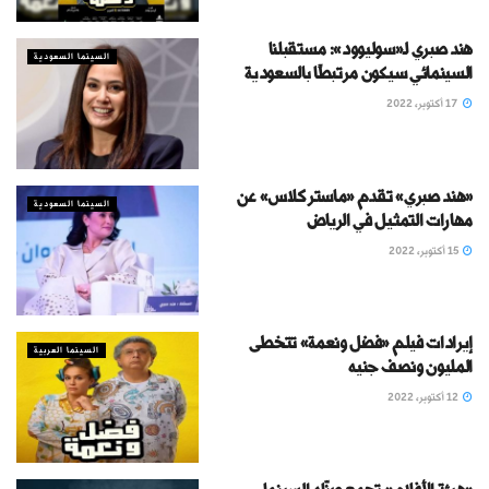
هند صبري لـ«سوليوود»: مستقبلنا
السينما السعودية
السينمائي سيكون مرتبطًا بالسعودية
17 أكتوبر، 2022
«هند صبري» تقدم «ماستر كلاس» عن
السينما السعودية
مهارات التمثيل في الرياض
15 أكتوبر، 2022
إيرادات فيلم «فضل ونعمة» تتخطى
السينما العربية
المليون ونصف جنيه
12 أكتوبر، 2022