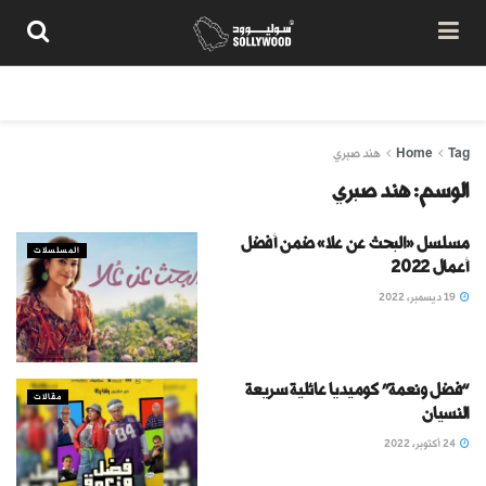
من نحن
سياسة المحتوى
شروط الاستخدام
تواصل معنا
Tag
Home
هند صبري
الوسم:
هند صبري
مسلسل «البحث عن علا» ضمن أفضل
المسلسلات
أعمال 2022
19 ديسمبر، 2022
“فضل ونعمة” كوميديا عائلية سريعة
مقالات
النسيان
24 أكتوبر، 2022