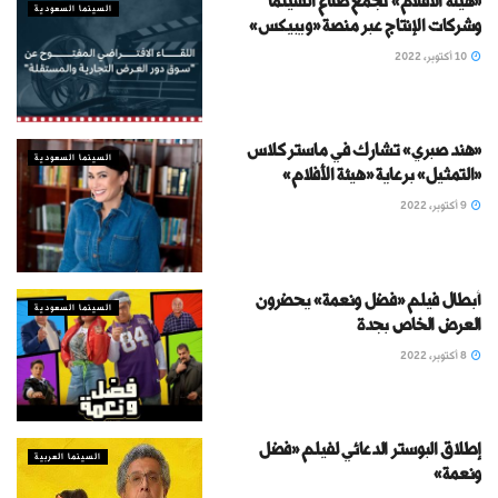
«هيئة الأفلام» تجمع صنّاع السينما
السينما السعودية
وشركات الإنتاج عبر منصة «ويبيكس»
10 أكتوبر، 2022
«هند صبري» تشارك في ماستر كلاس
السينما السعودية
«التمثيل» برعاية «هيئة الأفلام»
9 أكتوبر، 2022
أبطال فيلم «فضل ونعمة» يحضرون
السينما السعودية
العرض الخاص بجدة
8 أكتوبر، 2022
إطلاق البوستر الدعائي لفيلم «فضل
السينما العربية
ونعمة»