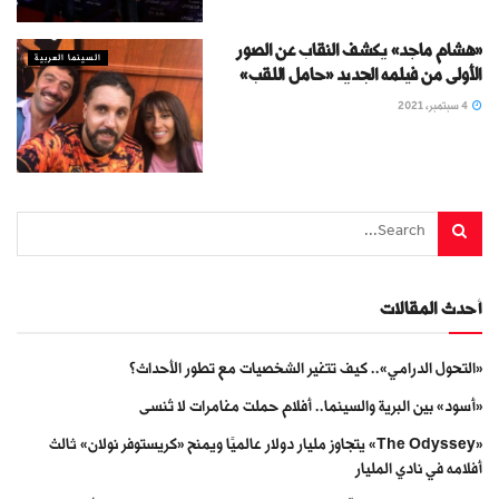
«هشام ماجد» يكشف النقاب عن الصور
السينما العربية
الأولى من فيلمه الجديد «حامل اللقب»
4 سبتمبر، 2021
أحدث المقالات
«التحول الدرامي».. كيف تتغير الشخصيات مع تطور الأحداث؟
«أسود» بين البرية والسينما.. أفلام حملت مغامرات لا تُنسى
«The Odyssey» يتجاوز مليار دولار عالميًا ويمنح «كريستوفر نولان» ثالث
أفلامه في نادي المليار