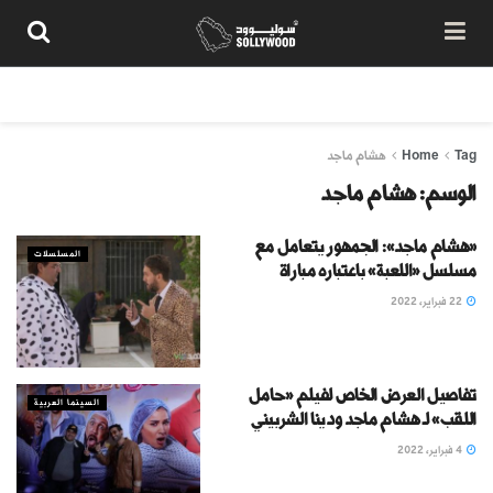
من نحن
سياسة المحتوى
شروط الاستخدام
تواصل معنا
Tag
Home
هشام ماجد
الوسم:
هشام ماجد
«هشام ماجد»: الجمهور يتعامل مع
المسلسلات
مسلسل «اللعبة» باعتباره مباراة
22 فبراير، 2022
تفاصيل العرض الخاص لفيلم «حامل
السينما العربية
اللقب» لـ هشام ماجد ودينا الشربيني
4 فبراير، 2022