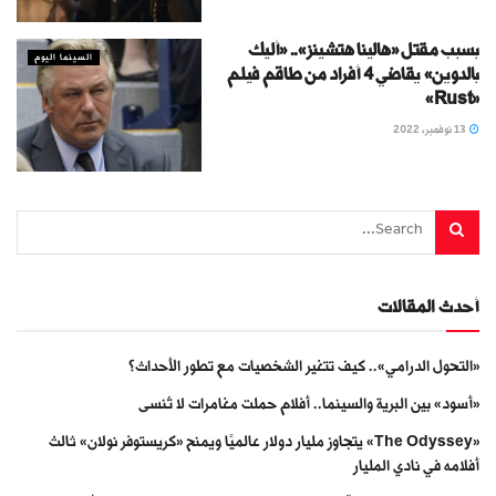
بسبب مقتل «هالينا هتشينز».. «أليك
السينما اليوم
بالدوين» يقاضي 4 أفراد من طاقم فيلم
«Rust»
13 نوفمبر، 2022
أحدث المقالات
«التحول الدرامي».. كيف تتغير الشخصيات مع تطور الأحداث؟
«أسود» بين البرية والسينما.. أفلام حملت مغامرات لا تُنسى
«The Odyssey» يتجاوز مليار دولار عالميًا ويمنح «كريستوفر نولان» ثالث
أفلامه في نادي المليار