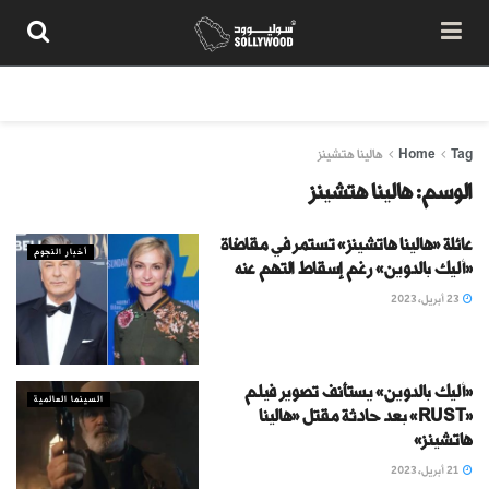
من نحن
سياسة المحتوى
شروط الاستخدام
تواصل معنا
Tag
Home
هالينا هتشينز
الوسم:
هالينا هتشينز
عائلة «هالينا هاتشينز» تستمر في مقاضاة
أخبار النجوم
«أليك بالدوين» رغم إسقاط التهم عنه
23 أبريل، 2023
«أليك بالدوين» يستأنف تصوير فيلم
السينما العالمية
«RUST» بعد حادثة مقتل «هالينا
هاتشينز»
21 أبريل، 2023