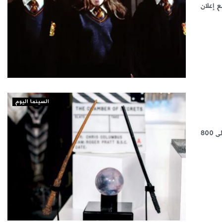
ع إعلان
السينما اليوم
سوليوود «متابعات» في نهاية أبريل (نيسان) المقبل يقام مزاد في لوس أنجليس على 800