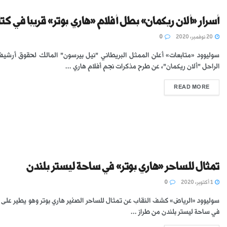
أسرار «ألان ريكمان» بطل أفلام «هاري بوتر» قريبا في كت
20 نوفمبر، 2020
0
سوليوود «متابعات» أعلن الممثل البريطاني "نيل بيرسون" المالك لحقوق أرشيف
الراحل "ألان ريكمان"، عن طرح مذكرات نجم أفلام هاري ...
READ MORE
تمثال للساحر «هاري بوتر» في ساحة ليستر بلندن
1 أكتوبر، 2020
0
سوليوود «الرياض» كشف النقاب عن تمثال للساحر الصغير هاري بوتر وهو يطير على
في ساحة ليستر بلندن من طراز ...