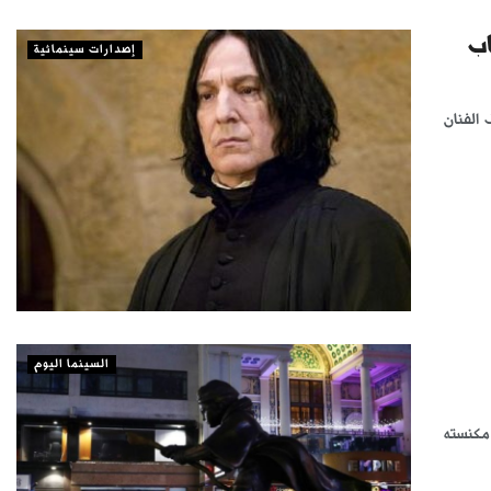
اب
إصدارات سينمائية
 الفنان
السينما اليوم
 مكنسته