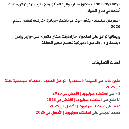
«The Odyssey» يتجاوز مليار دولار عالميًا ويمنح «كريستوفر نولان» ثالث
أفلامه في نادي المليار
«مهرجان فينيسيا» يكرّم «لوكا جوادانيينو» بجائزة «كارتييه لصانع الأفلام»
2026
بريطانيا توافق على استحواذ «باراماونت سكاي دانس» على «وارنر براذرز
ديسكفري».. والدعوى الأميركية تحسم مصير الصفقة
أحدث التعليقات
هتون خالد
على
السينما «السعودية» تواصل الصعود.. محطات سينمائية لافتة
في 2025
Fa
على
استفتاء سوليوود | الأفضل في 2025
انا مانع
على
استفتاء سوليوود | الأفضل في 2025
فهيد
على
استفتاء سوليوود | الأفضل في 2025
محمد العجمي
على
استفتاء سوليوود | الأفضل في 2025