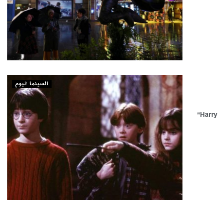
السينما اليوم
سوليوود «الرياض» حقق فيلم "Harry Potter and the Philosopher's Stone"